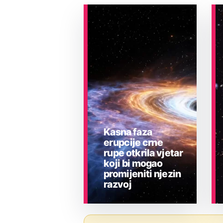
Kasna faza
erupcije crne
rupe otkrila vjetar
koji bi mogao
promijeniti njezin
razvoj