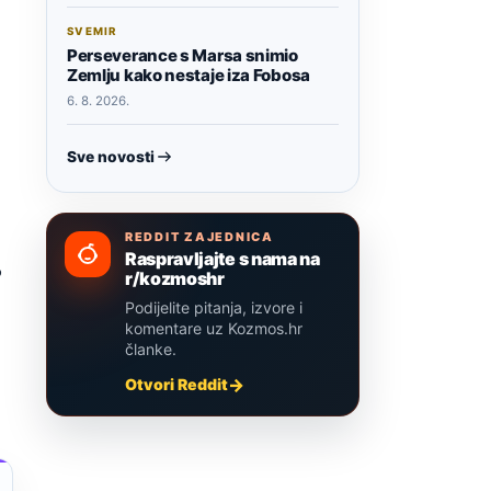
SVEMIR
Perseverance s Marsa snimio
Zemlju kako nestaje iza Fobosa
6. 8. 2026.
Sve novosti
REDDIT ZAJEDNICA
Raspravljajte s nama na
o
r/kozmoshr
Podijelite pitanja, izvore i
komentare uz Kozmos.hr
članke.
Otvori Reddit