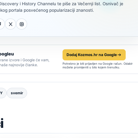
scovery i History Channelu te piše za Večernji list. Osnivač je
kog portala posvećenog popularizaciji znanosti.
oogleu
Dodaj Kozmos.hr na Google
rane izvore i Google će vam,
Potrebno je biti prijavljen na Google račun. Odabir
 naše najnovije članke.
možete promijeniti u bilo kojem trenutku.
TY
svemir
i