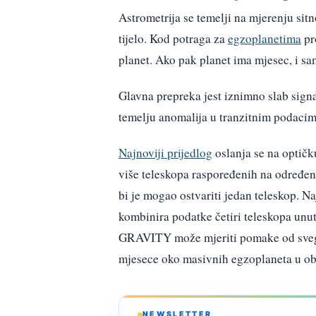
Astrometrija se temelji na mjerenju sit
tijelo. Kod potraga za
egzoplanetima
pr
planet. Ako pak planet ima mjesec, i sam 
Glavna prepreka jest iznimno slab sign
temelju anomalija u tranzitnim podacima
Najnoviji prijedlog
oslanja se na optičku
više teleskopa raspoređenih na određeno
bi je mogao ostvariti jedan teleskop. Na
kombinira podatke četiri teleskopa unu
GRAVITY može mjeriti pomake od svega 
mjesece oko masivnih egzoplaneta u ob
NEWSLETTER