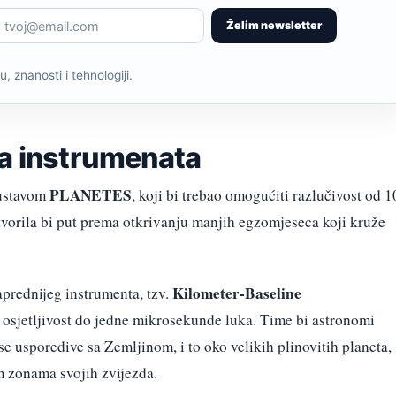
Želim newsletter
, znanosti i tehnologiji.
ja instrumenata
PLANETES
ustavom
, koji bi trebao omogućiti razlučivost od 1
vorila bi put prema otkrivanju manjih egzomjeseca koji kruže
Kilometer-Baseline
aprednijeg instrumenta, tzv.
i osjetljivost do jedne mikrosekunde luka. Time bi astronomi
se usporedive sa Zemljinom, i to oko velikih plinovitih planeta,
m zonama svojih zvijezda.