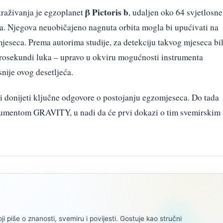
β Pictoris b
traživanja je egzoplanet
, udaljen oko 64 svjetlosne
era. Njegova neuobičajeno nagnuta orbita mogla bi upućivati na
 mjeseca. Prema autorima studije, za detekciju takvog mjeseca bi
krosekundi luka – upravo u okviru mogućnosti instrumenta
nije ovog desetljeća.
i donijeti ključne odgovore o postojanju egzomjeseca. Do tada
trumentom GRAVITY, u nadi da će prvi dokazi o tim svemirskim
oji piše o znanosti, svemiru i povijesti. Gostuje kao stručni