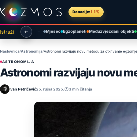
Preskoči na sadržaj
Donacije:
11%
Istraži
Mjesec
Egzoplaneti
Međuzvjezdani objekti
Naslovnica
Astronomija
Astronomi razvijaju novu metodu za otkrivanje egzomj
ASTRONOMIJA
Astronomi razvijaju novu m
Ivan Petričević
25. rujna 2025.
3 min čitanja