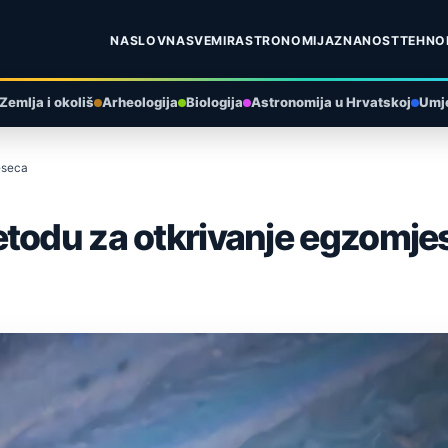
NASLOVNA
SVEMIR
ASTRONOMIJA
ZNANOST
TEHNO
Zemlja i okoliš
Arheologija
Biologija
Astronomija u Hrvatskoj
Umje
eseca
etodu za otkrivanje egzomje