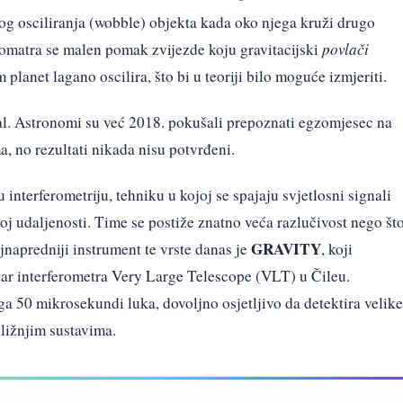
nog osciliranja (wobble) objekta kada oko njega kruži drugo
omatra se malen pomak zvijezde koju gravitacijski
povlači
planet lagano oscilira, što bi u teoriji bilo moguće izmjeriti.
al. Astronomi su već 2018. pokušali prepoznati egzomjesec na
, no rezultati nikada nisu potvrđeni.
 interferometriju, tehniku u kojoj se spajaju svjetlosni signali
j udaljenosti. Time se postiže znatno veća razlučivost nego št
GRAVITY
jnapredniji instrument te vrste danas je
, koji
tar interferometra Very Large Telescope (VLT) u Čileu.
50 mikrosekundi luka, dovoljno osjetljivo da detektira velike
ližnjim sustavima.