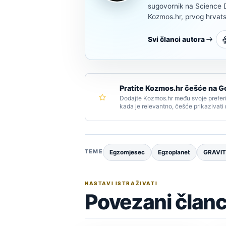
sugovornik na Science Di
Kozmos.hr, prvog hrvats
Svi članci autora
Pratite Kozmos.hr češće na G
Dodajte Kozmos.hr među svoje preferi
kada je relevantno, češće prikazivati
TEME
Egzomjesec
Egzoplanet
GRAVI
NASTAVI ISTRAŽIVATI
Povezani članc