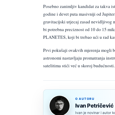
Posebno zanimljiv kandidat za takva is
godine i devet puta masivniji od Jupit
gravitacijski utjecaj zasad nevidljivog
bi potrebna preciznost od 10 do 15 mi
PLANETES, koji bi trebao ući u rad kas
Prvi pokušaji ovakvih mjerenja mogli b
astronomi nastavljaju promatranja ins
satelitima stići već u skoroj budućnosti.
O AUTORU
Ivan Petričević
Ivan je novinar i autor k