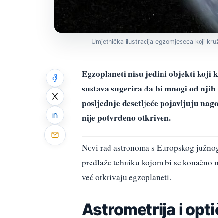
Umjetnička ilustracija egzomjeseca koji kru
Egzoplaneti nisu jedini objekti koji 
sustava sugerira da bi mnogi od njih t
posljednje desetljeće pojavljuju nago
nije potvrđeno otkriven.
Novi rad astronoma s Europskog južnog 
predlaže tehniku kojom bi se konačno m
već otkrivaju egzoplaneti.
Astrometrija i opti