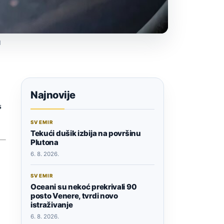
d
Najnovije
s
SVEMIR
Tekući dušik izbija na površinu
Plutona
6. 8. 2026.
SVEMIR
Oceani su nekoć prekrivali 90
posto Venere, tvrdi novo
istraživanje
6. 8. 2026.