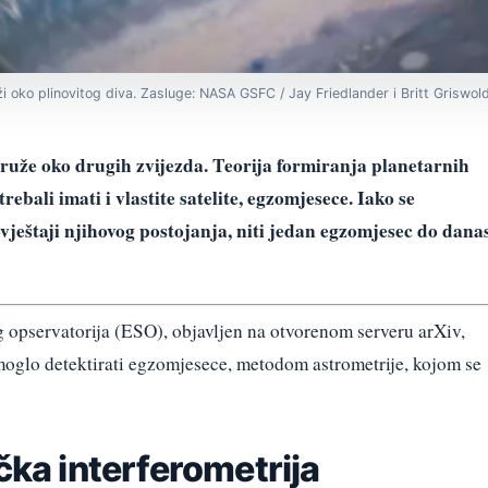
ži oko plinovitog diva. Zasluge: NASA GSFC / Jay Friedlander i Britt Griswol
kruže oko drugih zvijezda. Teorija formiranja planetarnih
rebali imati i vlastite satelite, egzomjesece. Iako se
vještaji njihovog postojanja, niti jedan egzomjesec do dana
opservatorija (ESO), objavljen na otvorenom serveru arXiv,
oglo detektirati egzomjesece, metodom astrometrije, kojom se
čka interferometrija