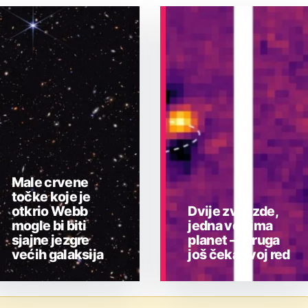
Male crvene
točke koje je
otkrio Webb
Dvije zvijezde,
mogle bi biti
jedna već ima
sjajne jezgre
planet — druga
većih galaksija
još čeka svoj red