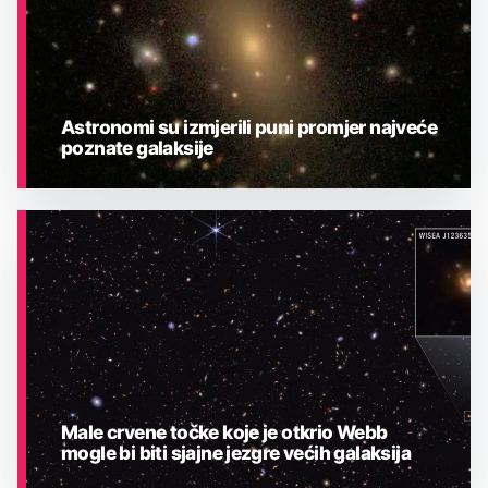
Astronomi su izmjerili puni promjer najveće
poznate galaksije
ASTRONOMIJA
Male crvene točke koje je otkrio Webb
mogle bi biti sjajne jezgre većih galaksija