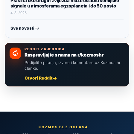
Prašina oko drugih zvijezda može oslabiti kemijske
signale u atmosferama egzoplaneta i do 50 posto
4. 8. 2026.
Sve novosti
REDDIT ZAJEDNICA
Raspravljajte s nama na r/kozmoshr
Podijelite pitanja, izvore i komentare uz Kozmos.hr
članke.
Otvori Reddit
KOZMOS BEZ OGLASA