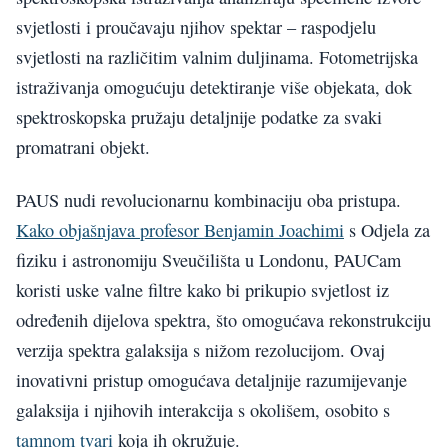
svjetlosti i proučavaju njihov spektar – raspodjelu
svjetlosti na različitim valnim duljinama. Fotometrijska
istraživanja omogućuju detektiranje više objekata, dok
spektroskopska pružaju detaljnije podatke za svaki
promatrani objekt.
PAUS nudi revolucionarnu kombinaciju oba pristupa.
Kako objašnjava profesor Benjamin Joachimi
s Odjela za
fiziku i astronomiju Sveučilišta u Londonu, PAUCam
koristi uske valne filtre kako bi prikupio svjetlost iz
određenih dijelova spektra, što omogućava rekonstrukciju
verzija spektra galaksija s nižom rezolucijom. Ovaj
inovativni pristup omogućava detaljnije razumijevanje
galaksija i njihovih interakcija s okolišem, osobito s
tamnom tvari
koja ih okružuje.