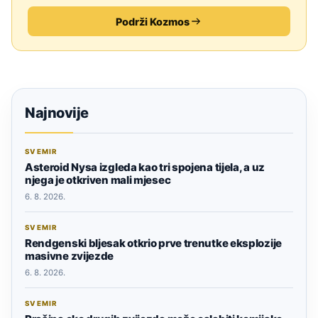
Podrži Kozmos
Najnovije
SVEMIR
Asteroid Nysa izgleda kao tri spojena tijela, a uz
njega je otkriven mali mjesec
6. 8. 2026.
SVEMIR
Rendgenski bljesak otkrio prve trenutke eksplozije
masivne zvijezde
6. 8. 2026.
SVEMIR