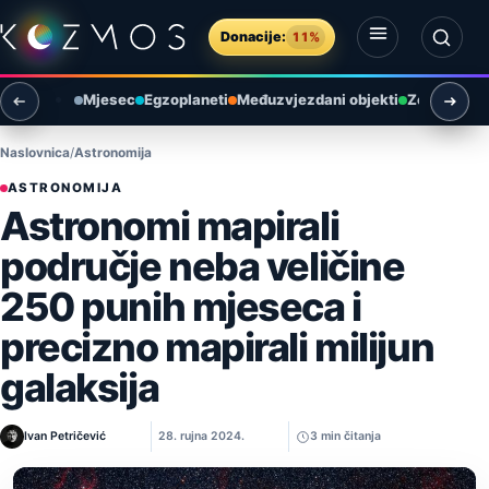
Preskoči na sadržaj
Donacije:
11%
Otvori izbornik
Otvori pretragu
Mjesec
Egzoplaneti
Međuzvjezdani objekti
Zemlja i ok
Naslovnica
Astronomija
ASTRONOMIJA
Astronomi mapirali
područje neba veličine
250 punih mjeseca i
precizno mapirali milijun
galaksija
Ivan Petričević
28. rujna 2024.
3 min čitanja