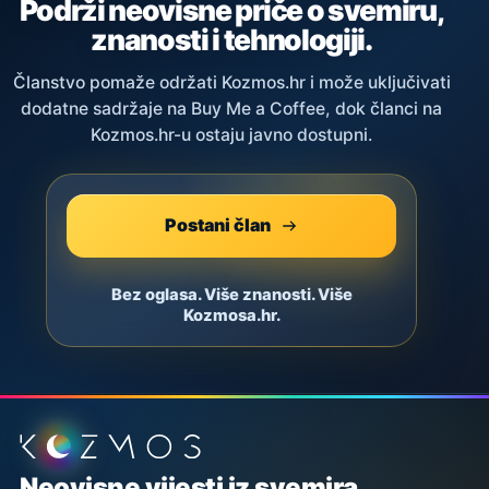
Podrži neovisne priče o svemiru,
znanosti i tehnologiji.
Članstvo pomaže održati Kozmos.hr i može uključivati
dodatne sadržaje na Buy Me a Coffee, dok članci na
Kozmos.hr-u ostaju javno dostupni.
Postani član
Bez oglasa. Više znanosti. Više
Kozmosa.hr.
Podnožje stranice
Neovisne vijesti iz svemira,