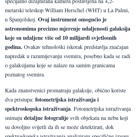
specijalno dizajnirana kamera postavljena na 4,2-
metarski teleskop William Herschel (WHT) u La Palmi,
Ovaj instrument omogućio je
u Španjolskoj.
astronomima precizno mjerenje udaljenosti galaksija
koje su udaljene više od 10 milijardi svjetlosnih
godina.
Ovakav tehnološki iskorak predstavlja značajan
napredak u razumijevanju svemira, posebno kada se radi
o galaksijama koje se nalaze na samim granicama
poznatog svemira.
Kada znanstvenici promatraju galaksije, obično koriste
fotometrijska istraživanja i
dva pristupa:
spektroskopska istraživanja
. Fotometrijska istraživanja
detaljne fotografije
snimaju
svih objekata na nebu koji
su dovoljno svijetli da ih se može detektirati, dok
spektroskopska istraživanja analiziraju specifične izvore