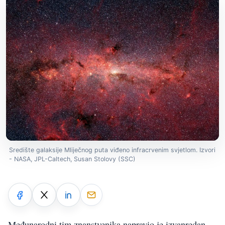
Središte galaksije Mliječnog puta viđeno infracrvenim svjetlom. Izvori
- NASA, JPL-Caltech, Susan Stolovy (SSC)
Međunarodni tim znanstvenika napravio je izvanredan