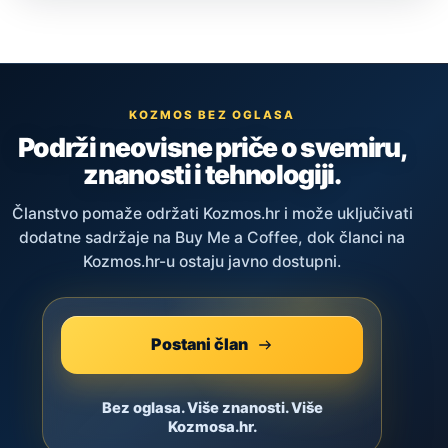
KOZMOS BEZ OGLASA
Podrži neovisne priče o svemiru,
znanosti i tehnologiji.
Članstvo pomaže održati Kozmos.hr i može uključivati
dodatne sadržaje na Buy Me a Coffee, dok članci na
Kozmos.hr-u ostaju javno dostupni.
Postani član
Bez oglasa. Više znanosti. Više
Kozmosa.hr.