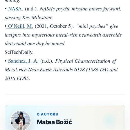
NASA’s psyche mission moves forward,
•
NASA.
(n.d.).
passing Key Milestone
.
“mini psyches” give
•
O’Neill, M.
(2021, October 5).
insights into mysterious metal-rich near-earth asteroids
that could one day be mined
.
SciTechDaily.
Physical Characterization of
•
Sanchez, J. А.
(n.d.).
Metal-rich Near-Earth Asteroids 6178 (1986 DA) and
2016 ED85
.
O AUTORU
Matea Božić