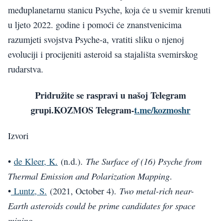
međuplanetarnu stanicu Psyche, koja će u svemir krenuti
u ljeto 2022. godine i pomoći će znanstvenicima
razumjeti svojstva Psyche-a, vratiti sliku o njenoj
evoluciji i procijeniti asteroid sa stajališta svemirskog
rudarstva.
Pridružite se raspravi u našoj Telegram
grupi.KOZMOS Telegram-
t.me/kozmoshr
Izvori
The Surface of (16) Psyche from
•
de Kleer, K.
(n.d.).
Thermal Emission and Polarization Mapping
.
Two metal-rich near-
•
Luntz, S.
(2021, October 4).
Earth asteroids could be prime candidates for space
mining
.