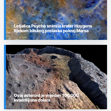
Letjelica Psyche snimila krater Huygens
tijekom bliskog prolaska pokraj Marsa
SVEMIR
Ovaj asteroid je vrijedan 100.000
kvadrilijuna dolara