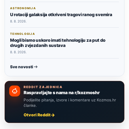
ASTRONOMIJA
U rotaciji galaksija otkriveni tragovi ranog svemira
8. 8. 2026.
TEHNOLOGIJA
Mogli bismo uskoro imati tehnologiju za put do
drugih zvjezdanih sustava
8. 8. 2026.
Sve novosti
REDDIT ZAJEDNICA
Raspravljajte s nama na r/kozmoshr
Podijelite pitanja, izvore i komentare uz Kozmos.hr
članke.
Otvori Reddit