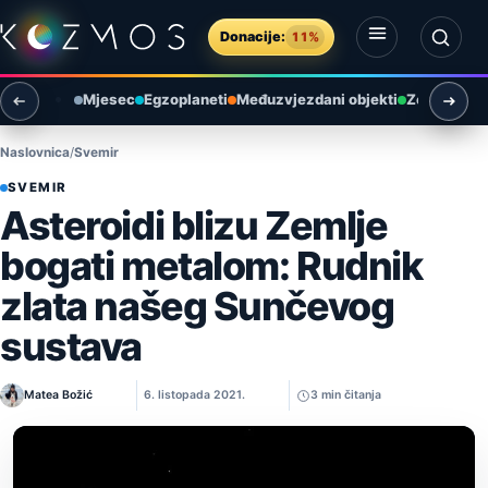
Preskoči na sadržaj
Donacije:
11%
Otvori izbornik
Otvori pretragu
Mjesec
Egzoplaneti
Međuzvjezdani objekti
Zemlja i ok
Naslovnica
Svemir
SVEMIR
Asteroidi blizu Zemlje
bogati metalom: Rudnik
zlata našeg Sunčevog
sustava
Matea Božić
6. listopada 2021.
3 min čitanja