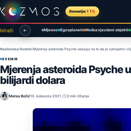
Preskoči na sadržaj
Donacije:
11%
Istraži
Mjesec
Egzoplaneti
Međuzvjezdani objekti
Naslovnica
Svemir
Mjerenja asteroida Psyche ukazuju na to da je vjerojatno vrij
SVEMIR
Mjerenja asteroida Psyche uk
bilijardi dolara
Matea Božić
10. kolovoza 2021.
3 min čitanja