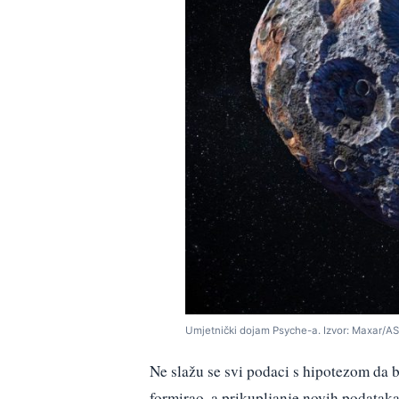
Umjetnički dojam Psyche-a. Izvor: Maxar/A
Ne slažu se svi podaci s hipotezom da bi
formirao, a prikupljanje novih podataka