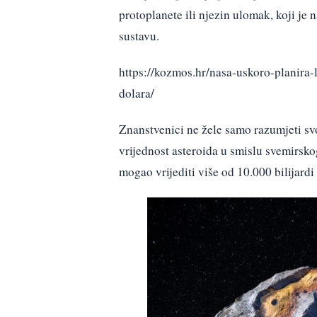
protoplanete ili njezin ulomak, koji je
sustavu.
https://kozmos.hr/nasa-uskoro-planira-l
dolara/
Znanstvenici ne žele samo razumjeti svo
vrijednost asteroida u smislu svemirsko
mogao vrijediti više od 10.000 bilijardi