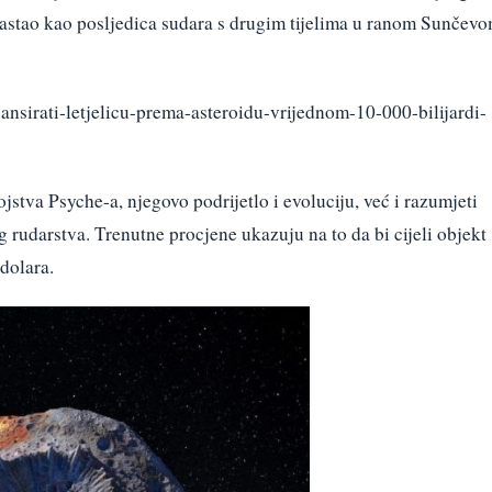
 nastao kao posljedica sudara s drugim tijelima u ranom Sunčev
ansirati-letjelicu-prema-asteroidu-vrijednom-10-000-bilijardi-
jstva Psyche-a, njegovo podrijetlo i evoluciju, već i razumjeti
g rudarstva. Trenutne procjene ukazuju na to da bi cijeli objekt
 dolara.