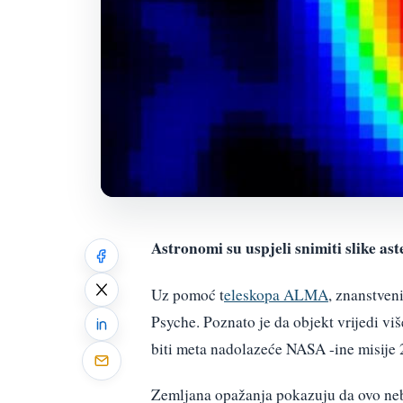
Astronomi su uspjeli snimiti slike a
Uz pomoć t
eleskopa ALMA
, znanstven
Psyche. Poznato je da objekt vrijedi v
biti meta nadolazeće NASA -ine misije 
Zemljana opažanja pokazuju da ovo nebes