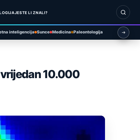
Otvori pr
LOGIJA
JESTE LI ZNALI?
tna inteligencija
Sunce
Medicina
Paleontologija
 vrijedan 10.000