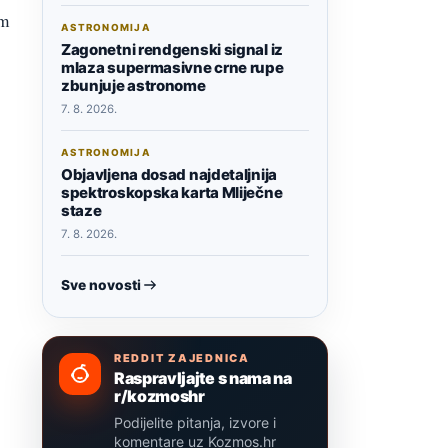
om
ASTRONOMIJA
Zagonetni rendgenski signal iz
mlaza supermasivne crne rupe
zbunjuje astronome
7. 8. 2026.
ASTRONOMIJA
Objavljena dosad najdetaljnija
spektroskopska karta Mliječne
staze
7. 8. 2026.
Sve novosti
REDDIT ZAJEDNICA
Raspravljajte s nama na
r/kozmoshr
Podijelite pitanja, izvore i
komentare uz Kozmos.hr