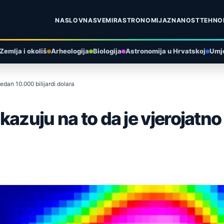
NASLOVNA
SVEMIR
ASTRONOMIJA
ZNANOST
TEHNO
Zemlja i okoliš
Arheologija
Biologija
Astronomija u Hrvatskoj
Umje
edan 10.000 bilijardi dolara
azuju na to da je vjerojatno