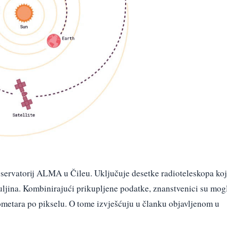
opservatorij ALMA u Čileu. Uključuje desetke radioteleskopa koj
ljina. Kombinirajući prikupljene podatke, znanstvenici su mog
lometara po pikselu. O tome izvješćuju u članku objavljenom u