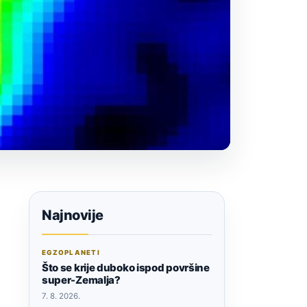
Najnovije
EGZOPLANETI
Što se krije duboko ispod površine
super-Zemalja?
7. 8. 2026.