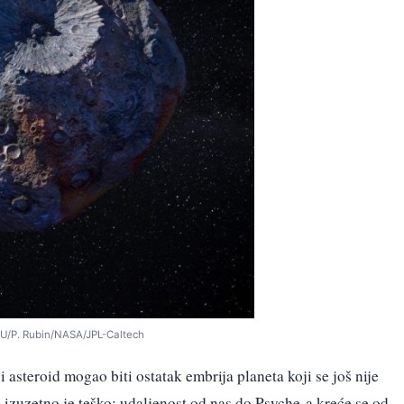
SU/P. Rubin/NASA/JPL-Caltech
 asteroid mogao biti ostatak embrija planeta koji se još nije
 izuzetno je teško: udaljenost od nas do Psyche-a kreće se od