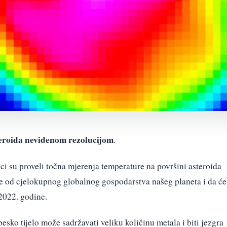
steroida neviđenom rezolucijom
.
ici su proveli točna mjerenja temperature na površini asteroida
iše od cjelokupnog globalnog gospodarstva našeg planeta i da će
2022. godine.
ko tijelo može sadržavati veliku količinu metala i biti jezgra