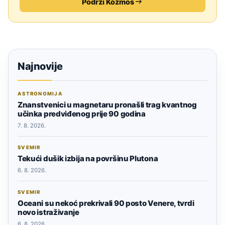
Podrži Kozmos
Najnovije
ASTRONOMIJA
Znanstvenici u magnetaru pronašli trag kvantnog
učinka predviđenog prije 90 godina
7. 8. 2026.
SVEMIR
Tekući dušik izbija na površinu Plutona
6. 8. 2026.
SVEMIR
Oceani su nekoć prekrivali 90 posto Venere, tvrdi
novo istraživanje
6. 8. 2026.