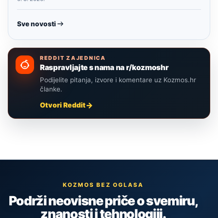
Sve novosti
REDDIT ZAJEDNICA
Raspravljajte s nama na r/kozmoshr
Podijelite pitanja, izvore i komentare uz Kozmos.hr
članke.
Otvori Reddit
KOZMOS BEZ OGLASA
Podrži neovisne priče o svemiru,
znanosti i tehnologiji.