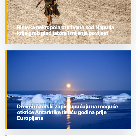
Rimska nekropola otkrivena kod Napulja
krije grob gladijatora i mijenja povijest
ZNANOST
Drevni maorski zapisi upućuju na moguće
otkriće Antarktike tisuću godina prije
Europljana