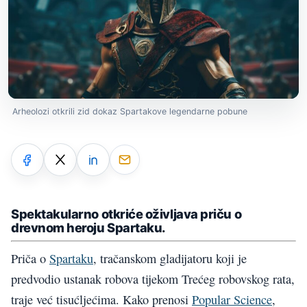
Arheolozi otkrili zid dokaz Spartakove legendarne pobune
Spektakularno otkriće oživljava priču o
drevnom heroju Spartaku.
Priča o
Spartaku
, tračanskom gladijatoru koji je
predvodio ustanak robova tijekom Trećeg robovskog rata,
traje već tisućljećima. Kako prenosi
Popular Science
,