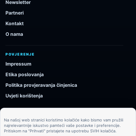
Newsletter
Partneri
Kontakt
O nama
POVJERENJE
Impressum
Etika poslovanja
Politika provjeravanja činjenica
Uvjeti korištenja
Na našoj web stranici koristimo kolačiće kako bismo vam pružili
© 2026 Kozmos.hr. Sva prava pridržana.
najrelevantnije iskustvo pamteći vaše postavke i preferencije.
Pritiskom na "Prihvati" pristajete na upotrebu SVIH kolačića.
Svemir, znanost, tehnologija i velike ideje za znatiželjne