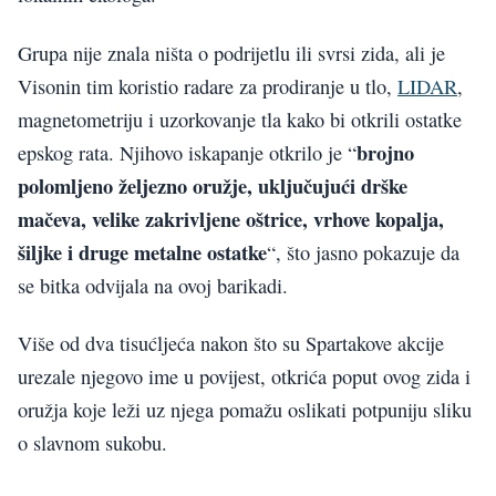
Grupa nije znala ništa o podrijetlu ili svrsi zida, ali je
Visonin tim koristio radare za prodiranje u tlo,
LIDAR
,
magnetometriju i uzorkovanje tla kako bi otkrili ostatke
brojno
epskog rata. Njihovo iskapanje otkrilo je “
polomljeno željezno oružje, uključujući drške
mačeva, velike zakrivljene oštrice, vrhove kopalja,
šiljke i druge metalne ostatke
“, što jasno pokazuje da
se bitka odvijala na ovoj barikadi.
Više od dva tisućljeća nakon što su Spartakove akcije
urezale njegovo ime u povijest, otkrića poput ovog zida i
oružja koje leži uz njega pomažu oslikati potpuniju sliku
o slavnom sukobu.