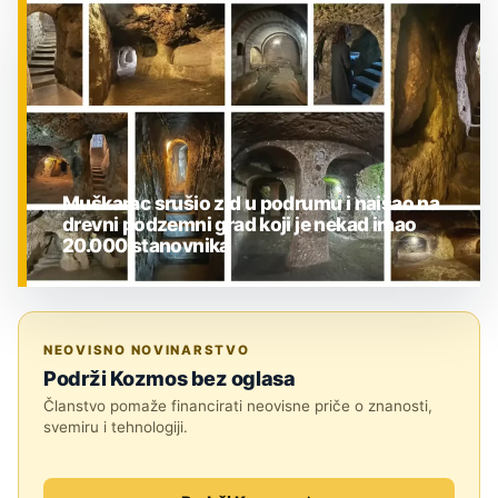
ZNANOST
Muškarac srušio zid u podrumu i naišao na
drevni podzemni grad koji je nekad imao
20.000 stanovnika
ZNANOST
NEOVISNO NOVINARSTVO
Podrži Kozmos bez oglasa
Članstvo pomaže financirati neovisne priče o znanosti,
svemiru i tehnologiji.