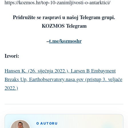
https://kozmos.hr/top-10-zanimljivosti-o-antarktici/
Pridružite se raspravi u našoj Telegram grupi.
KOZMOS Telegram
–
t.me/kozmoshr
Izvori:
Hansen K. (26. siječnja 2022.), Larsen B Embayment
Breaks Up, Earthobservatory.nasa.gov (pristup 3. veljače
2022.)
O AUTORU