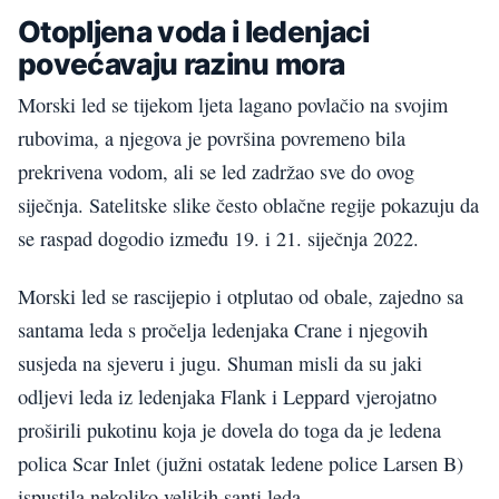
Otopljena voda i ledenjaci
povećavaju razinu mora
Morski led se tijekom ljeta lagano povlačio na svojim
rubovima, a njegova je površina povremeno bila
prekrivena vodom, ali se led zadržao sve do ovog
siječnja. Satelitske slike često oblačne regije pokazuju da
se raspad dogodio između 19. i 21. siječnja 2022.
Morski led se rascijepio i otplutao od obale, zajedno sa
santama leda s pročelja ledenjaka Crane i njegovih
susjeda na sjeveru i jugu. Shuman misli da su jaki
odljevi leda iz ledenjaka Flank i Leppard vjerojatno
proširili pukotinu koja je dovela do toga da je ledena
polica Scar Inlet (južni ostatak ledene police Larsen B)
ispustila nekoliko velikih santi leda.