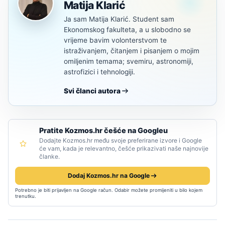
Matija Klarić
Ja sam Matija Klarić. Student sam
Ekonomskog fakulteta, a u slobodno se
vrijeme bavim volonterstvom te
istraživanjem, čitanjem i pisanjem o mojim
omiljenim temama; svemiru, astronomiji,
astrofizici i tehnologiji.
Svi članci autora
Pratite Kozmos.hr češće na Googleu
Dodajte Kozmos.hr među svoje preferirane izvore i Google
će vam, kada je relevantno, češće prikazivati naše najnovije
članke.
Dodaj Kozmos.hr na Google
Potrebno je biti prijavljen na Google račun. Odabir možete promijeniti u bilo kojem
trenutku.