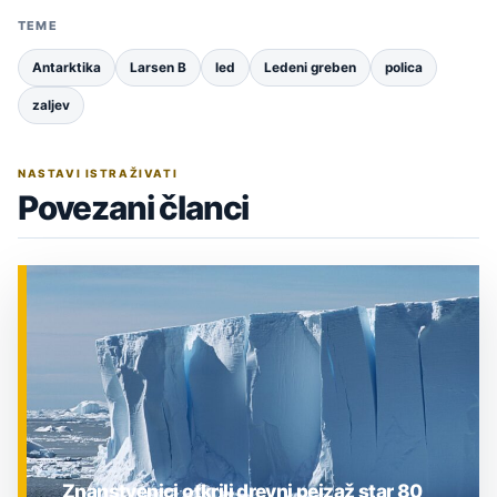
TEME
Antarktika
Larsen B
led
Ledeni greben
polica
zaljev
NASTAVI ISTRAŽIVATI
Povezani članci
Znanstvenici otkrili drevni pejzaž star 80