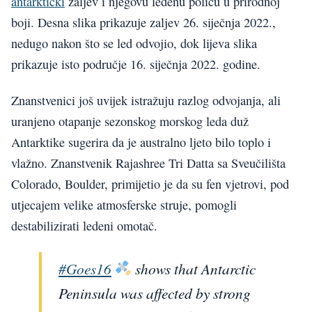
antarktički
zaljev i njegovu ledenu policu u prirodnoj
boji. Desna slika prikazuje zaljev 26. siječnja 2022.,
nedugo nakon što se led odvojio, dok lijeva slika
prikazuje isto područje 16. siječnja 2022. godine.
Znanstvenici još uvijek istražuju razlog odvojanja, ali
uranjeno otapanje sezonskog morskog leda duž
Antarktike sugerira da je australno ljeto bilo toplo i
vlažno. Znanstvenik Rajashree Tri Datta sa Sveučilišta
Colorado, Boulder, primijetio je da su fen vjetrovi, pod
utjecajem velike atmosferske struje, pomogli
destabilizirati ledeni omotač.
#Goes16
shows that Antarctic
Peninsula was affected by strong