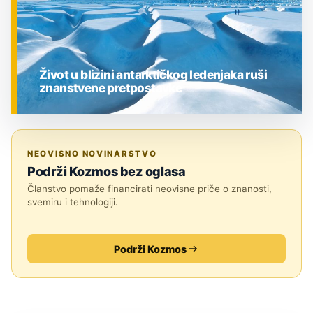
Život u blizini antarktičkog ledenjaka ruši
znanstvene pretpostavke
ZNANOST
NEOVISNO NOVINARSTVO
Podrži Kozmos bez oglasa
Članstvo pomaže financirati neovisne priče o znanosti,
svemiru i tehnologiji.
Podrži Kozmos