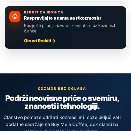
REDDIT ZAJEDNICA
Raspravljajte s nama na r/kozmoshr
Podijelite pitanja, izvore i komentare uz Kozmos.hr
članke.
Otvori Reddit
KOZMOS BEZ OGLASA
Podrži neovisne priče o svemiru,
znanosti i tehnologiji.
Članstvo pomaže održati Kozmos.hr i može uključivati
dodatne sadržaje na Buy Me a Coffee, dok članci na