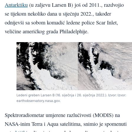
Antarktiku
(u zaljevu Larsen B) još od 2011., razdvojio
se tijekom nekoliko dana u siječnju 2022., također
odnijevši sa sobom komadić ledene police Scar Inlet,
veličine američkog grada Philadelphije.
Ledeni greben Larsen B (16. siječnja i 26. siječnja 2022.). Izvor: Izvor:
earthobservatory.nasa.gov.
Spektroradiometar umjerene razlučivosti (MODIS) na
NASA-inim Terra i Aqua satelitima, snimio je spomenuti