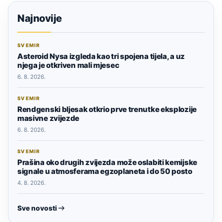
Najnovije
SVEMIR
Asteroid Nysa izgleda kao tri spojena tijela, a uz
njega je otkriven mali mjesec
6. 8. 2026.
SVEMIR
Rendgenski bljesak otkrio prve trenutke eksplozije
masivne zvijezde
6. 8. 2026.
SVEMIR
Prašina oko drugih zvijezda može oslabiti kemijske
signale u atmosferama egzoplaneta i do 50 posto
4. 8. 2026.
Sve novosti