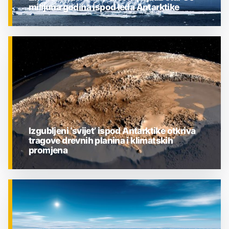
milijuna godina ispod leda Antarktike
ZNANOST
Izgubljeni ‘svijet’ ispod Antarktike otkriva
tragove drevnih planina i klimatskih
promjena
ZNANOST