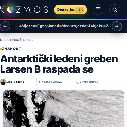
Preskoči na sadržaj
Donacije:
11%
Otvori izbornik
Otvori pretragu
Mjesec
Egzoplaneti
Međuzvjezdani objekti
Zemlja i ok
Naslovnica
Znanost
ZNANOST
Antarktički ledeni greben
Larsen B raspada se
Matija Klarić
3. veljače 2022.
3 min čitanja