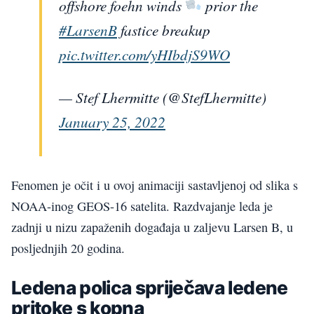
offshore foehn winds
prior the
#LarsenB
fastice breakup
pic.twitter.com/yHIbdjS9WO
— Stef Lhermitte (@StefLhermitte)
January 25, 2022
Fenomen je očit i u ovoj animaciji sastavljenoj od slika s
NOAA-inog GEOS-16 satelita. Razdvajanje leda je
zadnji u nizu zapaženih događaja u zaljevu Larsen B, u
posljednjih 20 godina.
Ledena polica spriječava ledene
pritoke s kopna