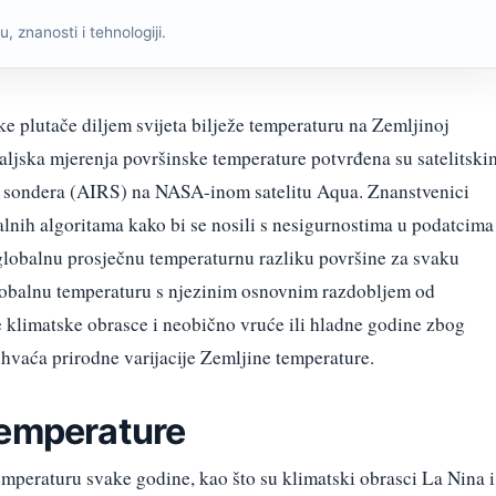
, znanosti i tehnologiji.
e plutače diljem svijeta bilježe temperaturu na Zemljinoj
maljska mjerenja površinske temperature potvrđena su satelitski
g sondera (AIRS) na NASA-inom satelitu Aqua. Znanstvenici
lnih algoritama kako bi se nosili s nesigurnostima u podatcima 
 globalnu prosječnu temperaturnu razliku površine za svaku
obalnu temperaturu s njezinim osnovnim razdobljem od
e klimatske obrasce i neobično vruće ili hladne godine zbog
hvaća prirodne varijacije Zemljine temperature.
temperature
mperaturu svake godine, kao što su klimatski obrasci La Nina i