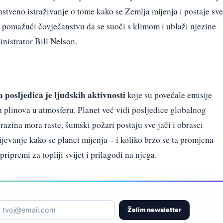
stveno istraživanje o tome kako se Zemlja mijenja i postaje sve
a, pomažući čovječanstvu da se suoči s klimom i ublaži njezine
nistrator Bill Nelson.
a posljedica je ljudskih aktivnosti
koje su povećale emisije
h plinova u atmosferu. Planet već vidi posljedice globalnog
 razina mora raste, šumski požari postaju sve jači i obrasci
ijevanje kako se planet mijenja – i koliko brzo se ta promjena
ripremi za topliji svijet i prilagodi na njega.
Želim newsletter