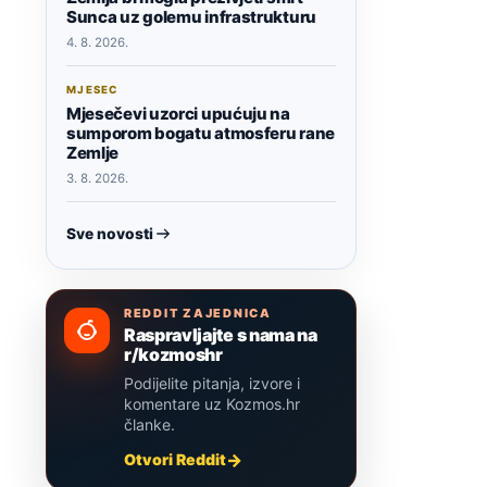
Sunca uz golemu infrastrukturu
4. 8. 2026.
MJESEC
Mjesečevi uzorci upućuju na
sumporom bogatu atmosferu rane
Zemlje
3. 8. 2026.
Sve novosti
REDDIT ZAJEDNICA
Raspravljajte s nama na
r/kozmoshr
Podijelite pitanja, izvore i
komentare uz Kozmos.hr
članke.
Otvori Reddit