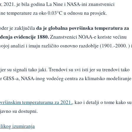
r, 2021. je bila godina La Nine i NASA-ini znanstvenici
lne temperature za oko 0.03°C u odnosu na prosjek.
da je globalna površinska temperatura za
đer je zaključila
ođenja evidencije 1880.
Znanstvenici NOAA-e koriste većinu
vojoj analizi i imaju različito osnovno razdoblje (1901.-2000. ) 
er su signali tako jaki. Trendovi su svi isti jer su trendovi tako
tor GISS-a, NASA-inog vodećeg centra za klimatsko modeliranje 
vršinskim temperaturama za 2021.
, kao i detalji o tome kako su
javno su dostupni.
elikog izumiranja