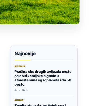
Najnovije
SVEMIR
Prašina oko drugih zvijezda može
oslabiti kemijske signale u
atmosferama egzoplaneta i do 50
posto
4. 8. 2026.
SUNCE
Zemlja bi mogla preživjeti smrt