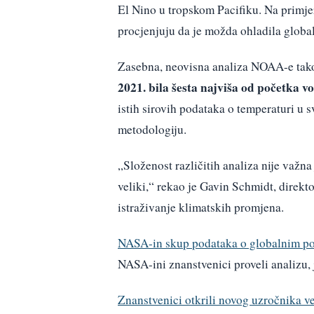
El Nino u tropskom Pacifiku. Na primje
procjenjuju da je možda ohladila globa
Zasebna, neovisna analiza NOAA-e tako
2021. bila šesta najviša od početka v
istih sirovih podataka o temperaturi u s
metodologiju.
„Složenost različitih analiza nije važna j
veliki,“ rekao je Gavin Schmidt, direk
istraživanje klimatskih promjena.
NASA-in skup podataka o globalnim po
NASA-ini znanstvenici proveli analizu, 
Znanstvenici otkrili novog uzročnika v