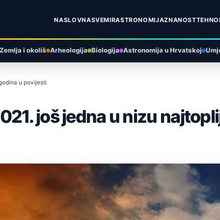
NASLOVNA
SVEMIR
ASTRONOMIJA
ZNANOST
TEHNO
Zemlja i okoliš
Arheologija
Biologija
Astronomija u Hrvatskoj
Umje
godina u povijesti
1. još jedna u nizu najtoplij