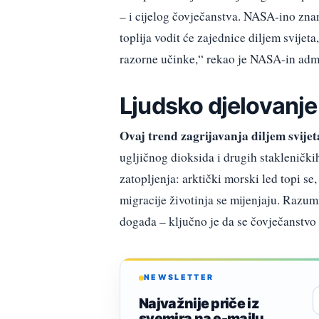
– i cijelog čovječanstva. NASA-ino znan
toplija vodit će zajednice diljem svijet
razorne učinke,“ rekao je NASA-in admi
Ljudsko djelovanje
Ovaj trend zagrijavanja diljem svijet
ugljičnog dioksida i drugih staklenički
zatopljenja: arktički morski led topi se,
migracije životinja se mijenjaju. Razum
događa – ključno je da se čovječanstvo p
NEWSLETTER
Najvažnije priče iz
svemira na e-mailu.