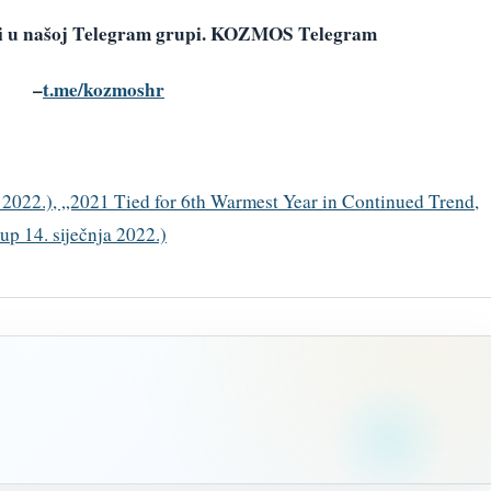
avi u našoj Telegram grupi. KOZMOS Telegram
–
t.me/kozmoshr
a 2022.), „2021 Tied for 6th Warmest Year in Continued Trend,
p 14. siječnja 2022.)