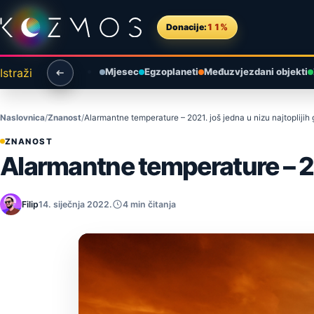
Preskoči na sadržaj
Donacije:
11%
Istraži
Mjesec
Egzoplaneti
Međuzvjezdani objekti
Naslovnica
Znanost
Alarmantne temperature – 2021. još jedna u nizu najtoplijih 
ZNANOST
Alarmantne temperature – 202
Filip
14. siječnja 2022.
4 min čitanja