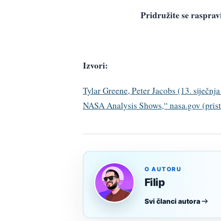
Pridružite se raspr
Izvori:
Tylar Greene, Peter Jacobs (13. siječnj
NASA Analysis Shows,“ nasa.gov (pristu
O AUTORU
Filip
Svi članci autora