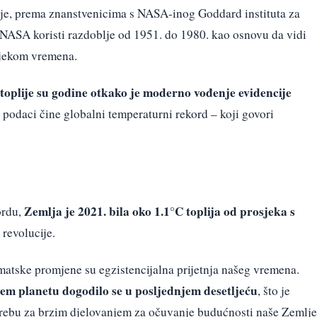
je, prema znanstvenicima s NASA-inog Goddard instituta za
NASA koristi razdoblje od 1951. do 1980. kao osnovu da vidi
ijekom vremena.
toplije su godine otkako je moderno vođenje evidencije
podaci čine globalni temperaturni rekord – koji govori
Zemlja je 2021. bila oko 1.1°C toplija od prosjeka s
ordu,
 revolucije.
matske promjene su egzistencijalna prijetnja našeg vremena.
em planetu dogodilo se u posljednjem desetljeću
, što je
trebu za brzim djelovanjem za očuvanje budućnosti naše Zemlje