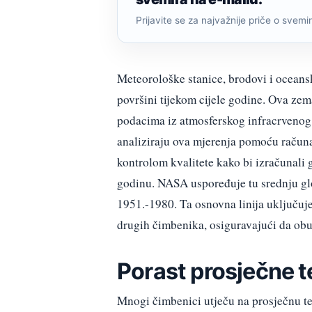
Prijavite se za najvažnije priče o svemiru
Meteorološke stanice, brodovi i oceansk
površini tijekom cijele godine. Ova ze
podacima iz atmosferskog infracrveno
analiziraju ova mjerenja pomoću računa
kontrolom kvalitete kako bi izračunali
godinu. NASA uspoređuje tu srednju gl
1951.-1980. Ta osnovna linija uključuj
drugih čimbenika, osiguravajući da obu
Porast prosječne 
Mnogi čimbenici utječu na prosječnu te