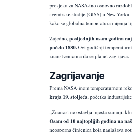
prosjeka za NASA-ino osnovno razdobl
svemirske studije (GISS) u New Yorku. 
kako se globalna temperatura mijenja t
posljednjih osam godina naj
Zajedno,
počelo 1880.
Ovi godišnji temperaturni 
znanstvenicima da se planet zagrijava.
Zagrijavanje
Prema NASA-inom temperaturnom rek
kraja 19. stoljeća
, početka industrijske
„Znanost ne ostavlja mjesta sumnji: kli
Osam od 10 najtoplijih godina na naš
neosporna činjenica koja naglašava po