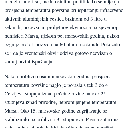
modelu autori su, među ostalim, pratili kako se mijenja
prosječna temperatura površine pri ispuštanju infracrveno
aktivnih aluminijskih čestica brzinom od 3 litre u
sekundi, počevši od proljetnog ekvinocija na sjevernoj
hemisferi Marsa, tijekom pet marsovskih godina, nakon
čega je protok povećan na 60 litara u sekundi. Pokazalo
se i da je vremenski okvir odziva gotovo neovisan o
samoj brzini ispuštanja.
Nakon približno osam marsovskih godina prosječna
temperatura površine naglo je porasla s tek 3 do 4
Celzijeva stupnja iznad početne razine na oko 25
stupnjeva iznad prirodne, nepromijenjene temperature
Marsa. Oko 15. marsovske godine zagrijavanje se
stabiliziralo na približno 35 stupnjeva. Prema autorima
rada, to bi već trebalo biti dovoljno da se na površini