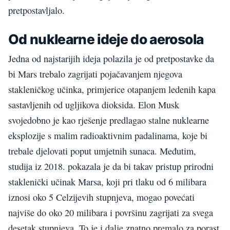
pretpostavljalo.
Od nuklearne ideje do aerosola
Jedna od najstarijih ideja polazila je od pretpostavke da
bi Mars trebalo zagrijati pojačavanjem njegova
stakleničkog učinka, primjerice otapanjem ledenih kapa
sastavljenih od ugljikova dioksida. Elon Musk
svojedobno je kao rješenje predlagao stalne nuklearne
eksplozije s malim radioaktivnim padalinama, koje bi
trebale djelovati poput umjetnih sunaca. Međutim,
studija iz 2018. pokazala je da bi takav pristup prirodni
staklenički učinak Marsa, koji pri tlaku od 6 milibara
iznosi oko 5 Celzijevih stupnjeva, mogao povećati
najviše do oko 20 milibara i površinu zagrijati za svega
desetak stupnjeva. To je i dalje znatno premalo za porast