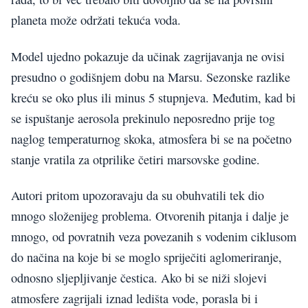
planeta može održati tekuća voda.
Model ujedno pokazuje da učinak zagrijavanja ne ovisi
presudno o godišnjem dobu na Marsu. Sezonske razlike
kreću se oko plus ili minus 5 stupnjeva. Međutim, kad bi
se ispuštanje aerosola prekinulo neposredno prije tog
naglog temperaturnog skoka, atmosfera bi se na početno
stanje vratila za otprilike četiri marsovske godine.
Autori pritom upozoravaju da su obuhvatili tek dio
mnogo složenijeg problema. Otvorenih pitanja i dalje je
mnogo, od povratnih veza povezanih s vodenim ciklusom
do načina na koje bi se moglo spriječiti aglomeriranje,
odnosno sljepljivanje čestica. Ako bi se niži slojevi
atmosfere zagrijali iznad ledišta vode, porasla bi i