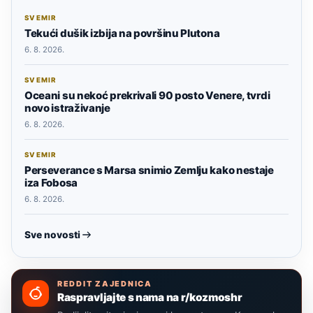
SVEMIR
Tekući dušik izbija na površinu Plutona
6. 8. 2026.
SVEMIR
Oceani su nekoć prekrivali 90 posto Venere, tvrdi
novo istraživanje
6. 8. 2026.
SVEMIR
Perseverance s Marsa snimio Zemlju kako nestaje
iza Fobosa
6. 8. 2026.
Sve novosti
REDDIT ZAJEDNICA
Raspravljajte s nama na r/kozmoshr