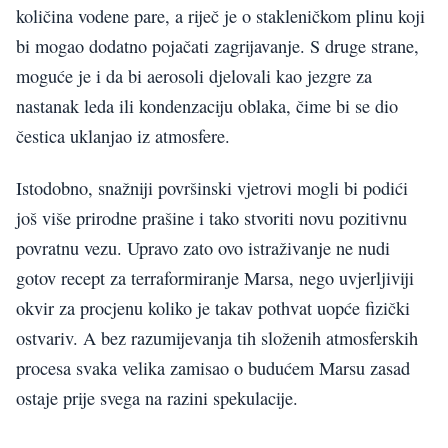
količina vodene pare, a riječ je o stakleničkom plinu koji
bi mogao dodatno pojačati zagrijavanje. S druge strane,
moguće je i da bi aerosoli djelovali kao jezgre za
nastanak leda ili kondenzaciju oblaka, čime bi se dio
čestica uklanjao iz atmosfere.
Istodobno, snažniji površinski vjetrovi mogli bi podići
još više prirodne prašine i tako stvoriti novu pozitivnu
povratnu vezu. Upravo zato ovo istraživanje ne nudi
gotov recept za terraformiranje Marsa, nego uvjerljiviji
okvir za procjenu koliko je takav pothvat uopće fizički
ostvariv. A bez razumijevanja tih složenih atmosferskih
procesa svaka velika zamisao o budućem Marsu zasad
ostaje prije svega na razini spekulacije.