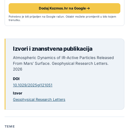
Dodaj Kozmos.hr na Google
Potrebno je biti prijavljen na Google račun. Odabir možete promijeniti u bilo kojem
trenutku.
Izvori i znanstvena publikacija
Atmospheric Dynamics of IR‐Active Particles Released
From Mars' Surface. Geophysical Research Letters.
2026
DOI
10.1029/2025gl121051
Izvor
Geophysical Research Letters
TEME