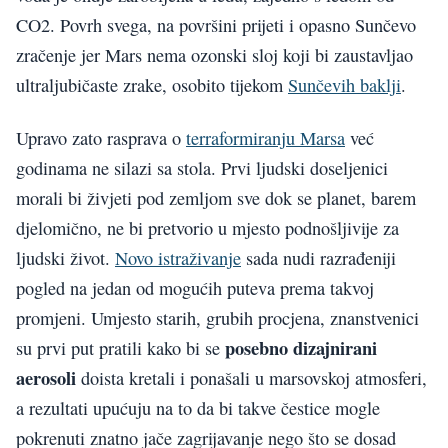
CO2. Povrh svega, na površini prijeti i opasno Sunčevo
zračenje jer Mars nema ozonski sloj koji bi zaustavljao
ultraljubičaste zrake, osobito tijekom
Sunčevih baklji
.
Upravo zato rasprava o
terraformiranju Marsa
već
godinama ne silazi sa stola. Prvi ljudski doseljenici
morali bi živjeti pod zemljom sve dok se planet, barem
djelomično, ne bi pretvorio u mjesto podnošljivije za
ljudski život.
Novo istraživanje
sada nudi razrađeniji
pogled na jedan od mogućih puteva prema takvoj
promjeni. Umjesto starih, grubih procjena, znanstvenici
posebno dizajnirani
su prvi put pratili kako bi se
aerosoli
doista kretali i ponašali u marsovskoj atmosferi,
a rezultati upućuju na to da bi takve čestice mogle
pokrenuti znatno jače zagrijavanje nego što se dosad