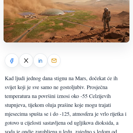
Kad ljudi jednog dana stignu na Mars, dočekat će ih
svijet koji je sve samo ne gostoljubiv. Prosječna
temperatura na površini iznosi oko -55 Celzijevih
stupnjeva, tijekom oluja prašine koje mogu trajati
mjesecima spušta se i do -125, atmosfera je vrlo rijetka i
gotovo u cijelosti sastavljena od ugljikova dioksida, a
voda je ondje zarobljena u ledu, zajedno s ledom od