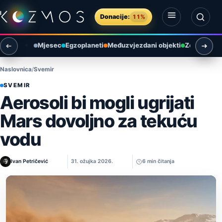
Preskoči na sadržaj
Donacije:
11%
Otvori izbornik
Otvori pretragu
Mjesec
Egzoplaneti
Međuzvjezdani objekti
Zemlja i ok
Naslovnica
Svemir
SVEMIR
Aerosoli bi mogli ugrijati
Mars dovoljno za tekuću
vodu
Ivan Petričević
31. ožujka 2026.
6 min čitanja