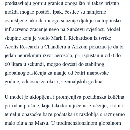
predstavljaju gornju granicu onoga što bi takav pristup
možda mogao postići. Ipak, čestice su namjerno
osmišljene tako da mnogo snažnije djeluju na toplinsko
infracrveno zračenje nego na Sunčevu svjetlost. Model
skupine koju je vodio Mark I. Richardson iz tvrtke
Aeolis Research u Chandleru u Arizoni pokazao je da bi
jedan neprekinuti izvor aerosola, pri ispuštanju od 0 do
60 litara u sekundi, mogao dovesti do stabilnog
globalnog zasićenja za manje od četiri marsovske
godine, odnosno za oko 7,5 zemaljskih godina.
U model je uklopljena i promjenjiva pozadinska količina
prirodne prašine, koja također utječe na zračenje, i to na
temelju opažačke baze podataka iz razdoblja s razmjerno
malo oluja na Marsu. U trodimenzionalnom globalnom