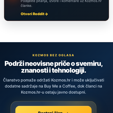
Podijelite pitanja, izvore i komentare uz Kozmos.hr
članke.
Otvori Reddit
KOZMOS BEZ OGLASA
Podrži neovisne priče o svemiru,
znanosti i tehnologiji.
Članstvo pomaže održati Kozmos.hr i može uključivati
dodatne sadržaje na Buy Me a Coffee, dok članci na
Kozmos.hr-u ostaju javno dostupni.