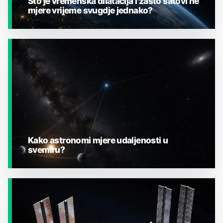
Što je vremenska dilatacija i zašto satovi ne
mjere vrijeme svugdje jednako?
JESTE LI ZNALI?
Kako astronomi mjere udaljenosti u
svemiru?
JESTE LI ZNALI?