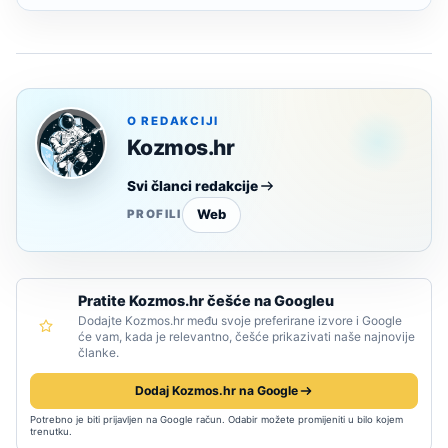
O REDAKCIJI
Kozmos.hr
Svi članci redakcije
Web
PROFILI
Pratite Kozmos.hr češće na Googleu
Dodajte Kozmos.hr među svoje preferirane izvore i Google
će vam, kada je relevantno, češće prikazivati naše najnovije
članke.
Dodaj Kozmos.hr na Google
Potrebno je biti prijavljen na Google račun. Odabir možete promijeniti u bilo kojem
trenutku.