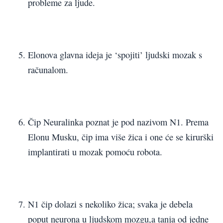
probleme za ljude.
Elonova glavna ideja je ‘spojiti’ ljudski mozak s
računalom.
Čip Neuralinka poznat je pod nazivom N1. Prema
Elonu Musku, čip ima više žica i one će se kirurški
implantirati u mozak pomoću robota.
N1 čip dolazi s nekoliko žica; svaka je debela
poput neurona u ljudskom mozgu,a tanja od jedne