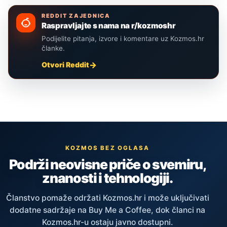
REDDIT ZAJEDNICA
Raspravljajte s nama na r/kozmoshr
Podijelite pitanja, izvore i komentare uz Kozmos.hr
članke.
Otvori Reddit
KOZMOS BEZ OGLASA
Podrži neovisne priče o svemiru,
znanosti i tehnologiji.
Članstvo pomaže održati Kozmos.hr i može uključivati
dodatne sadržaje na Buy Me a Coffee, dok članci na
Kozmos.hr-u ostaju javno dostupni.