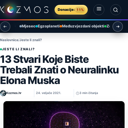
Preskoči na sadržaj
Donacije:
11%
Otvori izbornik
Otvori pretragu
Mjesec
Egzoplaneti
Međuzvjezdani objekti
Zemlja i ok
Naslovnica
Jeste li znali?
JESTE LI ZNALI?
13 Stvari Koje Biste
Trebali Znati o Neuralinku
Elona Muska
Kozmos.hr
24. veljače 2021.
3 min čitanja