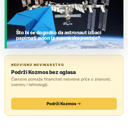
Što bi se dogodilo da astronaut izbaci
papirnati avion iz svemirske postaje?
JESTE LI ZNALI?
NEOVISNO NOVINARSTVO
Podrži Kozmos bez oglasa
Članstvo pomaže financirati neovisne priče o znanosti,
svemiru i tehnologiji.
Podrži Kozmos