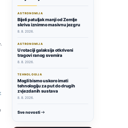
ASTRONOMIJA
Bijeli patuljak manji od Zemlje
skriva iznimno masivnu jezgru
8. 8. 2026.
.
ASTRONOMIJA
U rotaciji galaksija otkriveni
tragovi ranog svemira
8. 8. 2026.
TEHNOLOGIJA
Mogli bismo uskoro imati
tehnologiju za put do drugih
zvjezdanih sustava
e
8. 8. 2026.
u
Sve novosti