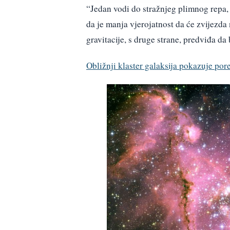
“Jedan vodi do stražnjeg plimnog repa,
da je manja vjerojatnost da će zvijezda
gravitacije, s druge strane, predviđa da b
Obližnji klaster galaksija pokazuje po