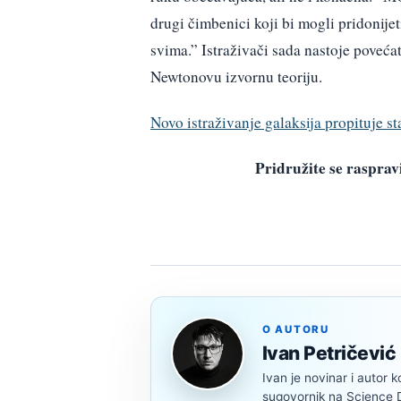
drugi čimbenici koji bi mogli pridonijet
svima.” Istraživači sada nastoje povećati
Newtonovu izvornu teoriju.
Novo istraživanje galaksija propituje 
Pridružite se raspr
O AUTORU
Ivan Petričević
Ivan je novinar i autor k
sugovornik na Science Di