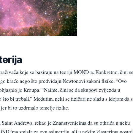
erija
raživača koje se baziraju na teoriji MOND-a. Konkretno, čini s
go kraće nego što predviđaju Newtonovi zakoni fizike. “Ovo
objasnio je Kroupa. “Naime, čini se da skupovi zvijezda u
što bi trebali.” Međutim, neki se fizičari ne slažu s idejom da 
 bi to uzdrmalo temelje fizike.
ta Saint Andrews, rekao je Znanstvenicima da su otkrića u neku
OND ima smisla za ovu asimetriju, ali u nekim klasterima postoj