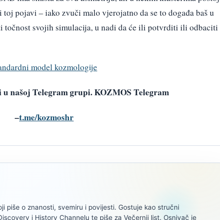
i toj pojavi – iako zvuči malo vjerojatno da se to događa baš u
 točnost svojih simulacija, u nadi da će ili potvrditi ili odbaciti
standardni model kozmologije
avi u našoj Telegram grupi. KOZMOS Telegram
–
t.me/kozmoshr
oji piše o znanosti, svemiru i povijesti. Gostuje kao stručni
scovery i History Channelu te piše za Večernji list. Osnivač je