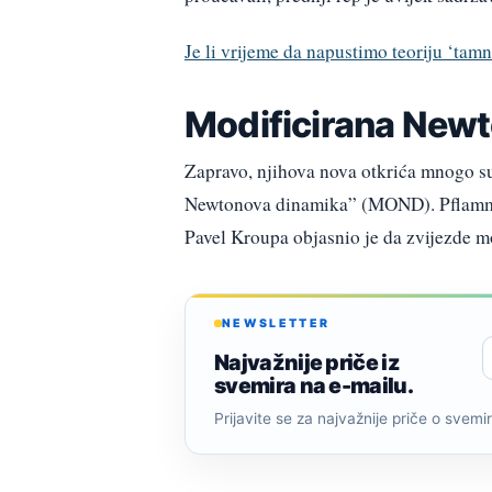
Je li vrijeme da napustimo teoriju ‘tamn
Modificirana New
Zapravo, njihova nova otkrića mnogo su
Newtonova dinamika” (MOND). Pflamm-A
Pavel Kroupa objasnio je da zvijezde mo
NEWSLETTER
Najvažnije priče iz
svemira na e-mailu.
Prijavite se za najvažnije priče o svemiru