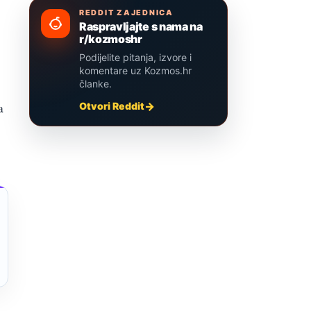
REDDIT ZAJEDNICA
Raspravljajte s nama na
r/kozmoshr
Podijelite pitanja, izvore i
komentare uz Kozmos.hr
članke.
a
Otvori Reddit