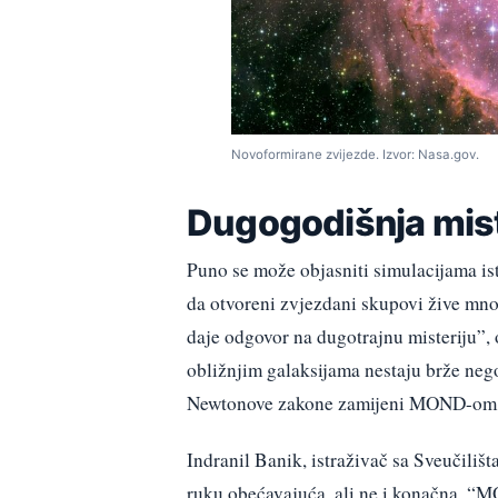
Novoformirane zvijezde. Izvor: Nasa.gov.
Dugogodišnja mist
Puno se može objasniti simulacijama ist
da otvoreni zvjezdani skupovi žive mno
daje odgovor na dugotrajnu misteriju”, 
obližnjim galaksijama nestaju brže nego 
Newtonove zakone zamijeni MOND-om jer
Indranil Banik, istraživač sa Sveučiliš
ruku obećavajuća, ali ne i konačna. “M