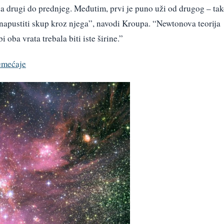
 a drugi do prednjeg. Međutim, prvi je puno uži od drugog – ta
 napustiti skup kroz njega”, navodi Kroupa. “Newtonova teorija
i oba vrata trebala biti iste širine.”
remećaje