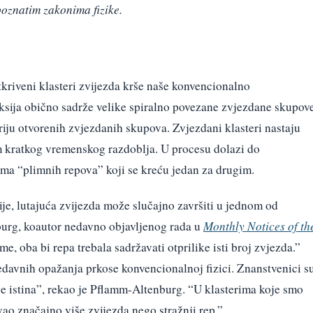
poznatim zakonima fizike.
otkriveni klasteri zvijezda krše naše konvencionalno
aksija obično sadrže velike spiralno povezane zvjezdane skupove
iju otvorenih zvjezdanih skupova. Zvjezdani klasteri nastaju
m kratkog vremenskog razdoblja. U procesu dolazi do
ima “plimnih repova” koji se kreću jedan za drugim.
e, lutajuća zvijezda može slučajno završiti u jednom od
burg, koautor nedavno objavljenog rada u
Monthly Notices of th
e, oba bi repa trebala sadržavati otprilike isti broj zvjezda.”
edavnih opažanja prkose konvencionalnoj fizici. Znanstvenici s
ije istina”, rekao je Pflamm-Altenburg. “U klasterima koje smo
vao značajno više zvijezda nego stražnji rep.”