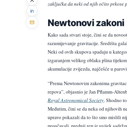
zaključka da neki od njih očito prkose 
Newtonovi zakoni
Kako sada stvari stoje, čini se da novo
razumijevanje gravitacije. Središta gal
Neki od ovih skupova spadaju u kategor
izgaranjem velikog oblaka plina tijeko
akumulacije zvijezda, najčešće u parov
“Prema Newtonovim zakonima gravitacij
repova”, objasnio je Jan Pflamm-Alten
Royal Astronomical Society
. Shodno tom
Međutim, čini se da neka od njihovih n
upravo pokazali da to što smo mislili n
proučavali, prednji rep je uvijek sadrža