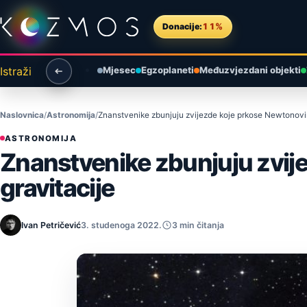
Preskoči na sadržaj
Donacije:
11%
Istraži
Mjesec
Egzoplaneti
Međuzvjezdani objekti
Naslovnica
Astronomija
Znanstvenike zbunjuju zvijezde koje prkose Newtonovi
ASTRONOMIJA
Znanstvenike zbunjuju zvi
gravitacije
Ivan Petričević
3. studenoga 2022.
3 min čitanja