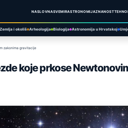
NASLOVNA
SVEMIR
ASTRONOMIJA
ZNANOST
TEHNO
Zemlja i okoliš
Arheologija
Biologija
Astronomija u Hrvatskoj
Umje
m zakonima gravitacije
jezde koje prkose Newtonov