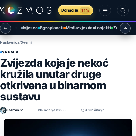
Preskoči na sadržaj
Donacije:
11%
Otvori izbornik
Otvori pretragu
Mjesec
Egzoplaneti
Međuzvjezdani objekti
Zemlja i ok
Naslovnica
Svemir
SVEMIR
Zvijezda koja je nekoć
kružila unutar druge
otkrivena u binarnom
sustavu
Kozmos.hr
28. svibnja 2025.
3 min čitanja