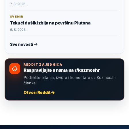
7. 8. 2026.
SVEMIR
Tekući dušik izbija na površinu Plutona
6. 8. 2026.
Sve novosti
REDDIT ZAJEDNICA
Raspravljajte s nama na r/kozmoshr
Podijelite pitanja, izvore i komentare uz Kozmos.hr
članke.
Otvori Reddit