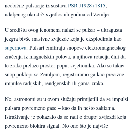
neobične pulsacije iz sustava
PSR J1928+1815
,
udaljenog oko 455 svjetlosnih godina od Zemlje.
U središtu ovog fenomena nalazi se pulsar – ultragusta
jezgra bivše masivne zvijezde koja je eksplodirala kao
supernova
. Pulsari emitiraju snopove elektromagnetskog
zračenja iz magnetskih polova, a njihova rotacija čini da
te zrake prelaze prostor poput svjetionika. Ako se takav
snop poklopi sa Zemljom, registriramo ga kao precizne
impulse radijskih, rendgenskih ili gama-zraka.
No, astronomi su u ovom slučaju primijetili da se impulsi
pulsara povremeno gase – kao da ih nešto zaklanja.
Istraživanje je pokazalo da se radi o drugoj zvijezdi koja
povremeno blokira signal. No ono što je najviše