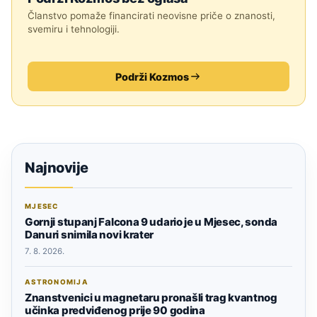
Članstvo pomaže financirati neovisne priče o znanosti,
svemiru i tehnologiji.
Podrži Kozmos
Najnovije
MJESEC
Gornji stupanj Falcona 9 udario je u Mjesec, sonda
Danuri snimila novi krater
7. 8. 2026.
ASTRONOMIJA
Znanstvenici u magnetaru pronašli trag kvantnog
učinka predviđenog prije 90 godina