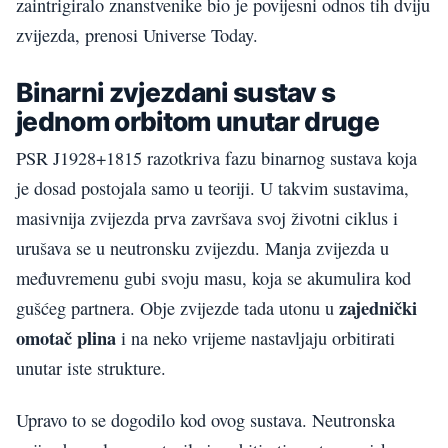
zaintrigiralo znanstvenike bio je povijesni odnos tih dviju
zvijezda, prenosi Universe Today.
Binarni zvjezdani sustav s
jednom orbitom unutar druge
PSR J1928+1815 razotkriva fazu binarnog sustava koja
je dosad postojala samo u teoriji. U takvim sustavima,
masivnija zvijezda prva završava svoj životni ciklus i
urušava se u neutronsku zvijezdu. Manja zvijezda u
međuvremenu gubi svoju masu, koja se akumulira kod
zajednički
gušćeg partnera. Obje zvijezde tada utonu u
omotač plina
i na neko vrijeme nastavljaju orbitirati
unutar iste strukture.
Upravo to se dogodilo kod ovog sustava. Neutronska