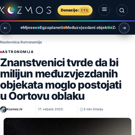
Preskoči na sadržaj
Donacije:
11%
Otvori izbornik
Otvori pretragu
Mjesec
Egzoplaneti
Međuzvjezdani objekti
Zemlja i ok
Naslovnica
Astronomija
ASTRONOMIJA
Znanstvenici tvrde da bi
milijun međuzvjezdanih
objekata moglo postojati
u Oortovu oblaku
Kozmos.hr
17. veljače 2025.
3 min čitanja