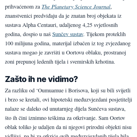
The Planetary Science Journal
prihvaćenom za
,
znanstvenici predviđaju da je znatan broj objekata iz
sustava Alpha Centauri, udaljenog 4,25 svjetlosnih
godina, dospio u naš
Sunčev sustav
. Tijekom proteklih
100 milijuna godina, materijal izbačen iz tog zvjezdanog
sustava mogao je završiti u Oortovu oblaku, prostranoj
zoni prepunoj ledenih tijela i svemirskih krhotina.
Zašto ih ne vidimo?
Za razliku od ‘Oumuamue i Borisova, koji su bili svijetli
i brzo se kretali, ovi hipotetski međuzvjezdani posjetitelji
nalaze se daleko od unutarnjeg dijela Sunčeva sustava,
što ih čini iznimno teškima za otkrivanje. Sam Oortov
oblak toliko je udaljen da ni njegovi prirodni objekti nisu
vidljivi, pa bi za otkriće ovih međuzvjezdanih tijela bila