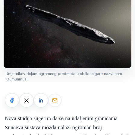
Umjetnikov dojam ogromnog predmeta u obliku cigare nazvanom
'Oumuamua.
Nova studija sugerira da se na udaljenim granicama
Sunčeva sustava možda nalazi ogroman broj