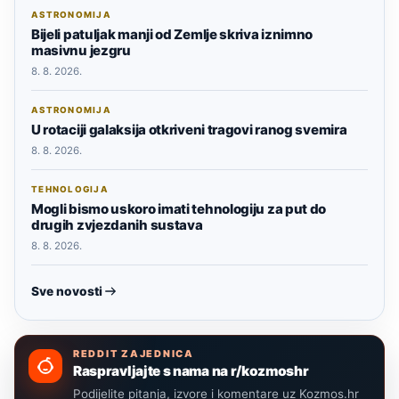
ASTRONOMIJA
Bijeli patuljak manji od Zemlje skriva iznimno
masivnu jezgru
8. 8. 2026.
ASTRONOMIJA
U rotaciji galaksija otkriveni tragovi ranog svemira
8. 8. 2026.
TEHNOLOGIJA
Mogli bismo uskoro imati tehnologiju za put do
drugih zvjezdanih sustava
8. 8. 2026.
Sve novosti
REDDIT ZAJEDNICA
Raspravljajte s nama na r/kozmoshr
Podijelite pitanja, izvore i komentare uz Kozmos.hr