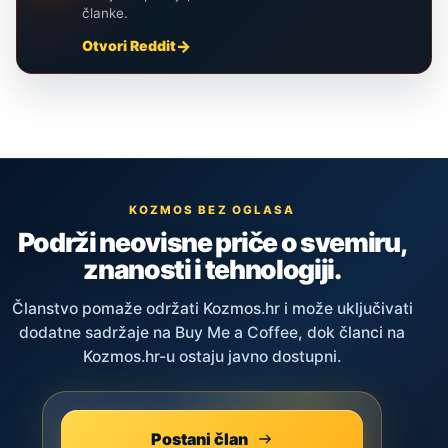
članke.
Otvori Reddit
KOZMOS BEZ OGLASA
Podrži neovisne priče o svemiru,
znanosti i tehnologiji.
Članstvo pomaže održati Kozmos.hr i može uključivati
dodatne sadržaje na Buy Me a Coffee, dok članci na
Kozmos.hr-u ostaju javno dostupni.
Postani član