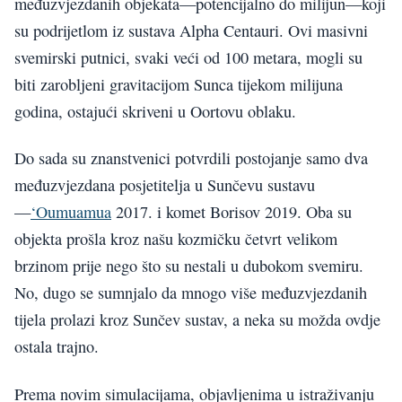
međuzvjezdanih objekata—potencijalno do milijun—koji
su podrijetlom iz sustava Alpha Centauri. Ovi masivni
svemirski putnici, svaki veći od 100 metara, mogli su
biti zarobljeni gravitacijom Sunca tijekom milijuna
godina, ostajući skriveni u Oortovu oblaku.
Do sada su znanstvenici potvrdili postojanje samo dva
međuzvjezdana posjetitelja u Sunčevu sustavu
—
‘Oumuamua
2017. i komet Borisov 2019. Oba su
objekta prošla kroz našu kozmičku četvrt velikom
brzinom prije nego što su nestali u dubokom svemiru.
No, dugo se sumnjalo da mnogo više međuzvjezdanih
tijela prolazi kroz Sunčev sustav, a neka su možda ovdje
ostala trajno.
Prema novim simulacijama, objavljenima u istraživanju