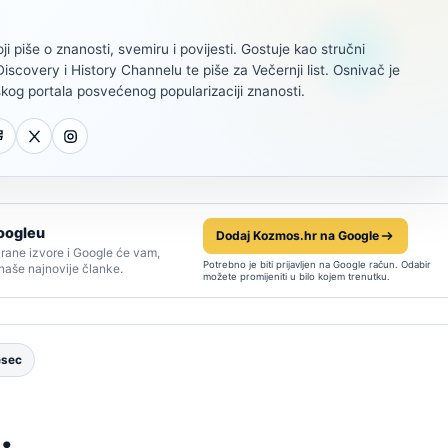
oji piše o znanosti, svemiru i povijesti. Gostuje kao stručni
scovery i History Channelu te piše za Večernji list. Osnivač je
kog portala posvećenog popularizaciji znanosti.
oogleu
Dodaj Kozmos.hr na Google
rane izvore i Google će vam,
Potrebno je biti prijavljen na Google račun. Odabir
 naše najnovije članke.
možete promijeniti u bilo kojem trenutku.
esec