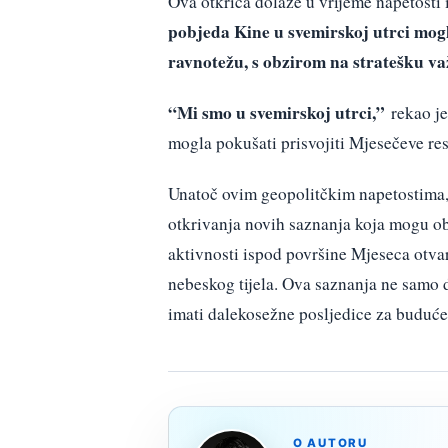
Ova otkrića dolaze u vrijeme napetost
pobjeda Kine u svemirskoj utrci mogl
ravnotežu, s obzirom na stratešku va
“Mi smo u svemirskoj utrci,”
rekao je
mogla pokušati prisvojiti Mjesečeve res
Unatoč ovim geopolitčkim napetostima, z
otkrivanja novih saznanja koja mogu ob
aktivnosti ispod površine Mjeseca otv
nebeskog tijela. Ova saznanja ne samo
imati dalekosežne posljedice za buduće 
O AUTORU