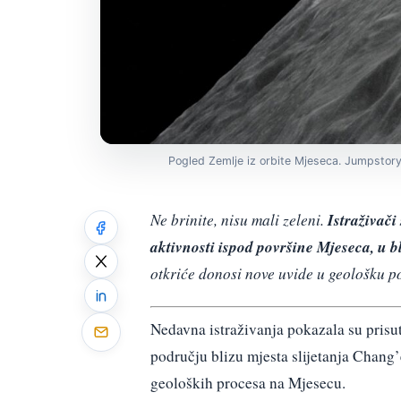
Pogled Zemlje iz orbite Mjeseca. Jumpstory
Istraživač
Ne brinite, nisu mali zeleni.
aktivnosti ispod površine Mjeseca, u b
otkriće donosi nove uvide u geološku p
Nedavna istraživanja pokazala su pris
području blizu mjesta slijetanja Chang
geoloških procesa na Mjesecu.