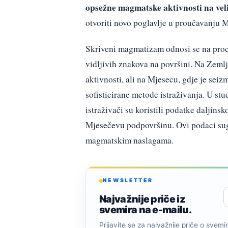
opsežne magmatske aktivnosti na ve
otvoriti novo poglavlje u proučavanju M
Skriveni magmatizam odnosi se na proce
vidljivih znakova na površini. Na Zeml
aktivnosti, ali na Mjesecu, gdje je seiz
sofisticirane metode istraživanja. U stu
istraživači su koristili podatke daljins
Mjesečevu podpovršinu. Ovi podaci suge
magmatskim naslagama.
NEWSLETTER
Najvažnije priče iz
svemira na e-mailu.
Prijavite se za najvažnije priče o svemiru