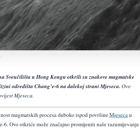
.
i sa Sveučilišta u Hong Kongu otkrili su znakove magmatske
lizini odredišta Chang’e-6 na dalekoj strani Mjeseca.
Ovo
ovijest Mjeseca.
utnost magmatskih procesa duboko ispod površine
Mjeseca
u
’e-6. Ovo otkriće može značajno promijeniti naše razumijevanje