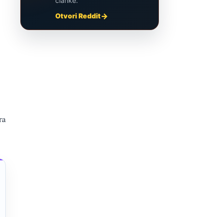
članke.
Otvori Reddit
ra