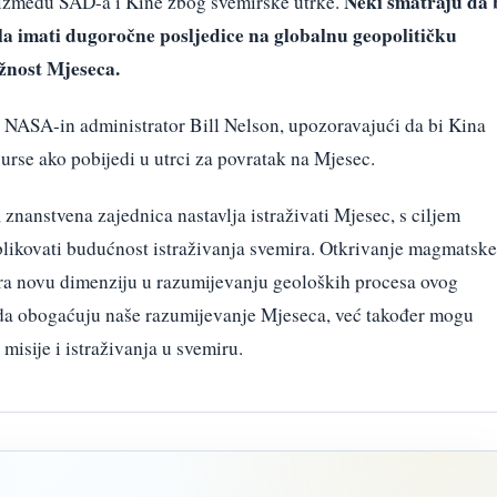
Neki smatraju da 
i između SAD-a i Kine zbog svemirske utrke.
a imati dugoročne posljedice na globalnu geopolitičku
žnost Mjeseca.
 NASA-in administrator Bill Nelson, upozoravajući da bi Kina
urse ako pobijedi u utrci za povratak na Mjesec.
nanstvena zajednica nastavlja istraživati Mjesec, s ciljem
likovati budućnost istraživanja svemira. Otkrivanje magmatske
ara novu dimenziju u razumijevanju geoloških procesa ovog
 da obogaćuju naše razumijevanje Mjeseca, već također mogu
misije i istraživanja u svemiru.