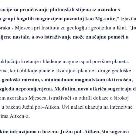
macije za proučavanje plutonskih stijena iz uzoraka s
u grupi bogatih magnezijem poznatoj kao Mg-suite,”
izjavil
Jo
oraka s Mjeseca pri Institutu za geologiju i geofiziku u Kini. “
stijene nastale, a ovo istraživanje može značajno pomoći u
ključuju kretanje i hlađenje magme ispod površine planeta.
ma, koji oblikuje planete stvarajući planine i druge geološke
n geološki mirnim, s minimalnom magmatskom aktivnošću,
izgleda nepromijenjena. Međutim, nova otkrića sugeriraju 
m uzoraka s Mjeseca, istraživači su otkrili dokaze o širokoj
ja u bazenu Južni pol–Aitken. Ovi nalazi ukazuju na intenzivne
ima Aitken-a.
kim intruzijama u bazenu Južni pol–Aitken, što sugerira