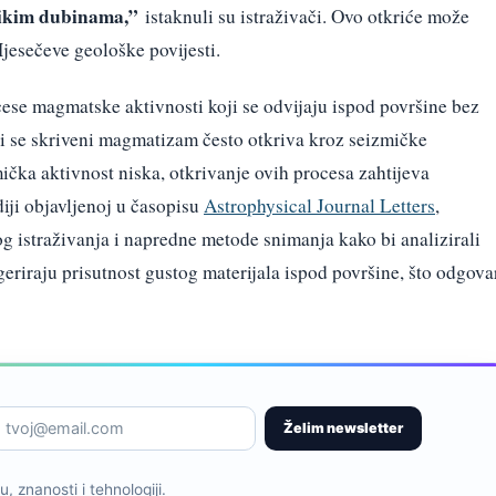
likim dubinama,”
istaknuli su istraživači. Ovo otkriće može
jesečeve geološke povijesti.
se magmatske aktivnosti koji se odvijaju ispod površine bez
ji se skriveni magmatizam često otkriva kroz seizmičke
mička aktivnost niska, otkrivanje ovih procesa zahtijeva
diji objavljenoj u časopisu
Astrophysical Journal Letters
,
kog istraživanja i napredne metode snimanja kako bi analizirali
riraju prisutnost gustog materijala ispod površine, što odgova
Želim newsletter
, znanosti i tehnologiji.