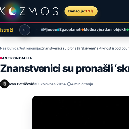
Preskoči na sadržaj
Donacije:
11%
Istraži
Mjesec
Egzoplaneti
Međuzvjezdani objekti
Naslovnica
Astronomija
Znanstvenici su pronašli ‘skrivenu’ aktivnost ispod po
ASTRONOMIJA
Znanstvenici su pronašli ‘s
Ivan Petričević
30. kolovoza 2024.
4 min čitanja