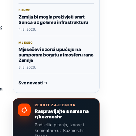
SUNCE
Zemlja bi mogla preživjeti smrt
a
Sunca uz golemu infrastrukturu
š
4. 8. 2026.
MJESEC
Mjesečevi uzorci upućuju na
sumporom bogatu atmosferu rane
Zemlje
3. 8. 2026.
Sve novosti
da
REDDIT ZAJEDNICA
Raspravljajte s nama na
r/kozmoshr
Podijelite pitanja, izvore i
komentare uz Kozmos.hr