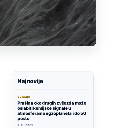
Najnovije
SVEMIR
Prašina oko drugih zvijezda može
oslabiti kemijske signale u
atmosferama egzoplaneta i do 50
posto
4. 8. 2026.