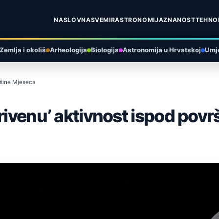
NASLOVNA
SVEMIR
ASTRONOMIJA
ZNANOST
TEHNO
Zemlja i okoliš
Arheologija
Biologija
Astronomija u Hrvatskoj
Umje
vršine Mjeseca
krivenu’ aktivnost ispod pov