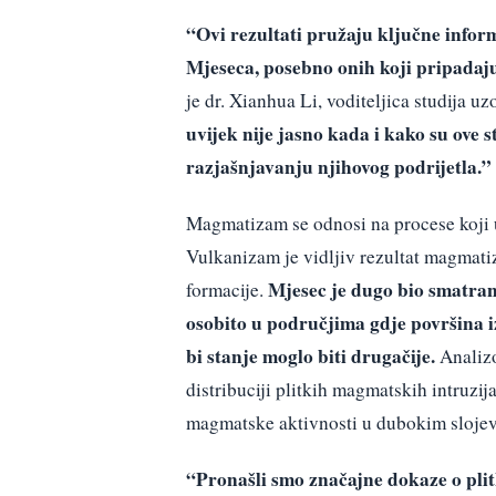
“Ovi rezultati pružaju ključne infor
Mjeseca, posebno onih koji pripadaj
je dr. Xianhua Li, voditeljica studija uz
uvijek nije jasno kada i kako su ove 
razjašnjavanju njihovog podrijetla.”
Magmatizam se odnosi na procese koji u
Vulkanizam je vidljiv rezultat magmatiz
Mjesec je dugo bio smatra
formacije.
osobito u područjima gdje površina 
bi stanje moglo biti drugačije.
Analizo
distribuciji plitkih magmatskih intruzi
magmatske aktivnosti u dubokim slojev
“Pronašli smo značajne dokaze o plit