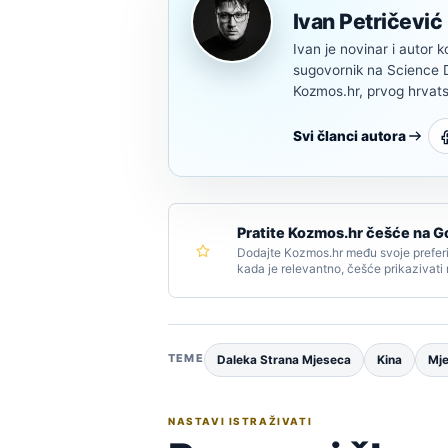
Ivan Petričević
Ivan je novinar i autor k
sugovornik na Science Di
Kozmos.hr, prvog hrvats
Svi članci autora
Pratite Kozmos.hr češće na G
Dodajte Kozmos.hr među svoje preferi
kada je relevantno, češće prikazivati
TEME
Daleka Strana Mjeseca
Kina
Mj
NASTAVI ISTRAŽIVATI