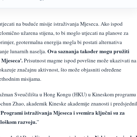
jecati na buduće misije istraživanja Mjeseca. Ako ispod
djelomično užarena stijena, to bi moglo utjecati na planove za
rimjer, geotermalna energija mogla bi postati alternativa
Ova saznanja također mogu pružiti
janje lunarnih naselja.
 Mjeseca’.
Prisutnost magme ispod površine može ukazivati na
pokazuje značajnu aktivnost, što može objasniti određene
ethodnim misijama.
ngažman Sveučilišta u Hong Kongu (HKU) u Kineskom programu
Guochun Zhao, akademik Kineske akademije znanosti i predsjedni
Programi istraživanja Mjeseca i svemira ključni su za
“
ološkom razvoju.
”