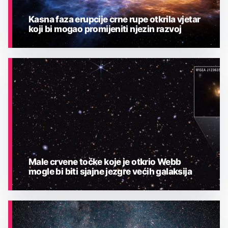
Kasna faza erupcije crne rupe otkrila vjetar
koji bi mogao promijeniti njezin razvoj
ASTRONOMIJA
Male crvene točke koje je otkrio Webb
mogle bi biti sjajne jezgre većih galaksija
ASTRONOMIJA