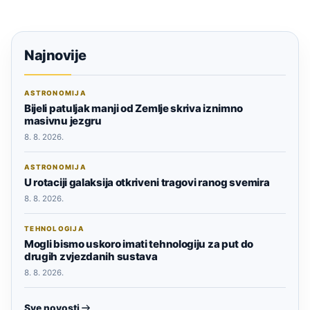
Najnovije
ASTRONOMIJA
Bijeli patuljak manji od Zemlje skriva iznimno
masivnu jezgru
8. 8. 2026.
ASTRONOMIJA
U rotaciji galaksija otkriveni tragovi ranog svemira
8. 8. 2026.
TEHNOLOGIJA
Mogli bismo uskoro imati tehnologiju za put do
drugih zvjezdanih sustava
8. 8. 2026.
Sve novosti