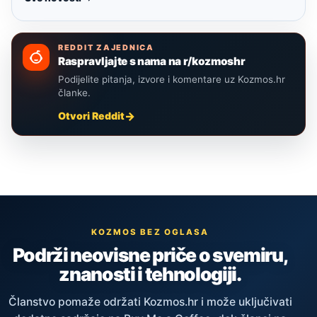
REDDIT ZAJEDNICA
Raspravljajte s nama na r/kozmoshr
Podijelite pitanja, izvore i komentare uz Kozmos.hr
članke.
Otvori Reddit
KOZMOS BEZ OGLASA
Podrži neovisne priče o svemiru,
znanosti i tehnologiji.
Članstvo pomaže održati Kozmos.hr i može uključivati