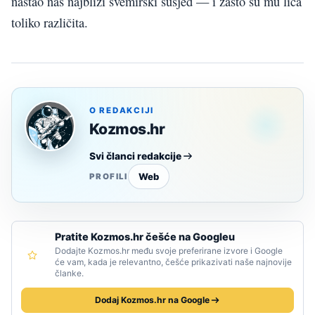
nastao naš najbliži svemirski susjed — i zašto su mu lica
toliko različita.
O REDAKCIJI
Kozmos.hr
Svi članci redakcije
Web
PROFILI
Pratite Kozmos.hr češće na Googleu
Dodajte Kozmos.hr među svoje preferirane izvore i Google
će vam, kada je relevantno, češće prikazivati naše najnovije
članke.
Dodaj Kozmos.hr na Google