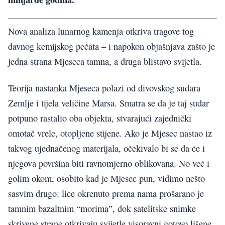
Nova analiza lunarnog kamenja otkriva tragove tog
davnog kemijskog pečata – i napokon objašnjava zašto je
jedna strana Mjeseca tamna, a druga blistavo svijetla.
Teorija nastanka Mjeseca polazi od divovskog sudara
Zemlje i tijela veličine Marsa. Smatra se da je taj sudar
potpuno rastalio oba objekta, stvarajući zajednički
omotač vrele, otopljene stijene. Ako je Mjesec nastao iz
takvog ujednačenog materijala, očekivalo bi se da će i
njegova površina biti ravnomjerno oblikovana. No već i
golim okom, osobito kad je Mjesec pun, vidimo nešto
sasvim drugo: lice okrenuto prema nama prošarano je
tamnim bazaltnim “morima”, dok satelitske snimke
skrivene strane otkrivaju svijetle visoravni gotovo lišene