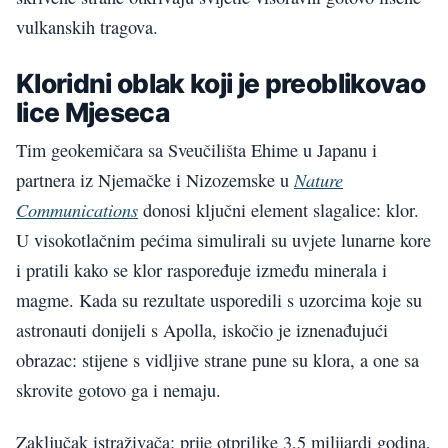
vulkanskih tragova.
Kloridni oblak koji je preoblikovao
lice Mjeseca
Tim geokemičara sa Sveučilišta Ehime u Japanu i
Nature
partnera iz Njemačke i Nizozemske u
Communications
donosi ključni element slagalice: klor.
U visokotlačnim pećima simulirali su uvjete lunarne kore
i pratili kako se klor raspoređuje između minerala i
magme. Kada su rezultate usporedili s uzorcima koje su
astronauti donijeli s Apolla, iskočio je iznenađujući
obrazac: stijene s vidljive strane pune su klora, a one sa
skrovite gotovo ga i nemaju.
Zaključak istraživača: prije otprilike 3,5 milijardi godina,