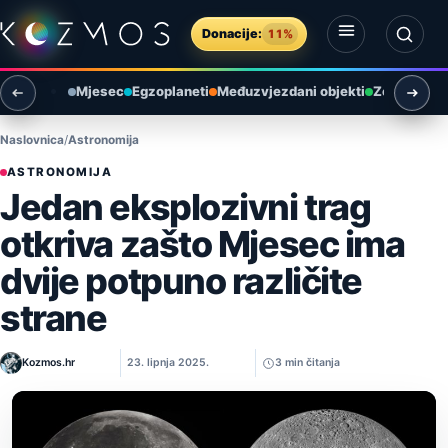
Preskoči na sadržaj
Donacije:
11%
Otvori izbornik
Otvori pretragu
Mjesec
Egzoplaneti
Međuzvjezdani objekti
Zemlja i ok
Naslovnica
Astronomija
ASTRONOMIJA
Jedan eksplozivni trag
otkriva zašto Mjesec ima
dvije potpuno različite
strane
Kozmos.hr
23. lipnja 2025.
3 min čitanja