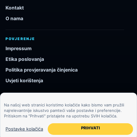
Kontakt
O nama
POVJERENJE
Impressum
Etika poslovanja
Politika provjeravanja činjenica
Uvjeti korištenja
Na našoj web stranici koristimo kolačiće kako bismo vam pružili
© 2026 Kozmos.hr. Sva prava pridržana.
najrelevantnije iskustvo pamteći vaše postavke i preferencije.
Pritiskom na "Prihvati" pristajete na upotrebu SVIH kolačića.
Svemir, znanost, tehnologija i velike ideje za znatiželjne
čitatelje.
PRIHVATI
Postavke kolačića