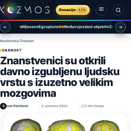
Preskoči na sadržaj
Donacije:
11%
Otvori izbornik
Otvori pretragu
Mjesec
Egzoplaneti
Međuzvjezdani objekti
Zemlja i ok
Naslovnica
Znanost
ZNANOST
Znanstvenici su otkrili
davno izgubljenu ljudsku
vrstu s izuzetno velikim
mozgovima
Ivan Petričević
2. prosinca 2024.
3 min čitanja