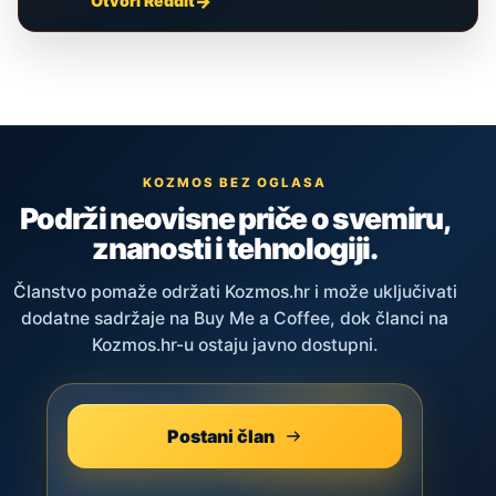
Otvori Reddit
KOZMOS BEZ OGLASA
Podrži neovisne priče o svemiru,
znanosti i tehnologiji.
Članstvo pomaže održati Kozmos.hr i može uključivati
dodatne sadržaje na Buy Me a Coffee, dok članci na
Kozmos.hr-u ostaju javno dostupni.
Postani član