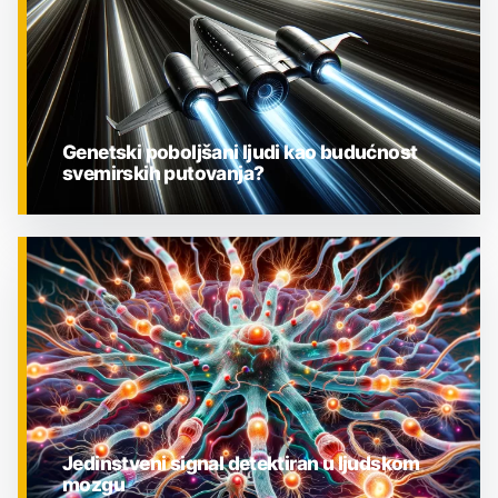
Genetski poboljšani ljudi kao budućnost
svemirskih putovanja?
ZNANOST
Jedinstveni signal detektiran u ljudskom
mozgu