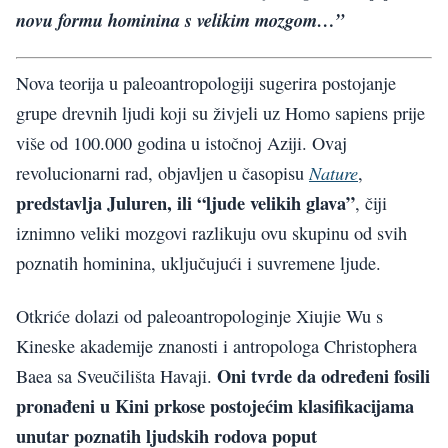
novu formu hominina s velikim mozgom…”
Nova teorija u paleoantropologiji sugerira postojanje
grupe drevnih ljudi koji su živjeli uz Homo sapiens prije
više od 100.000 godina u istočnoj Aziji. Ovaj
Nature
revolucionarni rad, objavljen u časopisu
,
predstavlja Juluren, ili “ljude velikih glava”
, čiji
iznimno veliki mozgovi razlikuju ovu skupinu od svih
poznatih hominina, uključujući i suvremene ljude.
Otkriće dolazi od paleoantropologinje Xiujie Wu s
Kineske akademije znanosti i antropologa Christophera
Oni tvrde da određeni fosili
Baea sa Sveučilišta Havaji.
pronađeni u Kini prkose postojećim klasifikacijama
unutar poznatih ljudskih rodova poput