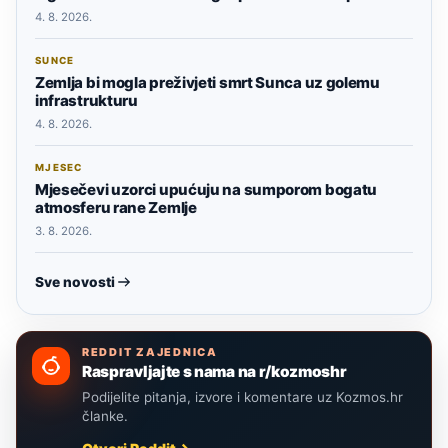
4. 8. 2026.
SUNCE
Zemlja bi mogla preživjeti smrt Sunca uz golemu
infrastrukturu
4. 8. 2026.
MJESEC
Mjesečevi uzorci upućuju na sumporom bogatu
atmosferu rane Zemlje
3. 8. 2026.
Sve novosti
REDDIT ZAJEDNICA
Raspravljajte s nama na r/kozmoshr
Podijelite pitanja, izvore i komentare uz Kozmos.hr
članke.