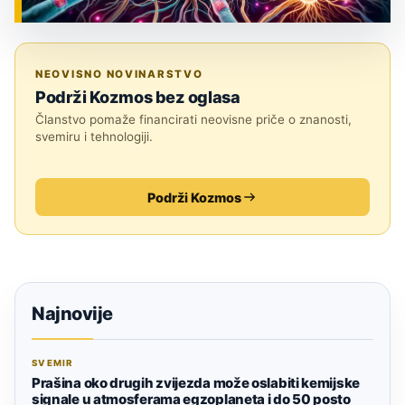
ZNANOST
NEOVISNO NOVINARSTVO
Podrži Kozmos bez oglasa
Članstvo pomaže financirati neovisne priče o znanosti,
svemiru i tehnologiji.
Podrži Kozmos
Najnovije
SVEMIR
Prašina oko drugih zvijezda može oslabiti kemijske
signale u atmosferama egzoplaneta i do 50 posto