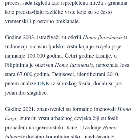
proces, sada izgleda kao isprepletena mreža s granama
koje predstavljaju različite vrste koje su se često
vremenski i prostorno preklapale.
Homo floresiensis
Godine 2003. istraživači su otkrili
u
Indoneziji, sićušnu ljudsku vrstu koja je živjela prije
najmanje 100.000 godina. Četiri godine kasnije, u
Homo luzonensis
Filipinima je otkriven
, nepoznata loza
stara 67.000 godina. Denisovci, identificirani 2010.
putem analize
DNK
iz sibirskog fosila, dodali su još
jedan dio slagalice.
Homo
Godine 2021. znanstvenici su formalno imenovali
longi
, izumrlu vrstu arhaičnog čovjeka čiji su fosili
Homo
pronađeni na sjeveroistoku Kine. Uvođenje
juluensis
dodatno komplicira sliku, naglašavajući