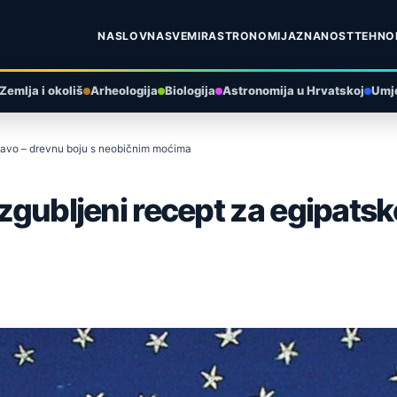
NASLOVNA
SVEMIR
ASTRONOMIJA
ZNANOST
TEHNO
Zemlja i okoliš
Arheologija
Biologija
Astronomija u Hrvatskoj
Umje
 plavo – drevnu boju s neobičnim moćima
izgubljeni recept za egipatsk