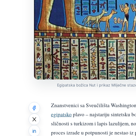
Egipatska božica Nut i prikaz Mliječne staz
Znanstvenici sa Sveučilišta Washington
egipatsko
plavo – najstariju sintetsku b
sličnosti s turkizom i lapis lazulijem, 
proces izrade u potpunosti je nestao iz 