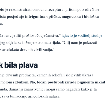
io je rekonstruirati osnovnu recepturu, pritom potvrdivši ne
posjeduje intrigantna optička, magnetska i biološka
oista
a.
e rasvijetliti prošlost čovječanstva,”
izjavio je voditelj studije
njeg odjela za inženjerstvo materijala. “Cilj nam je pokazati
 artefakata drevnih civilizacija.”
k bila plava
nje drvenih predmeta, kamenih reljefa i slojevitih ukrasa
No, točan postupak izrade pigmenta nika
h smolom i žbukom.
mida, današnji znanstvenici mogu samo nagađati kako je ta
težava tumačenje arheoloških nalaza.