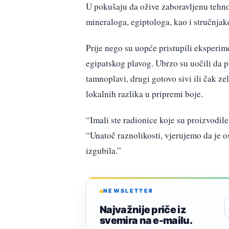
U pokušaju da ožive zaboravljenu tehnol
mineraloga, egiptologa, kao i stručnjak
Prije nego su uopće pristupili eksperime
egipatskog plavog. Ubrzo su uočili da p
tamnoplavi, drugi gotovo sivi ili čak zel
lokalnih razlika u pripremi boje.
“Imali ste radionice koje su proizvodil
“Unatoč raznolikosti, vjerujemo da je 
izgubila.”
NEWSLETTER
Najvažnije priče iz
svemira na e-mailu.