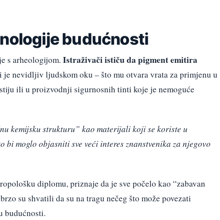
hnologije budućnosti
Istraživači ističu da pigment emitira
je s arheologijom.
i je nevidljiv ljudskom oku – što mu otvara vrata za primjenu u
stiju ili u proizvodnji sigurnosnih tinti koje je nemoguće
čnu kemijsku strukturu” kao materijali koji se koriste u
 bi moglo objasniti sve veći interes znanstvenika za njegovo
tropološku diplomu, priznaje da je sve počelo kao “zabavan
ubrzo su shvatili da su na tragu nečeg što može povezati
ku budućnosti.