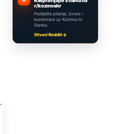
Raspravljajte s nama na
r/kozmoshr
Podijelite pitanja, izvore i
komentare uz Kozmos.hr
članke.
Otvori Reddit