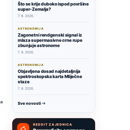
Što se krije duboko ispod površine
super-Zemalja?
7. 8. 2026.
ASTRONOMIJA
Zagonetni rendgenski signal iz
mlaza supermasivne crne rupe
zbunjuje astronome
7. 8. 2026.
ASTRONOMIJA
Objavljena dosad najdetaljnija
spektroskopska karta Mliječne
staze
7. 8. 2026.
da
Sve novosti
REDDIT ZAJEDNICA