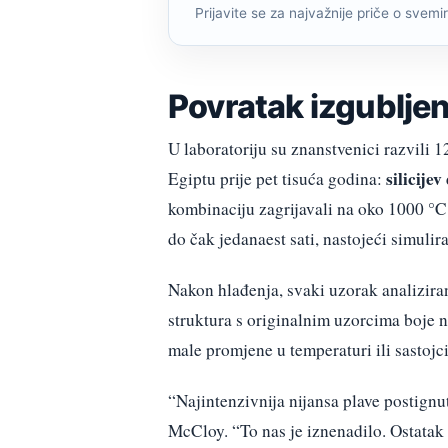
Prijavite se za najvažnije priče o svemiru
Povratak izgublje
U laboratoriju su znanstvenici razvili 
silicije
Egiptu prije pet tisuća godina:
kombinaciju zagrijavali na oko 1000 °C
do čak jedanaest sati, nastojeći simulir
Nakon hlađenja, svaki uzorak analizira
struktura s originalnim uzorcima boje 
male promjene u temperaturi ili sastojci
“Najintenzivnija nijansa plave postignu
McCloy. “To nas je iznenadilo. Ostatak s