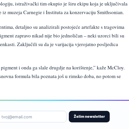
ogiju, istraživački tim okupio je širu ekipu koja je uključivala
e iz muzeja Carnegie i Instituta za konzervaciju Smithsonian.
ntima, detaljno su analizirali postojeće artefakte s tragovima
igment zapravo nikad nije bio jednoličan – neki uzorci bili su
enkasti. Zaključili su da je varijacija vjerojatno posljedica
e pigment i onda ga slale drugdje na korištenje,” kaže McCloy.
osnovna formula bila poznata još u rimsko doba, no potom se
Želim newsletter