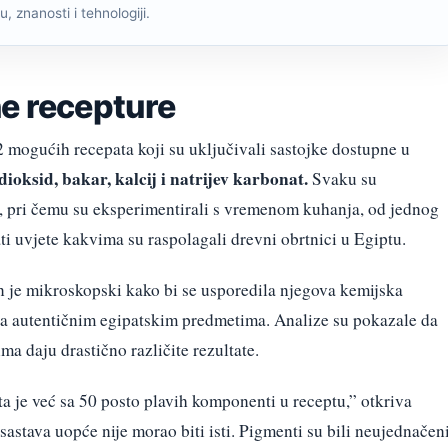
, znanosti i tehnologiji.
ne recepture
12 mogućih recepata koji su uključivali sastojke dostupne u
v dioksid, bakar, kalcij i natrijev karbonat.
Svaku su
, pri čemu su eksperimentirali s vremenom kuhanja, od jednog
ati uvjete kakvima su raspolagali drevni obrtnici u Egiptu.
n je mikroskopski kako bi se usporedila njegova kemijska
na autentičnim egipatskim predmetima. Analize su pokazale da
ma daju drastično različite rezultate.
ta je već sa 50 posto plavih komponenti u receptu,” otkriva
astava uopće nije morao biti isti. Pigmenti su bili neujednačeni