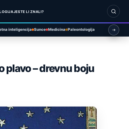
Otvori pr
LOGIJA
JESTE LI ZNALI?
tna inteligencija
Sunce
Medicina
Paleontologija
o plavo – drevnu boju