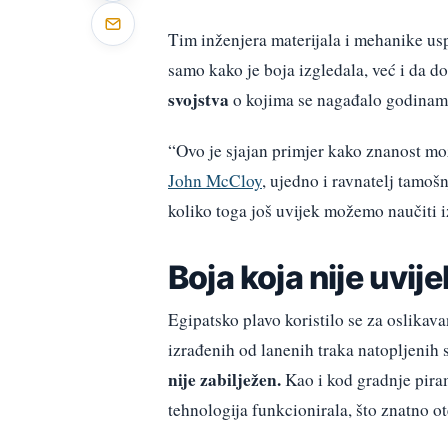
Tim inženjera materijala i mehanike usp
samo kako je boja izgledala, već i da d
svojstva
o kojima se nagađalo godinam
“Ovo je sjajan primjer kako znanost mož
John McCloy
, ujedno i ravnatelj tamoš
koliko toga još uvijek možemo naučiti iz
Boja koja nije uvije
Egipatsko plavo koristilo se za oslikava
izrađenih od lanenih traka natopljeni
nije zabilježen.
Kao i kod gradnje pira
tehnologija funkcionirala, što znatno o