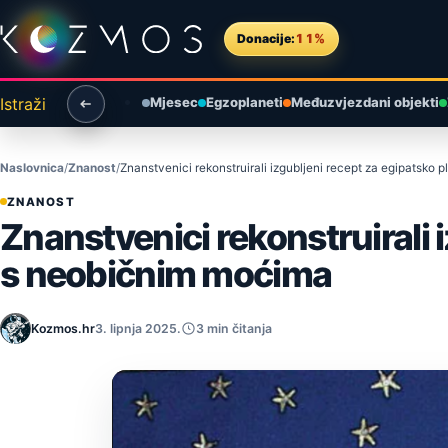
Preskoči na sadržaj
Donacije:
11%
Istraži
Mjesec
Egzoplaneti
Međuzvjezdani objekti
Naslovnica
Znanost
Znanstvenici rekonstruirali izgubljeni recept za egipatsko
ZNANOST
Znanstvenici rekonstruirali 
s neobičnim moćima
Kozmos.hr
3. lipnja 2025.
3 min čitanja