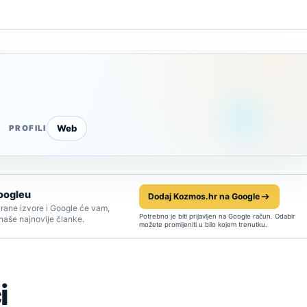
Web
PROFILI
oogleu
Dodaj Kozmos.hr na Google
rane izvore i Google će vam,
Potrebno je biti prijavljen na Google račun. Odabir
 naše najnovije članke.
možete promijeniti u bilo kojem trenutku.
i