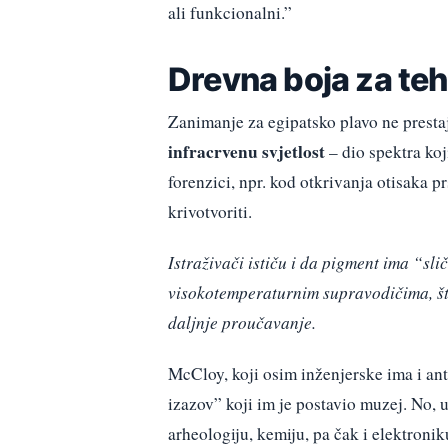
ali funkcionalni.”
Drevna boja za te
Zanimanje za egipatsko plavo ne presta
infracrvenu svjetlost
– dio spektra koj
forenzici, npr. kod otkrivanja otisaka pr
krivotvoriti.
Istraživači ističu i da pigment ima “sli
visokotemperaturnim supravodičima, što
daljnje proučavanje.
McCloy, koji osim inženjerske ima i an
izazov” koji im je postavio muzej. No, 
arheologiju, kemiju, pa čak i elektroni