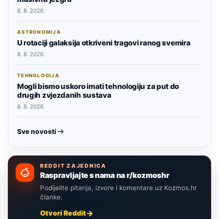
8. 8. 2026.
ASTRONOMIJA
U rotaciji galaksija otkriveni tragovi ranog svemira
8. 8. 2026.
TEHNOLOGIJA
Mogli bismo uskoro imati tehnologiju za put do
drugih zvjezdanih sustava
8. 8. 2026.
Sve novosti
REDDIT ZAJEDNICA
Raspravljajte s nama na r/kozmoshr
Podijelite pitanja, izvore i komentare uz Kozmos.hr
članke.
Otvori Reddit