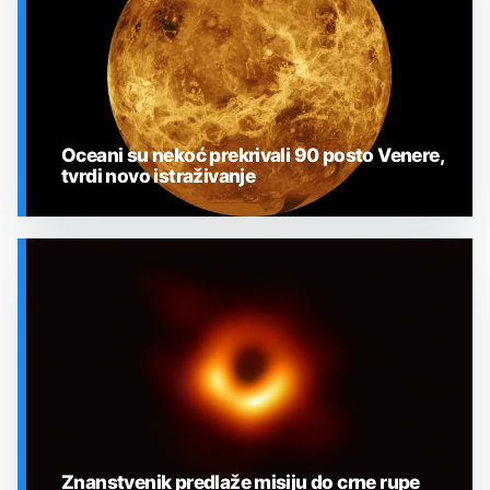
Oceani su nekoć prekrivali 90 posto Venere,
tvrdi novo istraživanje
SVEMIR
Znanstvenik predlaže misiju do crne rupe