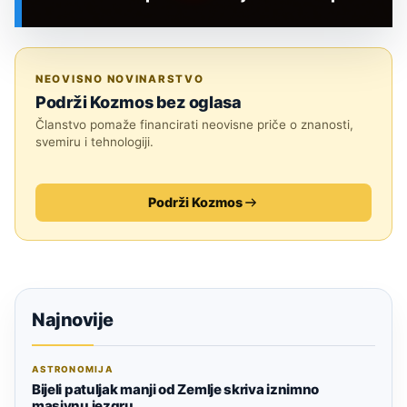
SVEMIR
NEOVISNO NOVINARSTVO
Podrži Kozmos bez oglasa
Članstvo pomaže financirati neovisne priče o znanosti,
svemiru i tehnologiji.
Podrži Kozmos
Najnovije
ASTRONOMIJA
Bijeli patuljak manji od Zemlje skriva iznimno
masivnu jezgru