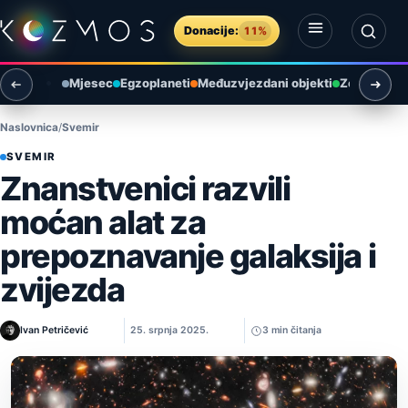
Preskoči na sadržaj
Donacije:
11%
Otvori izbornik
Otvori pretragu
Mjesec
Egzoplaneti
Međuzvjezdani objekti
Zemlja i ok
Naslovnica
Svemir
SVEMIR
Znanstvenici razvili
moćan alat za
prepoznavanje galaksija i
zvijezda
Ivan Petričević
25. srpnja 2025.
3 min čitanja