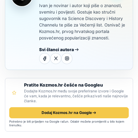
Ivan je novinar i autor koji piše o znanosti,
svemiru i povijesti. Gostuje kao stručni
sugovornik na Science Discovery i History
Channelu te piše za Večernji list. Osnivač je
Kozmos.hr, prvog hrvatskog portala
posvećenog popularizaciji znanosti.
Svi članci autora
Pratite Kozmos.hr češće na Googleu
Dodajte Kozmos.hr među svoje preferirane izvore i Google
će vam, kada je relevantno, češće prikazivati naše najnovije
članke.
Dodaj Kozmos.hr na Google
Potrebno je biti prijavljen na Google račun. Odabir možete promijeniti u bilo kojem
trenutku.