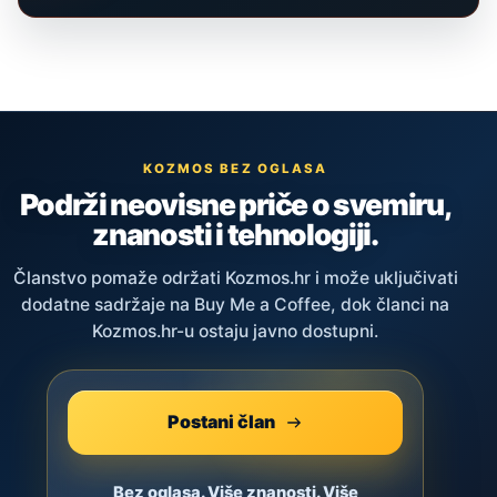
KOZMOS BEZ OGLASA
Podrži neovisne priče o svemiru,
znanosti i tehnologiji.
Članstvo pomaže održati Kozmos.hr i može uključivati
dodatne sadržaje na Buy Me a Coffee, dok članci na
Kozmos.hr-u ostaju javno dostupni.
Postani član
Bez oglasa. Više znanosti. Više