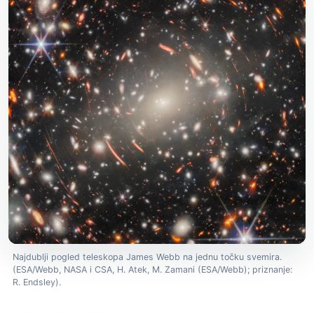
Najdublji pogled teleskopa James Webb na jednu točku svemira.
(ESA/Webb, NASA i CSA, H. Atek, M. Zamani (ESA/Webb); priznanje:
R. Endsley).