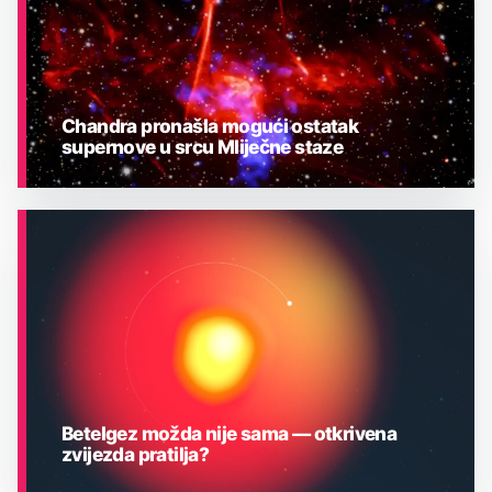
Chandra pronašla mogući ostatak
supernove u srcu Mliječne staze
ASTRONOMIJA
Betelgez možda nije sama — otkrivena
zvijezda pratilja?