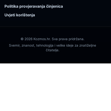
Politika provjeravanja činjenica
Uvjeti korištenja
© 2026 Kozmos.hr. Sva prava pridržana.
Svemir, znanost, tehnologija i velike ideje za znatiželjne
čitatelje.