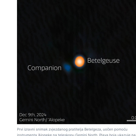
Prvi izravni snimak zvjezdanog pratitelja Betelgeza, uočen pomoću
instrumenta ‘Alopeke na teleskopu Gemini North. Plava boja ukazuje na