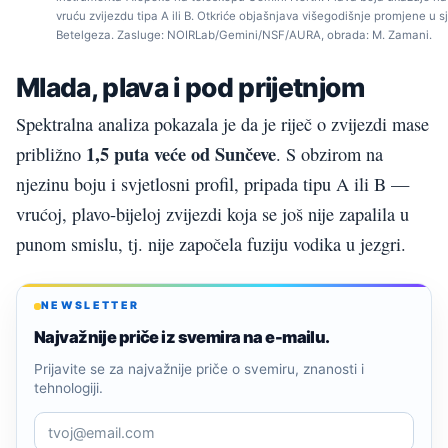
vruću zvijezdu tipa A ili B. Otkriće objašnjava višegodišnje promjene u s
Betelgeza. Zasluge: NOIRLab/Gemini/NSF/AURA, obrada: M. Zamani.
Mlada, plava i pod prijetnjom
Spektralna analiza pokazala je da je riječ o zvijezdi mase
1,5 puta veće od Sunčeve
približno
. S obzirom na
njezinu boju i svjetlosni profil, pripada tipu A ili B —
vrućoj, plavo-bijeloj zvijezdi koja se još nije zapalila u
punom smislu, tj. nije započela fuziju vodika u jezgri.
NEWSLETTER
Najvažnije priče iz svemira na e-mailu.
Prijavite se za najvažnije priče o svemiru, znanosti i
tehnologiji.