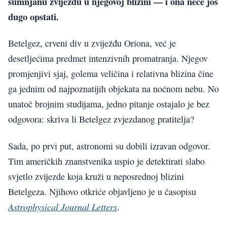
sumnjanu zvijezdu u njegovoj blizini — i ona neće još
dugo opstati.
Betelgez, crveni div u zviježđu Oriona, već je
desetljećima predmet intenzivnih promatranja. Njegov
promjenjivi sjaj, golema veličina i relativna blizina čine
ga jednim od najpoznatijih objekata na noćnom nebu. No
unatoč brojnim studijama, jedno pitanje ostajalo je bez
odgovora: skriva li Betelgez zvjezdanog pratitelja?
Sada, po prvi put, astronomi su dobili izravan odgovor.
Tim američkih znanstvenika uspio je detektirati slabo
svjetlo zvijezde koja kruži u neposrednoj blizini
Betelgeza. Njihovo otkriće objavljeno je u časopisu
Astrophysical Journal Letters
.