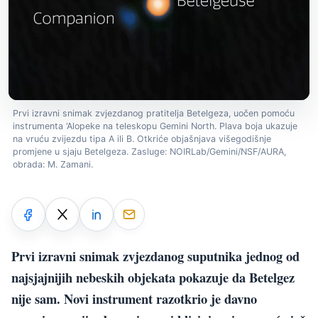
Prvi izravni snimak zvjezdanog pratitelja Betelgeza, uočen pomoću
instrumenta ‘Alopeke na teleskopu Gemini North. Plava boja ukazuje
na vruću zvijezdu tipa A ili B. Otkriće objašnjava višegodišnje
promjene u sjaju Betelgeza. Zasluge: NOIRLab/Gemini/NSF/AURA,
obrada: M. Zamani.
Prvi izravni snimak zvjezdanog suputnika jednog od
najsjajnijih nebeskih objekata pokazuje da Betelgez
nije sam. Novi instrument razotkrio je davno