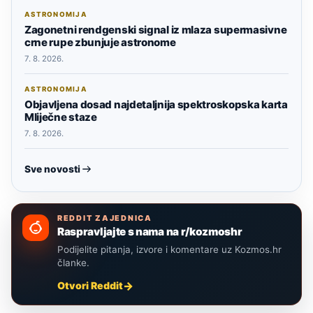
ASTRONOMIJA
Zagonetni rendgenski signal iz mlaza supermasivne
crne rupe zbunjuje astronome
7. 8. 2026.
ASTRONOMIJA
Objavljena dosad najdetaljnija spektroskopska karta
Mliječne staze
7. 8. 2026.
Sve novosti
REDDIT ZAJEDNICA
Raspravljajte s nama na r/kozmoshr
Podijelite pitanja, izvore i komentare uz Kozmos.hr
članke.
Otvori Reddit