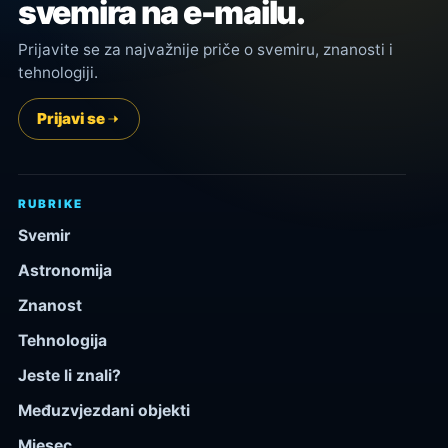
svemira na e-mailu.
Prijavite se za najvažnije priče o svemiru, znanosti i
tehnologiji.
Prijavi se
RUBRIKE
Svemir
Astronomija
Znanost
Tehnologija
Jeste li znali?
Međuzvjezdani objekti
Mjesec