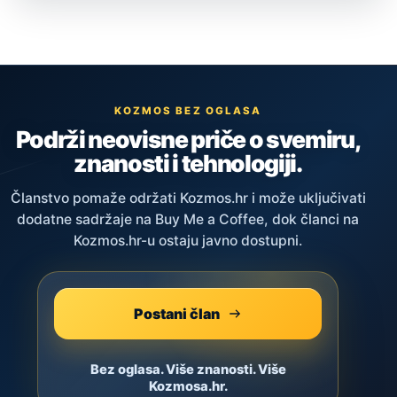
KOZMOS BEZ OGLASA
Podrži neovisne priče o svemiru,
znanosti i tehnologiji.
Članstvo pomaže održati Kozmos.hr i može uključivati
dodatne sadržaje na Buy Me a Coffee, dok članci na
Kozmos.hr-u ostaju javno dostupni.
Postani član
Bez oglasa. Više znanosti. Više
Kozmosa.hr.