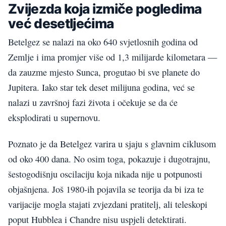
Zvijezda koja izmiče pogledima
već desetljećima
Betelgez se nalazi na oko 640 svjetlosnih godina od
Zemlje i ima promjer više od 1,3 milijarde kilometara —
da zauzme mjesto Sunca, progutao bi sve planete do
Jupitera. Iako star tek deset milijuna godina, već se
nalazi u završnoj fazi života i očekuje se da će
eksplodirati u supernovu.
Poznato je da Betelgez varira u sjaju s glavnim ciklusom
od oko 400 dana. No osim toga, pokazuje i dugotrajnu,
šestogodišnju oscilaciju koja nikada nije u potpunosti
objašnjena. Još 1980-ih pojavila se teorija da bi iza te
varijacije mogla stajati zvjezdani pratitelj, ali teleskopi
poput Hubblea i Chandre nisu uspjeli detektirati.