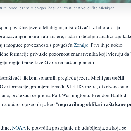
ture ispod jezera Michigan. Zasluge: Youtube/Sveučilište Michigan.
pod površine jezera Michigan, a istraživači iz laboratorija
roučavanjem mora i atmosfere, sada ih detaljno analiziraju kak
čaj i moguće povezanosti s poviješću
Zemlje
. Prvi ih je uočio
ične formacije privukle pozornost znanstvenika koji vjeruju da 
iju regije i rane faze života na našem planetu.
uočili
 istraživači tijekom sonarnih pregleda jezera Michigan
 Ove formacije, promjera između 91 i 183 metra, otkrivene su o
gana, protežući se prema Port Washingtonu. Brendon Baillod,
nepravilnog oblika i raštrkane p
ma uočio, opisao ih je kao “
odine,
NOAA
je potvrdila postojanje tih udubljenja, za koja se