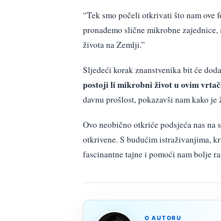
“Tek smo počeli otkrivati što nam ove f
pronađemo slične mikrobne zajednice, 
života na Zemlji.”
Sljedeći korak znanstvenika bit će doda
postoji li mikrobni život u ovim vrta
davnu prošlost, pokazavši nam kako je ž
Ovo neobično otkriće podsjeća nas na sk
otkrivene. S budućim istraživanjima, kr
fascinantne tajne i pomoći nam bolje ra
O AUTORU