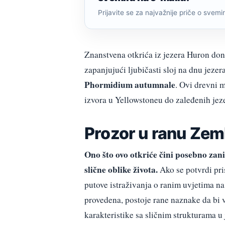
Prijavite se za najvažnije priče o svemiru
Znanstvena otkrića iz jezera Huron don
zapanjujući ljubičasti sloj na dnu jezera
Phormidium autumnale
. Ovi drevni 
izvora u Yellowstoneu do zaleđenih jeze
Prozor u ranu Zeml
Ono što ovo otkriće čini posebno zan
slične oblike života.
Ako se potvrdi pri
putove istraživanja o ranim uvjetima na Z
provedena, postoje rane naznake da bi v
karakteristike sa sličnim strukturama u