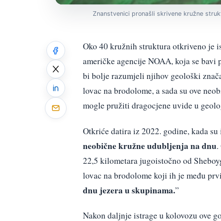
Znanstvenici pronašli skrivene kružne struk
Oko 40 kružnih struktura otkriveno je is
američke agencije NOAA, koja se bavi p
bi bolje razumjeli njihov geološki zna
lovac na brodolome, a sada su ove neob
mogle pružiti dragocjene uvide u geolog
Otkriće datira iz 2022. godine, kada su
neobične kružne udubljenja na dnu
.
22,5 kilometara jugoistočno od Sheboy
lovac na brodolome koji ih je među prvi
dnu jezera u skupinama.
”
Nakon daljnje istrage u kolovozu ove g