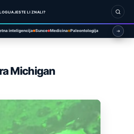
Otvori pr
LOGIJA
JESTE LI ZNALI?
tna inteligencija
Sunce
Medicina
Paleontologija
era Michigan