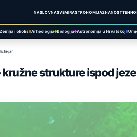
NASLOVNA
SVEMIR
ASTRONOMIJA
ZNANOST
TEHNO
Zemlja i okoliš
Arheologija
Biologija
Astronomija u Hrvatskoj
Umje
 Michigan
e kružne strukture ispod jez