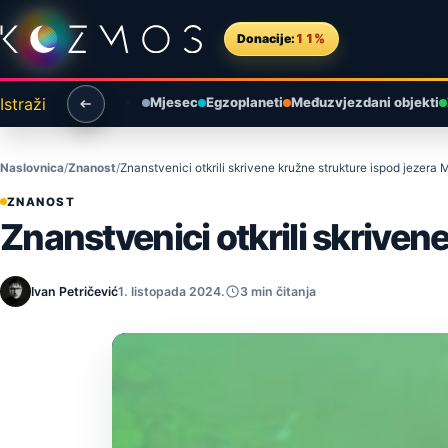
Preskoči na sadržaj
Donacije:
11%
Istraži
Mjesec
Egzoplaneti
Međuzvjezdani objekti
Naslovnica
Znanost
Znanstvenici otkrili skrivene kružne strukture ispod jezera
ZNANOST
Znanstvenici otkrili skriven
Ivan Petričević
1. listopada 2024.
3 min čitanja