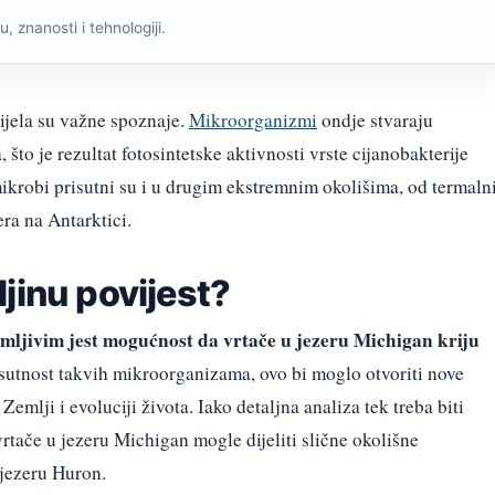
, znanosti i tehnologiji.
ijela su važne spoznaje.
Mikroorganizmi
ondje stvaraju
, što je rezultat fotosintetske aktivnosti vrste cijanobakterije
mikrobi prisutni su i u drugim ekstremnim okolišima, od termaln
ra na Antarktici.
jinu povijest?
imljivim jest mogućnost da vrtače u jezeru Michigan kriju
sutnost takvih mikroorganizama, ovo bi moglo otvoriti nove
emlji i evoluciji života. Iako detaljna analiza tek treba biti
rtače u jezeru Michigan mogle dijeliti slične okolišne
 jezeru Huron.