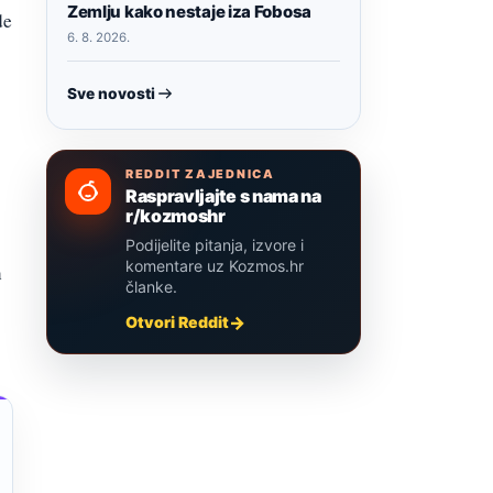
Zemlju kako nestaje iza Fobosa
de
6. 8. 2026.
Sve novosti
REDDIT ZAJEDNICA
Raspravljajte s nama na
r/kozmoshr
Podijelite pitanja, izvore i
komentare uz Kozmos.hr
n
članke.
Otvori Reddit