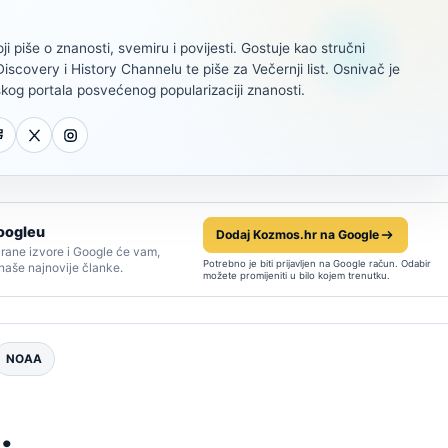
oji piše o znanosti, svemiru i povijesti. Gostuje kao stručni
scovery i History Channelu te piše za Večernji list. Osnivač je
kog portala posvećenog popularizaciji znanosti.
oogleu
Dodaj Kozmos.hr na Google
rane izvore i Google će vam,
Potrebno je biti prijavljen na Google račun. Odabir
 naše najnovije članke.
možete promijeniti u bilo kojem trenutku.
NOAA