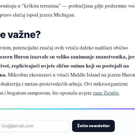
o formiraju u “krškim terenima” — područjima gdje podzemne vo
upravo slučaj ispod jezera Michigan.
če važne?
avnim, potencijalni značaj ovih vrtača daleko nadilazi obično
jezeru Huron izazvale su veliko zanimanje znanstvenika, jer
vot, replicirajući uvjete slične onima koji su postojali na
ina.
Mikrobni ekosustavi u vrtači Middle Island na jezeru Huro
nobakterija i metan-proizvodećih arheja. Ovi mikroorganizmi
om i bogatom sumporom, što oponaša uvjete
rane Zemlje
.
Želim newsletter