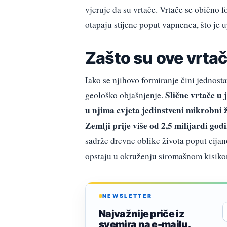
vjeruje da su vrtače. Vrtače se običn
otapaju stijene poput vapnenca, što je 
Zašto su ove vrta
Iako se njihovo formiranje čini jednost
Slične vrtače u 
geološko objašnjenje.
u njima cvjeta jedinstveni mikrobni ži
Zemlji prije više od 2,5 milijardi god
sadrže drevne oblike života poput cija
opstaju u okruženju siromašnom kisik
NEWSLETTER
Najvažnije priče iz
svemira na e-mailu.