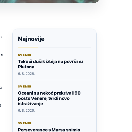
o
Najnovije
bi
SVEMIR
Tekući dušik izbija na površinu
Plutona
6. 8. 2026.
ko
SVEMIR
Oceani su nekoć prekrivali 90
posto Venere, tvrdi novo
istraživanje
o
6. 8. 2026.
SVEMIR
Perseverance s Marsa snimio