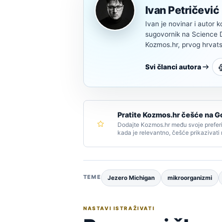
Ivan Petričević
Ivan je novinar i autor k
sugovornik na Science Di
Kozmos.hr, prvog hrvats
Svi članci autora
Pratite Kozmos.hr češće na G
Dodajte Kozmos.hr među svoje preferi
kada je relevantno, češće prikazivati
TEME
Jezero Michigan
mikroorganizmi
NASTAVI ISTRAŽIVATI