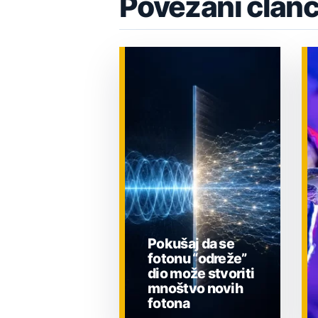
Povezani članc
Pokušaj da se
fotonu “odreže”
dio može stvoriti
mnoštvo novih
fotona