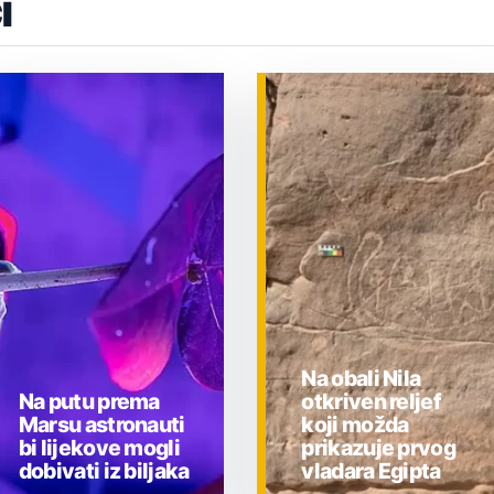
i
Na obali Nila
Na putu prema
otkriven reljef
Marsu astronauti
koji možda
bi lijekove mogli
prikazuje prvog
dobivati iz biljaka
vladara Egipta