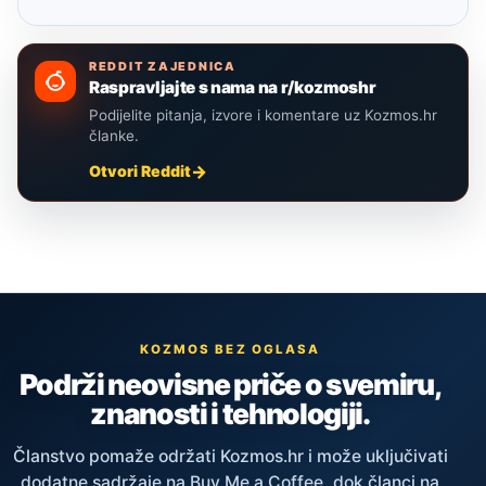
REDDIT ZAJEDNICA
Raspravljajte s nama na r/kozmoshr
Podijelite pitanja, izvore i komentare uz Kozmos.hr
članke.
Otvori Reddit
KOZMOS BEZ OGLASA
Podrži neovisne priče o svemiru,
znanosti i tehnologiji.
Članstvo pomaže održati Kozmos.hr i može uključivati
dodatne sadržaje na Buy Me a Coffee, dok članci na