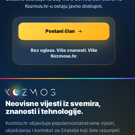
Kozmos.hr-u ostaju javno dostupni.
Postani član
Bez oglasa. Više znanosti. Više
Kozmosa.hr.
Podnožje stranice
Neovisne vijesti iz svemira,
znanosti i tehnologije.
Kozmos.hr objavljuje popularnoznanstvene vijesti,
objašnjenja i kontekst za čitatelje koji žele razumjeti