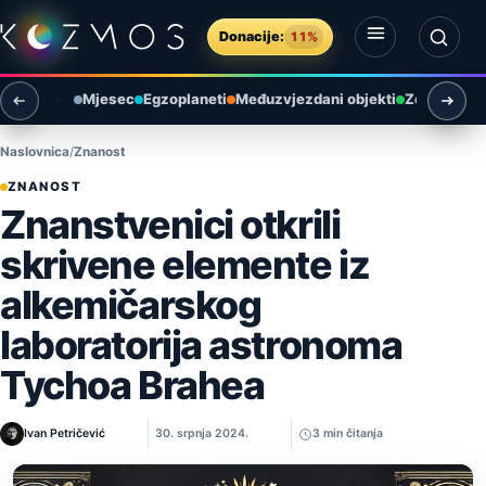
Preskoči na sadržaj
Donacije:
11%
Otvori izbornik
Otvori pretragu
Mjesec
Egzoplaneti
Međuzvjezdani objekti
Zemlja i ok
Naslovnica
Znanost
ZNANOST
Znanstvenici otkrili
skrivene elemente iz
alkemičarskog
laboratorija astronoma
Tychoa Brahea
Ivan Petričević
30. srpnja 2024.
3 min čitanja