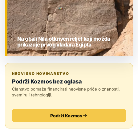
Na obali Nila otkriven reljef koji možda
prikazuje prvog vladara Egipta
ZNANOST
NEOVISNO NOVINARSTVO
Podrži Kozmos bez oglasa
Članstvo pomaže financirati neovisne priče o znanosti,
svemiru i tehnologiji.
Podrži Kozmos