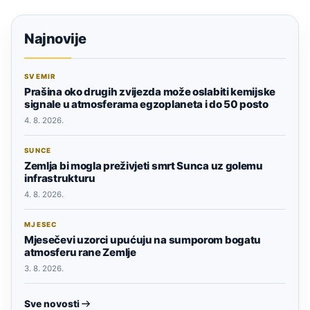
Najnovije
SVEMIR
Prašina oko drugih zvijezda može oslabiti kemijske
signale u atmosferama egzoplaneta i do 50 posto
4. 8. 2026.
SUNCE
Zemlja bi mogla preživjeti smrt Sunca uz golemu
infrastrukturu
4. 8. 2026.
MJESEC
Mjesečevi uzorci upućuju na sumporom bogatu
atmosferu rane Zemlje
3. 8. 2026.
Sve novosti