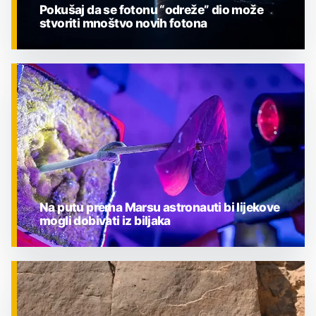
Pokušaj da se fotonu “odreže” dio može
stvoriti mnoštvo novih fotona
ZNANOST
Na putu prema Marsu astronauti bi lijekove
mogli dobivati iz biljaka
ZNANOST