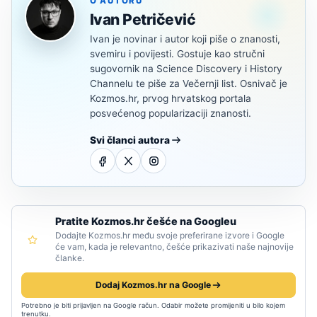
O AUTORU
Ivan Petričević
Ivan je novinar i autor koji piše o znanosti,
svemiru i povijesti. Gostuje kao stručni
sugovornik na Science Discovery i History
Channelu te piše za Večernji list. Osnivač je
Kozmos.hr, prvog hrvatskog portala
posvećenog popularizaciji znanosti.
Svi članci autora
Pratite Kozmos.hr češće na Googleu
Dodajte Kozmos.hr među svoje preferirane izvore i Google
će vam, kada je relevantno, češće prikazivati naše najnovije
članke.
Dodaj Kozmos.hr na Google
Potrebno je biti prijavljen na Google račun. Odabir možete promijeniti u bilo kojem
trenutku.