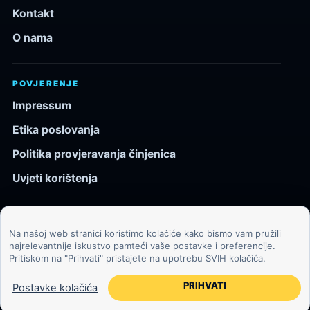
Kontakt
O nama
POVJERENJE
Impressum
Etika poslovanja
Politika provjeravanja činjenica
Uvjeti korištenja
Na našoj web stranici koristimo kolačiće kako bismo vam pružili
© 2026 Kozmos.hr. Sva prava pridržana.
najrelevantnije iskustvo pamteći vaše postavke i preferencije.
Pritiskom na "Prihvati" pristajete na upotrebu SVIH kolačića.
Svemir, znanost, tehnologija i velike ideje za znatiželjne
čitatelje.
PRIHVATI
Postavke kolačića