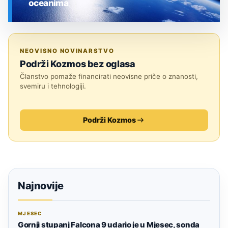
oceanima
SVEMIR
NEOVISNO NOVINARSTVO
Podrži Kozmos bez oglasa
Članstvo pomaže financirati neovisne priče o znanosti,
svemiru i tehnologiji.
Podrži Kozmos
Najnovije
MJESEC
Gornji stupanj Falcona 9 udario je u Mjesec, sonda