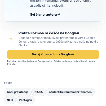
omiljenim temama; svemiru, astronomiji,
astrofizici i tehnologiji.
Svi članci autora
Pratite Kozmos.hr češće na Googleu
Dodajte Kozmos.hr među svoje preferirane izvore i Google
će vam, kada je relevantno, češće prikazivati naše najnovije
članke.
Dodaj Kozmos.hr na Google
Potrebno je biti prijavljen na Google račun. Odabir možete promijeniti u bilo kojem
trenutku.
TEME
Anti-gravitacija
NASA
neidentificirani zračni fenomen
NLO
Pentagon