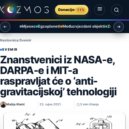
Preskoči na sadržaj
Donacije:
11%
Otvori izbornik
Otvori pretragu
Mjesec
Egzoplaneti
Međuzvjezdani objekti
Zemlja i ok
Naslovnica
Svemir
SVEMIR
Znanstvenici iz NASA-e,
DARPA-e i MIT-a
raspravljat će o ‘anti-
gravitacijskoj’ tehnologiji
Matija Klarić
23. rujna 2021.
3 min čitanja