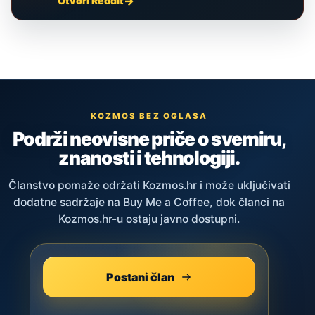
Otvori Reddit
KOZMOS BEZ OGLASA
Podrži neovisne priče o svemiru,
znanosti i tehnologiji.
Članstvo pomaže održati Kozmos.hr i može uključivati
dodatne sadržaje na Buy Me a Coffee, dok članci na
Kozmos.hr-u ostaju javno dostupni.
Postani član