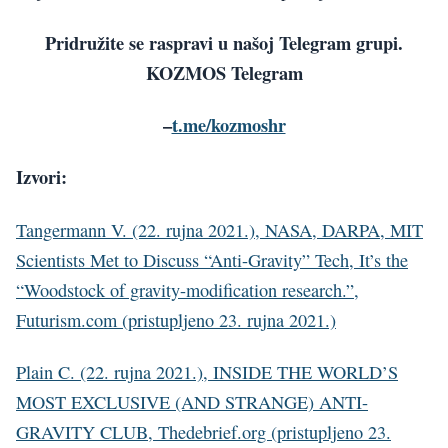
Pridružite se raspravi u našoj Telegram grupi.
KOZMOS Telegram
–
t.me/kozmoshr
Izvori:
Tangermann V. (22. rujna 2021.), NASA, DARPA, MIT
Scientists Met to Discuss “Anti-Gravity” Tech, It’s the
“Woodstock of gravity-modification research.”,
Futurism.com (pristupljeno 23. rujna 2021.)
Plain C. (22. rujna 2021.), INSIDE THE WORLD’S
MOST EXCLUSIVE (AND STRANGE) ANTI-
GRAVITY CLUB, Thedebrief.org (pristupljeno 23.