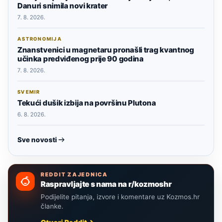
Danuri snimila novi krater
7. 8. 2026.
ASTRONOMIJA
Znanstvenici u magnetaru pronašli trag kvantnog
učinka predviđenog prije 90 godina
7. 8. 2026.
SVEMIR
Tekući dušik izbija na površinu Plutona
6. 8. 2026.
Sve novosti
REDDIT ZAJEDNICA
Raspravljajte s nama na r/kozmoshr
Podijelite pitanja, izvore i komentare uz Kozmos.hr
članke.