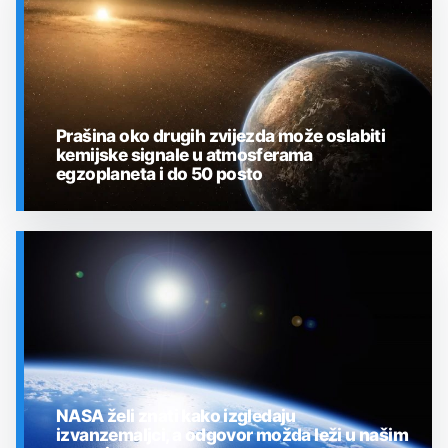
Prašina oko drugih zvijezda može oslabiti
kemijske signale u atmosferama
egzoplaneta i do 50 posto
SVEMIR
NASA želi znati kako izgledaju
izvanzemaljci, a odgovor možda leži u našim