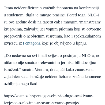
Tema neidentificiranih zračnih fenomena na konferenciji
u studenom, digla je mnogo prašine. Pored toga, NLO-i
su ove godine došli na tapetu čak i mnogim ‘mainstream’
krugovima, zahvaljujući vojnim pilotima koji su otvoreno
progovorili o neobičnim susretima, kao i spektakularnom
izvješću iz
Pentagona
koje je objavljeno u lipnju.
„Do nedavno su svi imali svijest o postojanju NLO-a, no
nitko to nije smatrao relevantnim jer nisu bili dovoljno
istraženi.“ smatra Ventura, dodajući kako znanstvena
zajednica sada istražuje neidentificirane zračne fenomene
ozbiljnije nego ikad.
https://kozmos.hr/pentagon-objavio-dugo-ocekivano-
izvjesce-o-nlo-ima-te-stvari-stvarno-postoje/