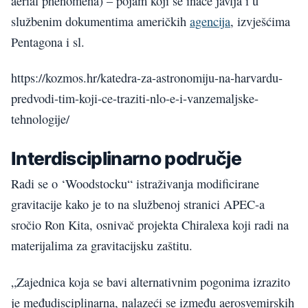
aerial phenomena) – pojam koji se inače javlja i u
službenim dokumentima američkih
agencija
, izvješćima
Pentagona i sl.
https://kozmos.hr/katedra-za-astronomiju-na-harvardu-
predvodi-tim-koji-ce-traziti-nlo-e-i-vanzemaljske-
tehnologije/
Interdisciplinarno područje
Radi se o ‘Woodstocku“ istraživanja modificirane
gravitacije kako je to na službenoj stranici APEC-a
sročio Ron Kita, osnivač projekta Chiralexa koji radi na
materijalima za gravitacijsku zaštitu.
„Zajednica koja se bavi alternativnim pogonima izrazito
je međudisciplinarna, nalazeći se između aerosvemirskih