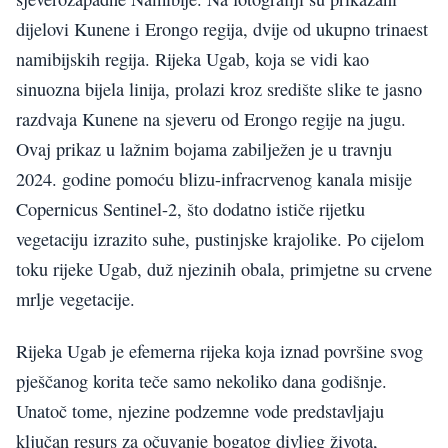
dijelovi Kunene i Erongo regija, dvije od ukupno trinaest
namibijskih regija. Rijeka Ugab, koja se vidi kao
sinuozna bijela linija, prolazi kroz središte slike te jasno
razdvaja Kunene na sjeveru od Erongo regije na jugu.
Ovaj prikaz u lažnim bojama zabilježen je u travnju
2024. godine pomoću blizu-infracrvenog kanala misije
Copernicus Sentinel-2, što dodatno ističe rijetku
vegetaciju izrazito suhe, pustinjske krajolike. Po cijelom
toku rijeke Ugab, duž njezinih obala, primjetne su crvene
mrlje vegetacije.
Rijeka Ugab je efemerna rijeka koja iznad površine svog
pješčanog korita teče samo nekoliko dana godišnje.
Unatoč tome, njezine podzemne vode predstavljaju
ključan resurs za očuvanje bogatog divljeg života,