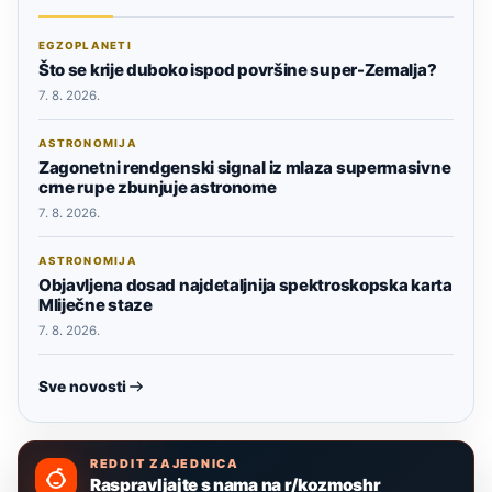
EGZOPLANETI
Što se krije duboko ispod površine super-Zemalja?
7. 8. 2026.
ASTRONOMIJA
Zagonetni rendgenski signal iz mlaza supermasivne
crne rupe zbunjuje astronome
7. 8. 2026.
ASTRONOMIJA
Objavljena dosad najdetaljnija spektroskopska karta
Mliječne staze
7. 8. 2026.
Sve novosti
REDDIT ZAJEDNICA
Raspravljajte s nama na r/kozmoshr