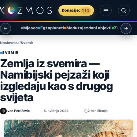
Preskoči na sadržaj
Donacije:
11%
Otvori izbornik
Otvori pretragu
Mjesec
Egzoplaneti
Međuzvjezdani objekti
Zemlja i ok
Naslovnica
Svemir
SVEMIR
Zemlja iz svemira —
Namibijski pejzaži koji
izgledaju kao s drugog
svijeta
Ivan Petričević
5. svibnja 2024.
2 min čitanja