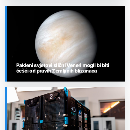
SVEMIR
Pakleni svjetovi slični Veneri mogli bi biti
češći od pravih Zemljinih blizanaca
SVEMIR