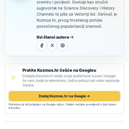
svemiru i povijesti. Gostuje kao stručni
sugovornik na Science Discovery i History
Channelu te piše za Večernji list. Osnivač je
Kozmos.hr, prvog hrvatskog portala
posvećenog popularizaciji znanosti.
Svi članci autora
Pratite Kozmos.hr češće na Googleu
Dodajte Kozmos.hr među svoje preferirane izvore i Google
će vam, kada je relevantno, češće prikazivati naše najnovije
članke.
Dodaj Kozmos.hr na Google
Potrebno je biti prijavljen na Google račun. Odabir možete promijeniti u bilo kojem
trenutku.