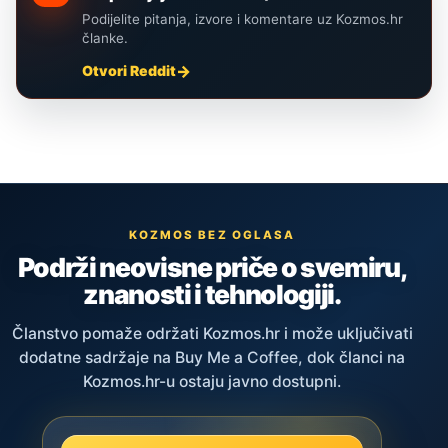
Podijelite pitanja, izvore i komentare uz Kozmos.hr
članke.
Otvori Reddit
KOZMOS BEZ OGLASA
Podrži neovisne priče o svemiru,
znanosti i tehnologiji.
Članstvo pomaže održati Kozmos.hr i može uključivati
dodatne sadržaje na Buy Me a Coffee, dok članci na
Kozmos.hr-u ostaju javno dostupni.