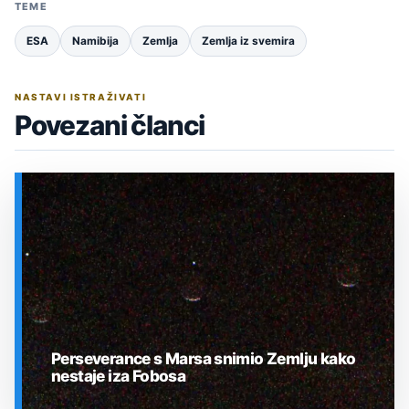
TEME
ESA
Namibija
Zemlja
Zemlja iz svemira
NASTAVI ISTRAŽIVATI
Povezani članci
Perseverance s Marsa snimio Zemlju kako
nestaje iza Fobosa