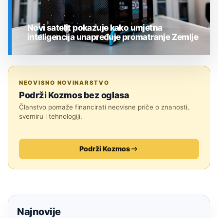
Novi satelit pokazuje kako umjetna
inteligencija unapređuje promatranje Zemlje
SVEMIR
NEOVISNO NOVINARSTVO
Podrži Kozmos bez oglasa
Članstvo pomaže financirati neovisne priče o znanosti,
svemiru i tehnologiji.
Podrži Kozmos
Najnovije