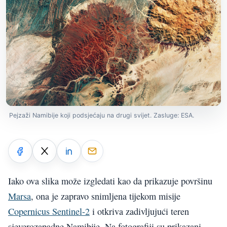
Pejzaži Namibije koji podsjećaju na drugi svijet. Zasluge: ESA.
Iako ova slika može izgledati kao da prikazuje površinu
Marsa
, ona je zapravo snimljena tijekom misije
Copernicus Sentinel-2
i otkriva zadivljujući teren
sjeverozapadne Namibije. Na fotografiji su prikazani