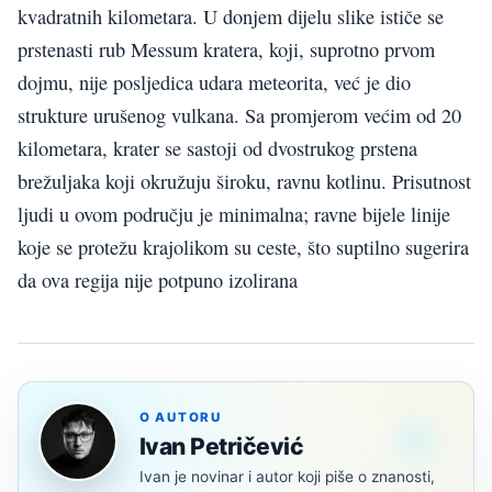
kvadratnih kilometara. U donjem dijelu slike ističe se
prstenasti rub Messum kratera, koji, suprotno prvom
dojmu, nije posljedica udara meteorita, već je dio
strukture urušenog vulkana. Sa promjerom većim od 20
kilometara, krater se sastoji od dvostrukog prstena
brežuljaka koji okružuju široku, ravnu kotlinu. Prisutnost
ljudi u ovom području je minimalna; ravne bijele linije
koje se protežu krajolikom su ceste, što suptilno sugerira
da ova regija nije potpuno izolirana
O AUTORU
Ivan Petričević
Ivan je novinar i autor koji piše o znanosti,