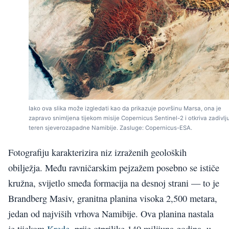
Iako ova slika može izgledati kao da prikazuje površinu Marsa, ona je
zapravo snimljena tijekom misije Copernicus Sentinel-2 i otkriva zadivlju
teren sjeverozapadne Namibije. Zasluge: Copernicus-ESA.
Fotografiju karakterizira niz izraženih geoloških
obilježja. Među ravničarskim pejzažem posebno se ističe
kružna, svijetlo smeđa formacija na desnoj strani — to je
Brandberg Masiv, granitna planina visoka 2,500 metara,
jedan od najviših vrhova Namibije. Ova planina nastala
je tijekom
Krede
, prije otprilike 140 milijuna godina, u