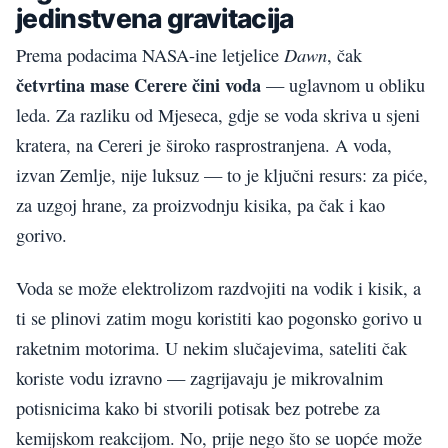
jedinstvena gravitacija
Dawn
Prema podacima NASA-ine letjelice
, čak
četvrtina mase Cerere čini voda
— uglavnom u obliku
leda. Za razliku od Mjeseca, gdje se voda skriva u sjeni
kratera, na Cereri je široko rasprostranjena. A voda,
izvan Zemlje, nije luksuz — to je ključni resurs: za piće,
za uzgoj hrane, za proizvodnju kisika, pa čak i kao
gorivo.
Voda se može elektrolizom razdvojiti na vodik i kisik, a
ti se plinovi zatim mogu koristiti kao pogonsko gorivo u
raketnim motorima. U nekim slučajevima, sateliti čak
koriste vodu izravno — zagrijavaju je mikrovalnim
potisnicima kako bi stvorili potisak bez potrebe za
kemijskom reakcijom. No, prije nego što se uopće može