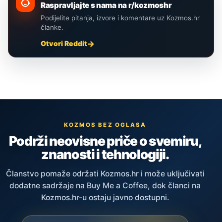
Raspravljajte s nama na r/kozmoshr
Podijelite pitanja, izvore i komentare uz Kozmos.hr
članke.
Otvori Reddit
KOZMOS BEZ OGLASA
Podrži neovisne priče o svemiru,
znanosti i tehnologiji.
Članstvo pomaže održati Kozmos.hr i može uključivati
dodatne sadržaje na Buy Me a Coffee, dok članci na
Kozmos.hr-u ostaju javno dostupni.