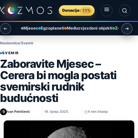
Preskoči na sadržaj
Donacije:
11%
Otvori izbornik
Otvori pretragu
Mjesec
Egzoplaneti
Međuzvjezdani objekti
Zemlja i ok
Naslovnica
Svemir
SVEMIR
Zaboravite Mjesec –
Cerera bi mogla postati
svemirski rudnik
budućnosti
Ivan Petričević
19. lipnja 2025.
4 min čitanja