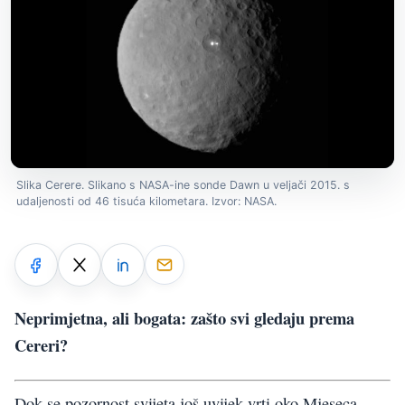
Slika Cerere. Slikano s NASA-ine sonde Dawn u veljači 2015. s
udaljenosti od 46 tisuća kilometara. Izvor: NASA.
Neprimjetna, ali bogata: zašto svi gledaju prema
Cereri?
Dok se pozornost svijeta još uvijek vrti oko Mjeseca,