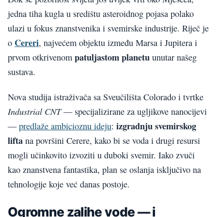
jedna tiha kugla u središtu asteroidnog pojasa polako
ulazi u fokus znanstvenika i svemirske industrije. Riječ je
Cereri
o
, najvećem objektu između Marsa i Jupitera i
patuljastom planetu
prvom otkrivenom
unutar našeg
sustava.
Nova studija istraživača sa Sveučilišta Colorado i tvrtke
Industrial CNT
— specijalizirane za ugljikove nanocijevi
izgradnju svemirskog
—
predlaže ambicioznu ideju
:
lifta
na površini Cerere, kako bi se voda i drugi resursi
mogli učinkovito izvoziti u duboki svemir. Iako zvuči
kao znanstvena fantastika, plan se oslanja isključivo na
tehnologije koje već danas postoje.
Ogromne zalihe vode — i