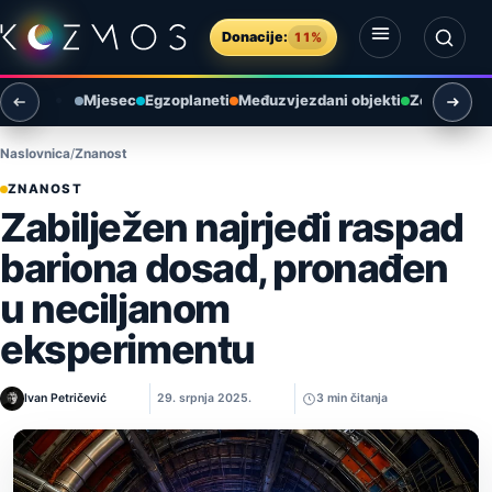
Preskoči na sadržaj
Donacije:
11%
Otvori izbornik
Otvori pretragu
Mjesec
Egzoplaneti
Međuzvjezdani objekti
Zemlja i ok
Naslovnica
Znanost
ZNANOST
Zabilježen najrjeđi raspad
bariona dosad, pronađen
u neciljanom
eksperimentu
Ivan Petričević
29. srpnja 2025.
3 min čitanja