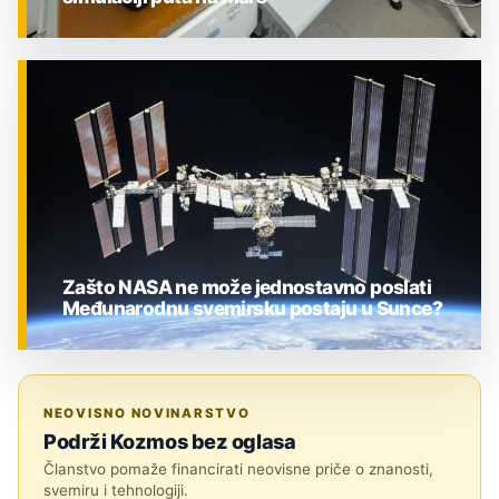
ZNANOST
Zašto NASA ne može jednostavno poslati
Međunarodnu svemirsku postaju u Sunce?
ZNANOST
NEOVISNO NOVINARSTVO
Podrži Kozmos bez oglasa
Članstvo pomaže financirati neovisne priče o znanosti,
svemiru i tehnologiji.