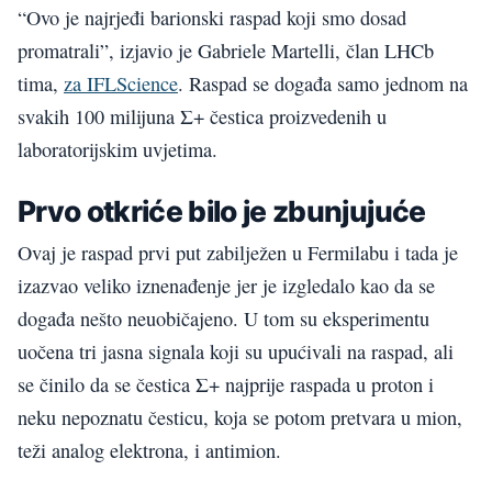
“Ovo je najrjeđi barionski raspad koji smo dosad
promatrali”, izjavio je Gabriele Martelli, član LHCb
tima,
za IFLScience
. Raspad se događa samo jednom na
svakih 100 milijuna Σ+ čestica proizvedenih u
laboratorijskim uvjetima.
Prvo otkriće bilo je zbunjujuće
Ovaj je raspad prvi put zabilježen u Fermilabu i tada je
izazvao veliko iznenađenje jer je izgledalo kao da se
događa nešto neuobičajeno. U tom su eksperimentu
uočena tri jasna signala koji su upućivali na raspad, ali
se činilo da se čestica Σ+ najprije raspada u proton i
neku nepoznatu česticu, koja se potom pretvara u mion,
teži analog elektrona, i antimion.