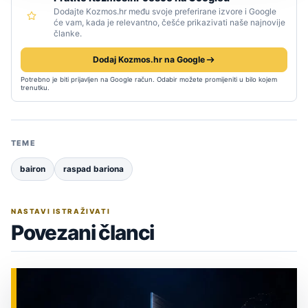
Dodajte Kozmos.hr među svoje preferirane izvore i Google
će vam, kada je relevantno, češće prikazivati naše najnovije
članke.
Dodaj Kozmos.hr na Google
Potrebno je biti prijavljen na Google račun. Odabir možete promijeniti u bilo kojem
trenutku.
TEME
bairon
raspad bariona
NASTAVI ISTRAŽIVATI
Povezani članci