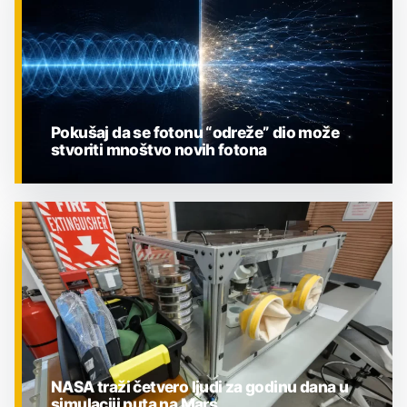
Pokušaj da se fotonu “odreže” dio može
stvoriti mnoštvo novih fotona
ZNANOST
NASA traži četvero ljudi za godinu dana u
simulaciji puta na Mars