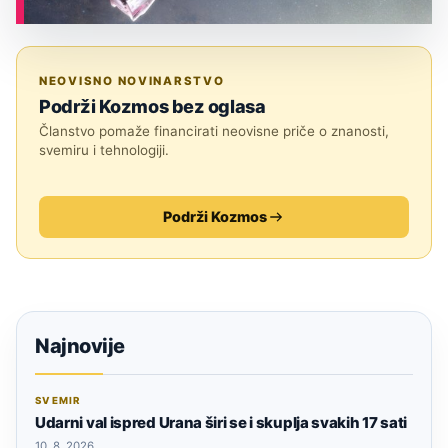
ASTRONOMIJA
NEOVISNO NOVINARSTVO
Podrži Kozmos bez oglasa
Članstvo pomaže financirati neovisne priče o znanosti,
svemiru i tehnologiji.
Podrži Kozmos
Najnovije
SVEMIR
Udarni val ispred Urana širi se i skuplja svakih 17 sati
10. 8. 2026.