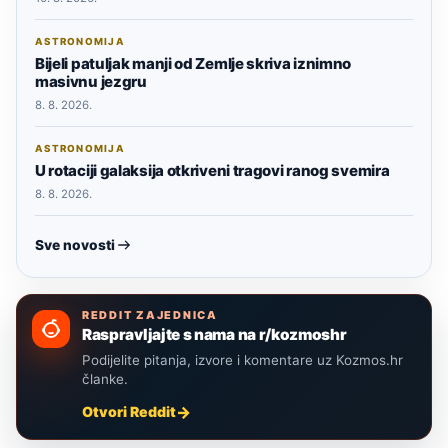
ASTRONOMIJA
Bijeli patuljak manji od Zemlje skriva iznimno
masivnu jezgru
8. 8. 2026.
ASTRONOMIJA
U rotaciji galaksija otkriveni tragovi ranog svemira
8. 8. 2026.
Sve novosti
REDDIT ZAJEDNICA
Raspravljajte s nama na r/kozmoshr
Podijelite pitanja, izvore i komentare uz Kozmos.hr
članke.
Otvori Reddit