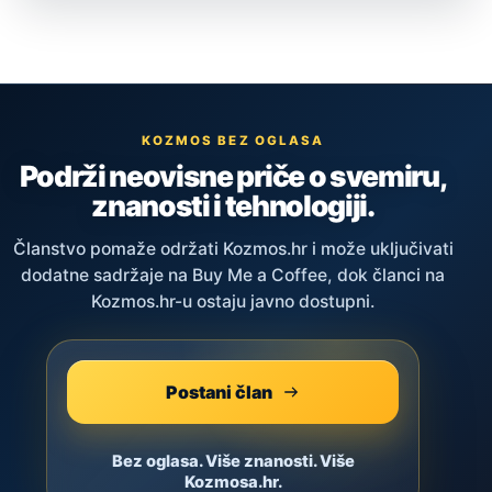
KOZMOS BEZ OGLASA
Podrži neovisne priče o svemiru,
znanosti i tehnologiji.
Članstvo pomaže održati Kozmos.hr i može uključivati
dodatne sadržaje na Buy Me a Coffee, dok članci na
Kozmos.hr-u ostaju javno dostupni.
Postani član
Bez oglasa. Više znanosti. Više
Kozmosa.hr.