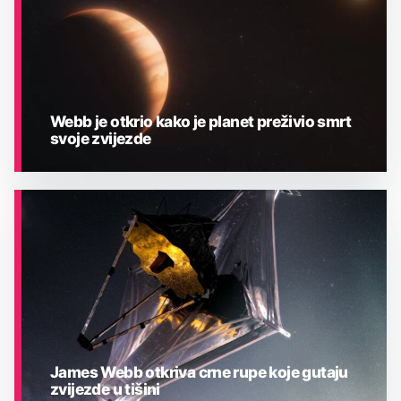
Webb je otkrio kako je planet preživio smrt
svoje zvijezde
ASTRONOMIJA
James Webb otkriva crne rupe koje gutaju
zvijezde u tišini