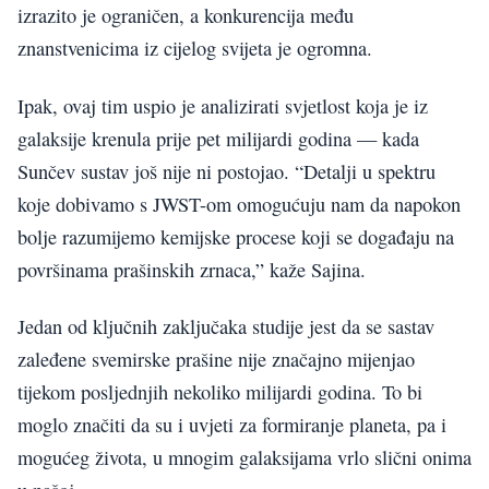
izrazito je ograničen, a konkurencija među
znanstvenicima iz cijelog svijeta je ogromna.
Ipak, ovaj tim uspio je analizirati svjetlost koja je iz
galaksije krenula prije pet milijardi godina — kada
Sunčev sustav još nije ni postojao. “Detalji u spektru
koje dobivamo s JWST-om omogućuju nam da napokon
bolje razumijemo kemijske procese koji se događaju na
površinama prašinskih zrnaca,” kaže Sajina.
Jedan od ključnih zaključaka studije jest da se sastav
zaleđene svemirske prašine nije značajno mijenjao
tijekom posljednjih nekoliko milijardi godina. To bi
moglo značiti da su i uvjeti za formiranje planeta, pa i
mogućeg života, u mnogim galaksijama vrlo slični onima