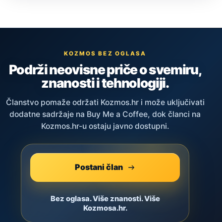
KOZMOS BEZ OGLASA
Podrži neovisne priče o svemiru,
znanosti i tehnologiji.
Članstvo pomaže održati Kozmos.hr i može uključivati
dodatne sadržaje na Buy Me a Coffee, dok članci na
Kozmos.hr-u ostaju javno dostupni.
Postani član
Bez oglasa. Više znanosti. Više
Kozmosa.hr.