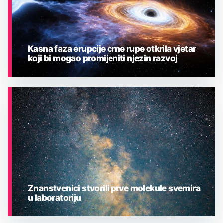
Kasna faza erupcije crne rupe otkrila vjetar
koji bi mogao promijeniti njezin razvoj
ASTRONOMIJA
Znanstvenici stvorili prve molekule svemira
u laboratoriju