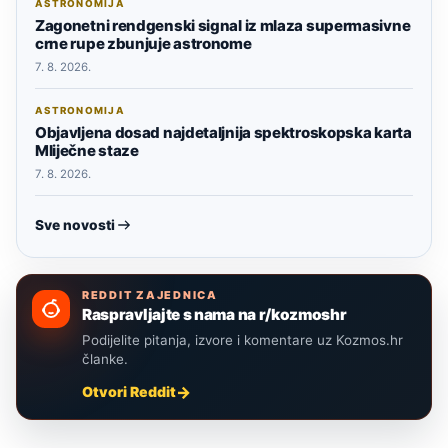
ASTRONOMIJA
Zagonetni rendgenski signal iz mlaza supermasivne
crne rupe zbunjuje astronome
7. 8. 2026.
ASTRONOMIJA
Objavljena dosad najdetaljnija spektroskopska karta
Mliječne staze
7. 8. 2026.
Sve novosti
REDDIT ZAJEDNICA
Raspravljajte s nama na r/kozmoshr
Podijelite pitanja, izvore i komentare uz Kozmos.hr
članke.
Otvori Reddit