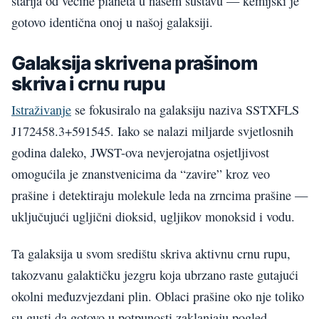
starija od većine planeta u našem sustavu — kemijski je
gotovo identična onoj u našoj galaksiji.
Galaksija skrivena prašinom
skriva i crnu rupu
Istraživanje
se fokusiralo na galaksiju naziva SSTXFLS
J172458.3+591545. Iako se nalazi miljarde svjetlosnih
godina daleko, JWST-ova nevjerojatna osjetljivost
omogućila je znanstvenicima da “zavire” kroz veo
prašine i detektiraju molekule leda na zrncima prašine —
uključujući ugljični dioksid, ugljikov monoksid i vodu.
Ta galaksija u svom središtu skriva aktivnu crnu rupu,
takozvanu galaktičku jezgru koja ubrzano raste gutajući
okolni međuzvjezdani plin. Oblaci prašine oko nje toliko
su gusti da gotovo u potpunosti zaklanjaju pogled