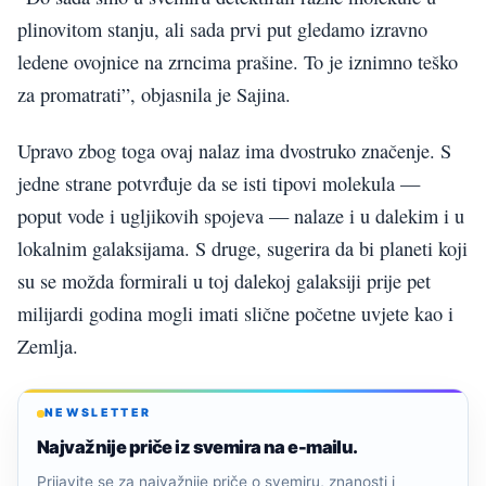
plinovitom stanju, ali sada prvi put gledamo izravno
ledene ovojnice na zrncima prašine. To je iznimno teško
za promatrati”, objasnila je Sajina.
Upravo zbog toga ovaj nalaz ima dvostruko značenje. S
jedne strane potvrđuje da se isti tipovi molekula —
poput vode i ugljikovih spojeva — nalaze i u dalekim i u
lokalnim galaksijama. S druge, sugerira da bi planeti koji
su se možda formirali u toj dalekoj galaksiji prije pet
milijardi godina mogli imati slične početne uvjete kao i
Zemlja.
NEWSLETTER
Najvažnije priče iz svemira na e-mailu.
Prijavite se za najvažnije priče o svemiru, znanosti i