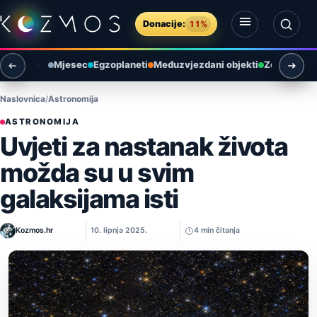
Preskoči na sadržaj
Donacije:
11%
Otvori izbornik
Otvori pretragu
Mjesec
Egzoplaneti
Međuzvjezdani objekti
Zemlja i ok
Naslovnica
Astronomija
ASTRONOMIJA
Uvjeti za nastanak života
možda su u svim
galaksijama isti
Kozmos.hr
10. lipnja 2025.
4 min čitanja