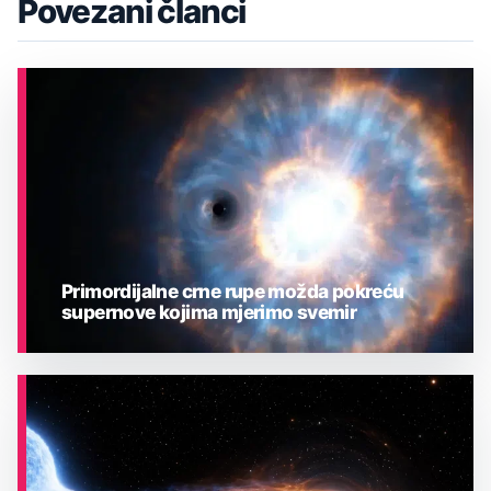
Povezani članci
Primordijalne crne rupe možda pokreću
supernove kojima mjerimo svemir
ASTRONOMIJA