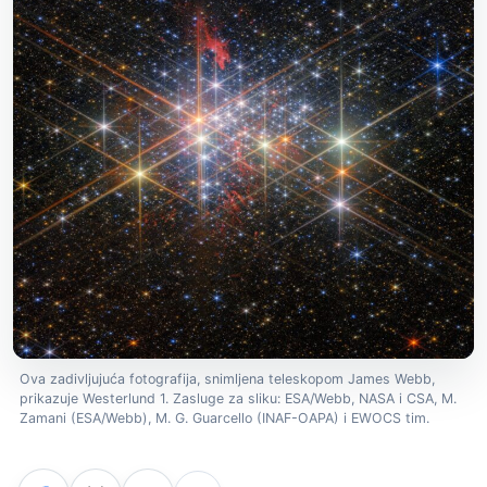
Ova zadivljujuća fotografija, snimljena teleskopom James Webb,
prikazuje Westerlund 1. Zasluge za sliku: ESA/Webb, NASA i CSA, M.
Zamani (ESA/Webb), M. G. Guarcello (INAF-OAPA) i EWOCS tim.