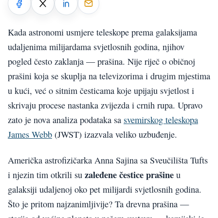
Kada astronomi usmjere teleskope prema galaksijama
udaljenima milijardama svjetlosnih godina, njihov
pogled često zaklanja — prašina. Nije riječ o običnoj
prašini koja se skuplja na televizorima i drugim mjestima
u kući, već o sitnim česticama koje upijaju svjetlost i
skrivaju procese nastanka zvijezda i crnih rupa. Upravo
zato je nova analiza podataka sa
svemirskog teleskopa
James Webb
(JWST) izazvala veliko uzbuđenje.
Američka astrofizičarka Anna Sajina sa Sveučilišta Tufts
zaleđene čestice prašine
i njezin tim otkrili su
u
galaksiji udaljenoj oko pet milijardi svjetlosnih godina.
Što je pritom najzanimljivije? Ta drevna prašina —