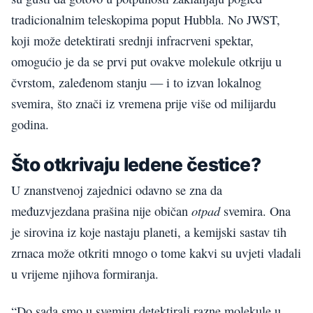
tradicionalnim teleskopima poput Hubbla. No JWST,
koji može detektirati srednji infracrveni spektar,
omogućio je da se prvi put ovakve molekule otkriju u
čvrstom, zaleđenom stanju — i to izvan lokalnog
svemira, što znači iz vremena prije više od milijardu
godina.
Što otkrivaju ledene čestice?
U znanstvenoj zajednici odavno se zna da
otpad
međuzvjezdana prašina nije običan
svemira. Ona
je sirovina iz koje nastaju planeti, a kemijski sastav tih
zrnaca može otkriti mnogo o tome kakvi su uvjeti vladali
u vrijeme njihova formiranja.
“Do sada smo u svemiru detektirali razne molekule u