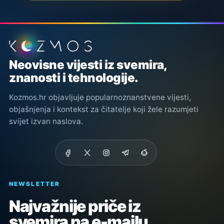
Podnožje stranice
Neovisne vijesti iz svemira,
znanosti i tehnologije.
Kozmos.hr objavljuje popularnoznanstvene vijesti,
objašnjenja i kontekst za čitatelje koji žele razumjeti
svijet izvan naslova.
NEWSLETTER
Najvažnije priče iz
svemira na e-mailu.