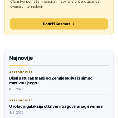
Članstvo pomaže financirati neovisne priče o znanosti,
svemiru i tehnologiji.
Podrži Kozmos
Najnovije
ASTRONOMIJA
Bijeli patuljak manji od Zemlje skriva iznimno
masivnu jezgru
8. 8. 2026.
ASTRONOMIJA
U rotaciji galaksija otkriveni tragovi ranog svemira
8. 8. 2026.