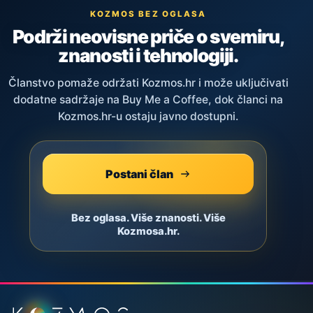
KOZMOS BEZ OGLASA
Podrži neovisne priče o svemiru,
znanosti i tehnologiji.
Članstvo pomaže održati Kozmos.hr i može uključivati
dodatne sadržaje na Buy Me a Coffee, dok članci na
Kozmos.hr-u ostaju javno dostupni.
Postani član
Bez oglasa. Više znanosti. Više
Kozmosa.hr.