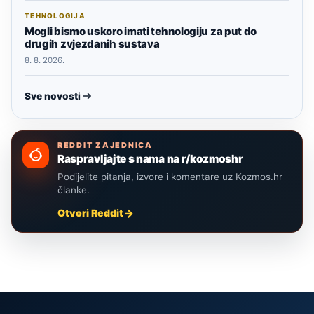
TEHNOLOGIJA
Mogli bismo uskoro imati tehnologiju za put do
drugih zvjezdanih sustava
8. 8. 2026.
Sve novosti
REDDIT ZAJEDNICA
Raspravljajte s nama na r/kozmoshr
Podijelite pitanja, izvore i komentare uz Kozmos.hr
članke.
Otvori Reddit