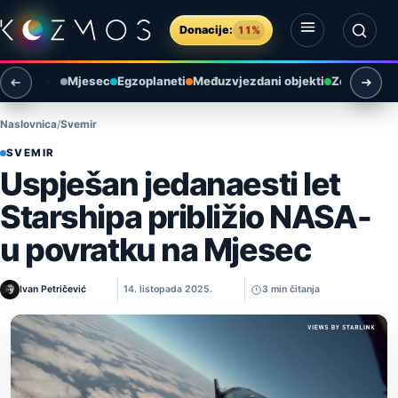
Preskoči na sadržaj
Donacije:
11%
Otvori izbornik
Otvori pretragu
Mjesec
Egzoplaneti
Međuzvjezdani objekti
Zemlja i ok
Naslovnica
Svemir
SVEMIR
Uspješan jedanaesti let
Starshipa približio NASA-
u povratku na Mjesec
Ivan Petričević
14. listopada 2025.
3 min čitanja