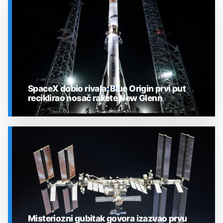
SpaceX dobio rivala: Blue Origin prvi put
reciklirao nosač rakete New Glenn
SVEMIR
Misteriozni gubitak govora izazvao prvu