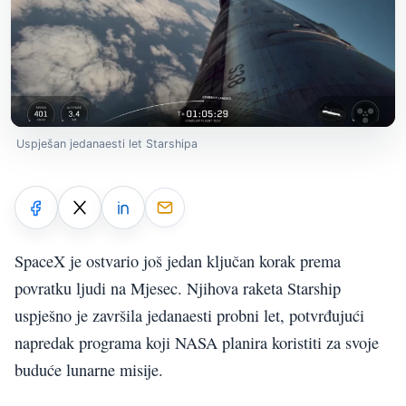
Uspješan jedanaesti let Starshipa
SpaceX je ostvario još jedan ključan korak prema
povratku ljudi na Mjesec. Njihova raketa Starship
uspješno je završila jedanaesti probni let, potvrđujući
napredak programa koji NASA planira koristiti za svoje
buduće lunarne misije.