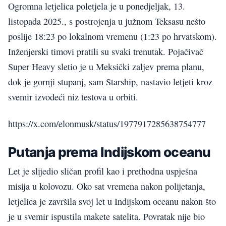
Ogromna letjelica poletjela je u ponedjeljak, 13.
listopada 2025., s postrojenja u južnom Teksasu nešto
poslije 18:23 po lokalnom vremenu (1:23 po hrvatskom).
Inženjerski timovi pratili su svaki trenutak. Pojačivač
Super Heavy sletio je u Meksički zaljev prema planu,
dok je gornji stupanj, sam Starship, nastavio letjeti kroz
svemir izvodeći niz testova u orbiti.
https://x.com/elonmusk/status/1977917285638754777
Putanja prema Indijskom oceanu
Let je slijedio sličan profil kao i prethodna uspješna
misija u kolovozu. Oko sat vremena nakon polijetanja,
letjelica je završila svoj let u Indijskom oceanu nakon što
je u svemir ispustila makete satelita. Povratak nije bio