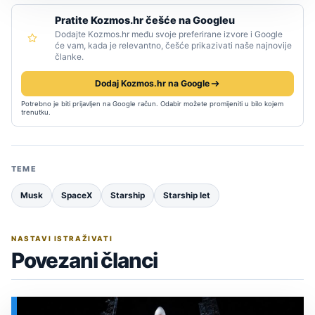
Pratite Kozmos.hr češće na Googleu
Dodajte Kozmos.hr među svoje preferirane izvore i Google
će vam, kada je relevantno, češće prikazivati naše najnovije
članke.
Dodaj Kozmos.hr na Google
Potrebno je biti prijavljen na Google račun. Odabir možete promijeniti u bilo kojem
trenutku.
TEME
Musk
SpaceX
Starship
Starship let
NASTAVI ISTRAŽIVATI
Povezani članci