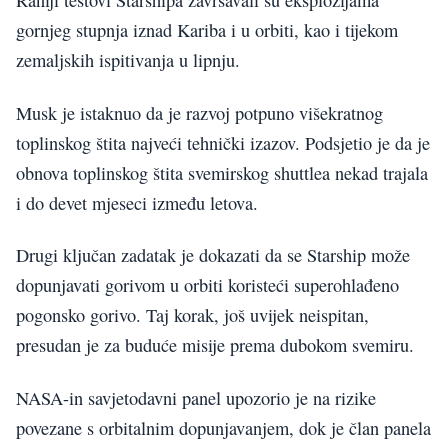
Raniji testovi Starshipa završavali su eksplozijama
gornjeg stupnja iznad Kariba i u orbiti, kao i tijekom
zemaljskih ispitivanja u lipnju.
Musk je istaknuo da je razvoj potpuno višekratnog
toplinskog štita najveći tehnički izazov. Podsjetio je da je
obnova toplinskog štita svemirskog shuttlea nekad trajala
i do devet mjeseci između letova.
Drugi ključan zadatak je dokazati da se Starship može
dopunjavati gorivom u orbiti koristeći superohlađeno
pogonsko gorivo. Taj korak, još uvijek neispitan,
presudan je za buduće misije prema dubokom svemiru.
NASA-in savjetodavni panel upozorio je na rizike
povezane s orbitalnim dopunjavanjem, dok je član panela