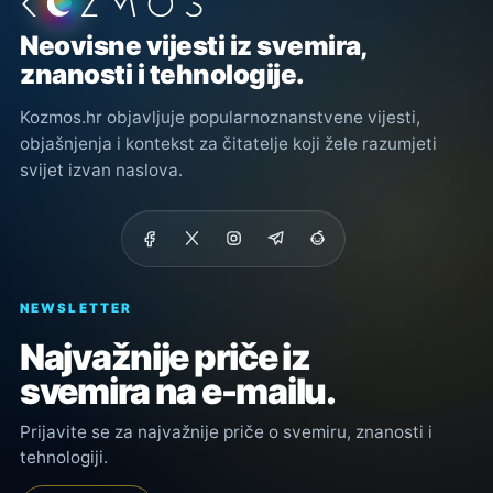
Podnožje stranice
Neovisne vijesti iz svemira,
znanosti i tehnologije.
Kozmos.hr objavljuje popularnoznanstvene vijesti,
objašnjenja i kontekst za čitatelje koji žele razumjeti
svijet izvan naslova.
NEWSLETTER
Najvažnije priče iz
svemira na e-mailu.
Prijavite se za najvažnije priče o svemiru, znanosti i
tehnologiji.