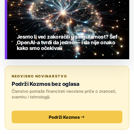
Jesmo li već zakoračili u singularnost? Šef
OpenAI-a tvrdi da jesmo — i da nije onako
kako smo očekivali
TEHNOLOGIJA
NEOVISNO NOVINARSTVO
Podrži Kozmos bez oglasa
Članstvo pomaže financirati neovisne priče o znanosti,
svemiru i tehnologiji.
Podrži Kozmos