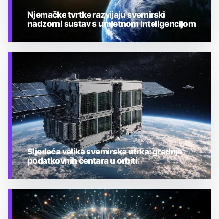
Njemačke tvrtke razvijaju svemirski
nadzorni sustav s umjetnom inteligencijom
TEHNOLOGIJA
Sljedeća velika svemirska utrka: gradnja
podatkovnih centara u orbiti
TEHNOLOGIJA