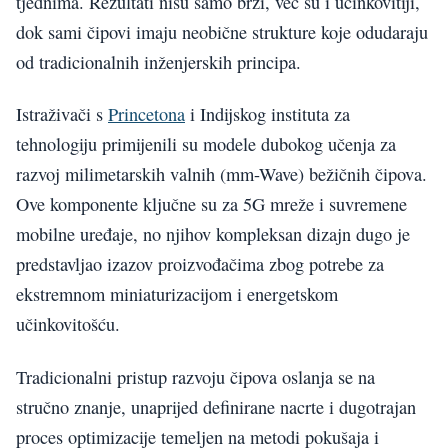
tjednima. Rezultati nisu samo brži, već su i učinkovitiji,
dok sami čipovi imaju neobične strukture koje odudaraju
od tradicionalnih inženjerskih principa.
Istraživači s
Princetona
i Indijskog instituta za
tehnologiju primijenili su modele dubokog učenja za
razvoj milimetarskih valnih (mm-Wave) bežičnih čipova.
Ove komponente ključne su za 5G mreže i suvremene
mobilne uređaje, no njihov kompleksan dizajn dugo je
predstavljao izazov proizvođačima zbog potrebe za
ekstremnom miniaturizacijom i energetskom
učinkovitošću.
Tradicionalni pristup razvoju čipova oslanja se na
stručno znanje, unaprijed definirane nacrte i dugotrajan
proces optimizacije temeljen na metodi pokušaja i