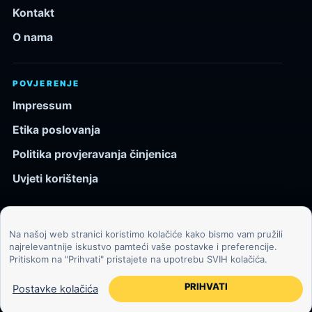
Kontakt
O nama
POVJERENJE
Impressum
Etika poslovanja
Politika provjeravanja činjenica
Uvjeti korištenja
Na našoj web stranici koristimo kolačiće kako bismo vam pružili
© 2026 Kozmos.hr. Sva prava pridržana.
najrelevantnije iskustvo pamteći vaše postavke i preferencije.
Pritiskom na "Prihvati" pristajete na upotrebu SVIH kolačića.
Svemir, znanost, tehnologija i velike ideje za znatiželjne
čitatelje.
PRIHVATI
Postavke kolačića