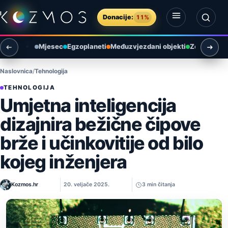
Preskoči na sadržaj
Donacije:
11%
Otvori izbornik
Otvori pretragu
Mjesec
Egzoplaneti
Međuzvjezdani objekti
Zemlja i ok
Naslovnica
Tehnologija
TEHNOLOGIJA
Umjetna inteligencija
dizajnira bežične čipove
brže i učinkovitije od bilo
kojeg inženjera
Kozmos.hr
20. veljače 2025.
3 min čitanja