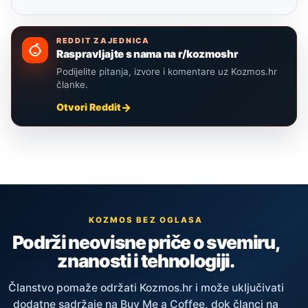
REDDIT ZAJEDNICA
Raspravljajte s nama na r/kozmoshr
Podijelite pitanja, izvore i komentare uz Kozmos.hr
članke.
Otvori Reddit
KOZMOS BEZ OGLASA
Podrži neovisne priče o svemiru,
znanosti i tehnologiji.
Članstvo pomaže održati Kozmos.hr i može uključivati
dodatne sadržaje na Buy Me a Coffee, dok članci na