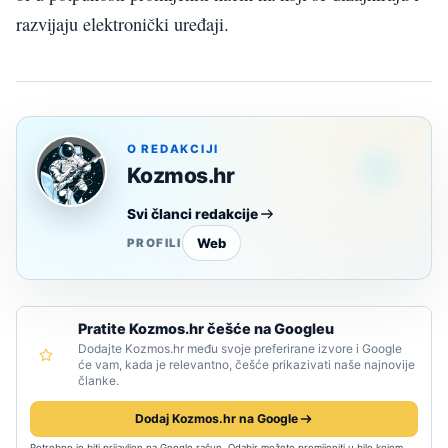
razvijaju elektronički uređaji.
O REDAKCIJI
Kozmos.hr
Svi članci redakcije
Web
PROFILI
Pratite Kozmos.hr češće na Googleu
Dodajte Kozmos.hr među svoje preferirane izvore i Google
će vam, kada je relevantno, češće prikazivati naše najnovije
članke.
Dodaj Kozmos.hr na Google
Potrebno je biti prijavljen na Google račun. Odabir možete promijeniti u bilo kojem