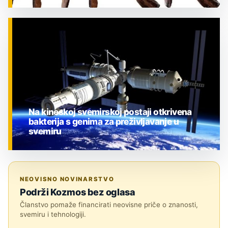
ZNANOST
Na kineskoj svemirskoj postaji otkrivena
bakterija s genima za preživljavanje u
svemiru
ZNANOST
NEOVISNO NOVINARSTVO
Podrži Kozmos bez oglasa
Članstvo pomaže financirati neovisne priče o znanosti,
svemiru i tehnologiji.