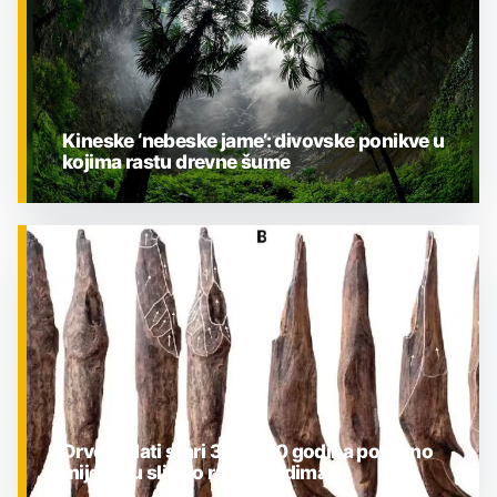
Kineske ‘nebeske jame’: divovske ponikve u
kojima rastu drevne šume
ZNANOST
Drveni alati stari 300.000 godina potpuno
mijenjaju sliku o ranim ljudima