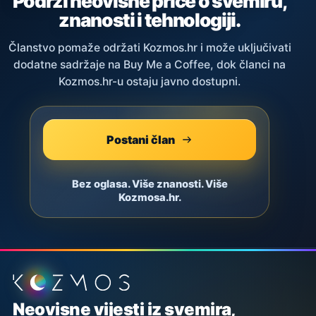
Podrži neovisne priče o svemiru,
znanosti i tehnologiji.
Članstvo pomaže održati Kozmos.hr i može uključivati
dodatne sadržaje na Buy Me a Coffee, dok članci na
Kozmos.hr-u ostaju javno dostupni.
Postani član
Bez oglasa. Više znanosti. Više
Kozmosa.hr.
Podnožje stranice
Neovisne vijesti iz svemira,