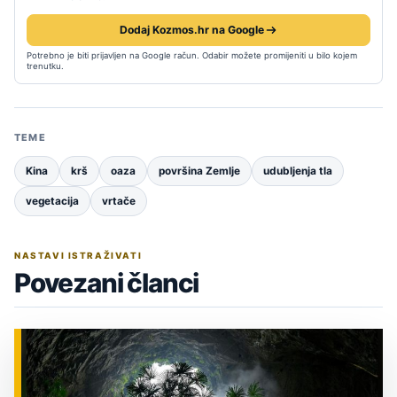
Dodaj Kozmos.hr na Google
Potrebno je biti prijavljen na Google račun. Odabir možete promijeniti u bilo kojem
trenutku.
TEME
Kina
krš
oaza
površina Zemlje
udubljenja tla
vegetacija
vrtače
NASTAVI ISTRAŽIVATI
Povezani članci