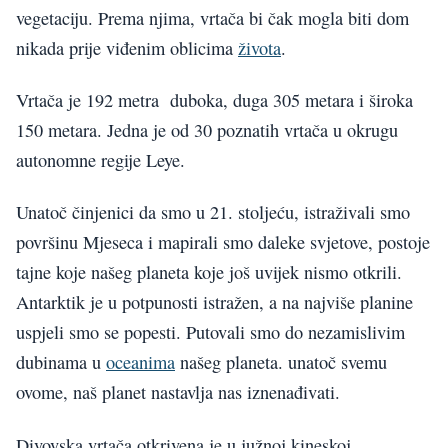
vegetaciju. Prema njima, vrtača bi čak mogla biti dom
nikada prije viđenim oblicima
života
.
Vrtača je 192 metra duboka, duga 305 metara i široka
150 metara. Jedna je od 30 poznatih vrtača u okrugu
autonomne regije Leye.
Unatoč činjenici da smo u 21. stoljeću, istraživali smo
površinu Mjeseca i mapirali smo daleke svjetove, postoje
tajne koje našeg planeta koje još uvijek nismo otkrili.
Antarktik je u potpunosti istražen, a na najviše planine
uspjeli smo se popesti. Putovali smo do nezamislivim
dubinama u
oceanima
našeg planeta. unatoč svemu
ovome, naš planet nastavlja nas iznenađivati.
Divovska vrtača otkrivena je u južnoj kineskoj