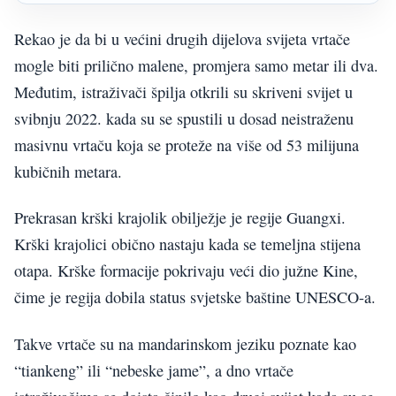
Rekao je da bi u većini drugih dijelova svijeta vrtače
mogle biti prilično malene, promjera samo metar ili dva.
Međutim, istraživači špilja otkrili su skriveni svijet u
svibnju 2022. kada su se spustili u dosad neistraženu
masivnu vrtaču koja se proteže na više od 53 milijuna
kubičnih metara.
Prekrasan krški krajolik obilježje je regije Guangxi.
Krški krajolici obično nastaju kada se temeljna stijena
otapa. Krške formacije pokrivaju veći dio južne Kine,
čime je regija dobila status svjetske baštine UNESCO-a.
Takve vrtače su na mandarinskom jeziku poznate kao
“tiankeng” ili “nebeske jame”, a dno vrtače