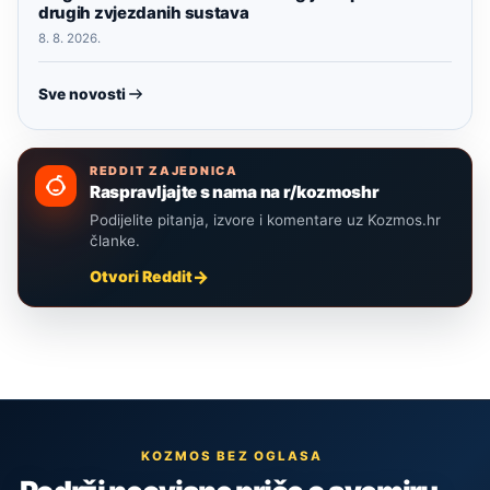
drugih zvjezdanih sustava
8. 8. 2026.
Sve novosti
REDDIT ZAJEDNICA
Raspravljajte s nama na r/kozmoshr
Podijelite pitanja, izvore i komentare uz Kozmos.hr
članke.
Otvori Reddit
KOZMOS BEZ OGLASA