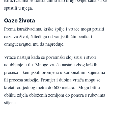
istraživačima se doista činilo kao drugi svijet kada su se
spustili u njega.
Oaze života
Prema istraživačima, krške špilje i vrtače mogu pružiti
oazu za život, štiteći ga od vanjskih čimbenika i
omogućavajući mu da napreduje.
Vrtače nastaju kada se površinski sloj sruši i stvori
udubljenje u tlu. Mnoge vrtače nastaju zbog krških
procesa – kemijskih promjena u karbonatnim stijenama
ili procesa sufozije. Promjer i dubina vrtača mogu se
kretati od jednog metra do 600 metara. Mogu biti u
obliku zdjela obloženih zemljom do ponora s rubovima
stijena.