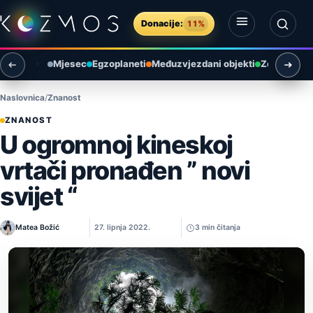
Preskoči na sadržaj
Donacije:
11%
Otvori izbornik
Otvori pretragu
Mjesec
Egzoplaneti
Međuzvjezdani objekti
Zemlja i ok
Naslovnica
Znanost
ZNANOST
U ogromnoj kineskoj
vrtači pronađen ” novi
svijet “
Matea Božić
27. lipnja 2022.
3 min čitanja