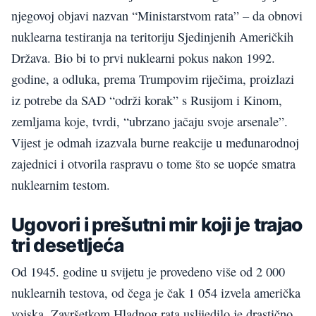
njegovoj objavi nazvan “Ministarstvom rata” – da obnovi
nuklearna testiranja na teritoriju Sjedinjenih Američkih
Država. Bio bi to prvi nuklearni pokus nakon 1992.
godine, a odluka, prema Trumpovim riječima, proizlazi
iz potrebe da SAD “održi korak” s Rusijom i Kinom,
zemljama koje, tvrdi, “ubrzano jačaju svoje arsenale”.
Vijest je odmah izazvala burne reakcije u međunarodnoj
zajednici i otvorila raspravu o tome što se uopće smatra
nuklearnim testom.
Ugovori i prešutni mir koji je trajao
tri desetljeća
Od 1945. godine u svijetu je provedeno više od 2 000
nuklearnih testova, od čega je čak 1 054 izvela američka
vojska. Završetkom Hladnog rata uslijedilo je drastično