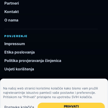
Partneri
Kontakt
O nama
POVJERENJE
Impressum
Etika poslovanja
Politika provjeravanja činjenica
Uvjeti korištenja
Na našoj web stranici koristimo kolačiće kako bismo vam pružili
© 2026 Kozmos.hr. Sva prava pridržana.
najrelevantnije iskustvo pamteći vaše postavke i preferencije.
Pritiskom na "Prihvati" pristajete na upotrebu SVIH kolačića.
Svemir, znanost, tehnologija i velike ideje za znatiželjne
čitatelje.
PRIHVATI
Postavke kolačića