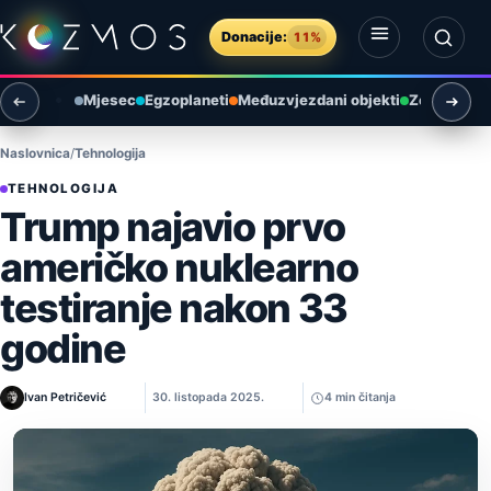
Preskoči na sadržaj
Donacije:
11%
Otvori izbornik
Otvori pretragu
Mjesec
Egzoplaneti
Međuzvjezdani objekti
Zemlja i ok
Naslovnica
Tehnologija
TEHNOLOGIJA
Trump najavio prvo
američko nuklearno
testiranje nakon 33
godine
Ivan Petričević
30. listopada 2025.
4 min čitanja