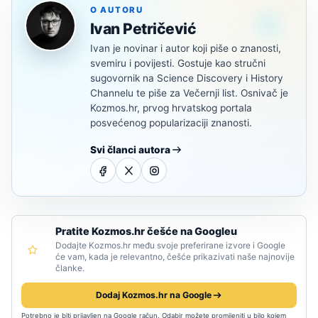
O AUTORU
Ivan Petričević
Ivan je novinar i autor koji piše o znanosti,
svemiru i povijesti. Gostuje kao stručni
sugovornik na Science Discovery i History
Channelu te piše za Večernji list. Osnivač je
Kozmos.hr, prvog hrvatskog portala
posvećenog popularizaciji znanosti.
Svi članci autora
Pratite Kozmos.hr češće na Googleu
Dodajte Kozmos.hr među svoje preferirane izvore i Google
će vam, kada je relevantno, češće prikazivati naše najnovije
članke.
Dodaj Kozmos.hr na Google
Potrebno je biti prijavljen na Google račun. Odabir možete promijeniti u bilo kojem