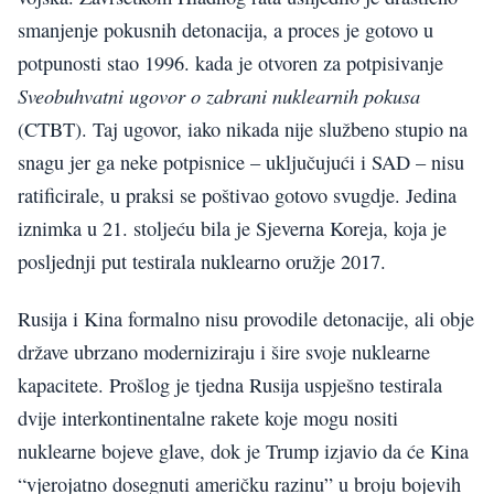
smanjenje pokusnih detonacija, a proces je gotovo u
potpunosti stao 1996. kada je otvoren za potpisivanje
Sveobuhvatni ugovor o zabrani nuklearnih pokusa
(CTBT). Taj ugovor, iako nikada nije službeno stupio na
snagu jer ga neke potpisnice – uključujući i SAD – nisu
ratificirale, u praksi se poštivao gotovo svugdje. Jedina
iznimka u 21. stoljeću bila je Sjeverna Koreja, koja je
posljednji put testirala nuklearno oružje 2017.
Rusija i Kina formalno nisu provodile detonacije, ali obje
države ubrzano moderniziraju i šire svoje nuklearne
kapacitete. Prošlog je tjedna Rusija uspješno testirala
dvije interkontinentalne rakete koje mogu nositi
nuklearne bojeve glave, dok je Trump izjavio da će Kina
“vjerojatno dosegnuti američku razinu” u broju bojevih