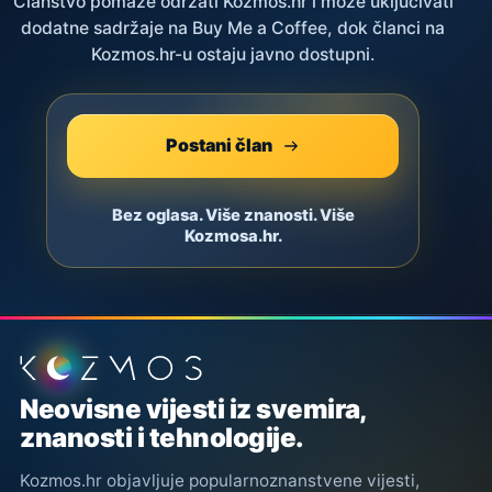
Članstvo pomaže održati Kozmos.hr i može uključivati
dodatne sadržaje na Buy Me a Coffee, dok članci na
Kozmos.hr-u ostaju javno dostupni.
Postani član
Bez oglasa. Više znanosti. Više
Kozmosa.hr.
Podnožje stranice
Neovisne vijesti iz svemira,
znanosti i tehnologije.
Kozmos.hr objavljuje popularnoznanstvene vijesti,