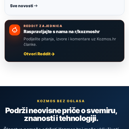
Sve novosti
REDDIT ZAJEDNICA
Raspravljajte s nama na r/kozmoshr
Podijelite pitanja, izvore i komentare uz Kozmos.hr
članke.
Otvori Reddit
KOZMOS BEZ OGLASA
Podrži neovisne priče o svemiru,
znanosti i tehnologiji.