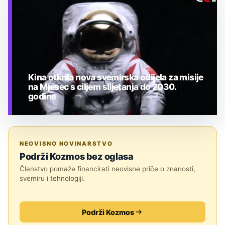
Kina otkrila nova svemirska odijela za misije
na Mjesec s ciljem slijetanja do 2030.
godine
TEHNOLOGIJA
NEOVISNO NOVINARSTVO
Podrži Kozmos bez oglasa
Članstvo pomaže financirati neovisne priče o znanosti,
svemiru i tehnologiji.
Podrži Kozmos