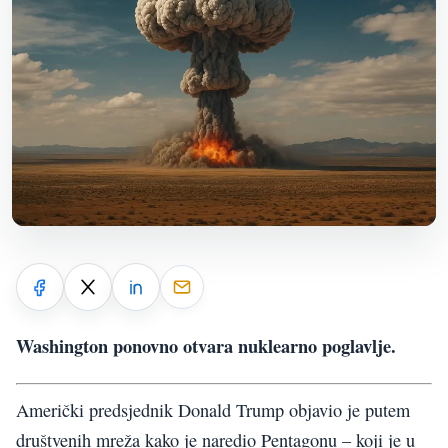
Washington ponovno otvara nuklearno poglavlje.
Američki predsjednik Donald Trump objavio je putem
društvenih mreža kako je naredio Pentagonu – koji je u