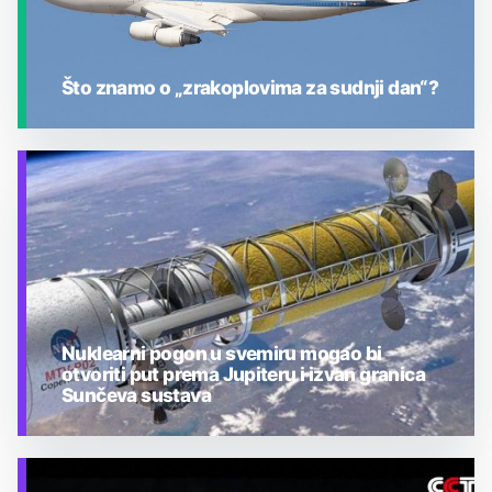
Što znamo o „zrakoplovima za sudnji dan“?
JESTE LI ZNALI?
Nuklearni pogon u svemiru mogao bi
otvoriti put prema Jupiteru i izvan granica
Sunčeva sustava
TEHNOLOGIJA