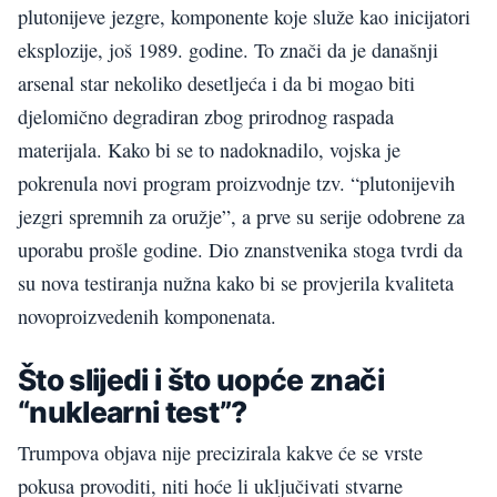
plutonijeve jezgre, komponente koje služe kao inicijatori
eksplozije, još 1989. godine. To znači da je današnji
arsenal star nekoliko desetljeća i da bi mogao biti
djelomično degradiran zbog prirodnog raspada
materijala. Kako bi se to nadoknadilo, vojska je
pokrenula novi program proizvodnje tzv. “plutonijevih
jezgri spremnih za oružje”, a prve su serije odobrene za
uporabu prošle godine. Dio znanstvenika stoga tvrdi da
su nova testiranja nužna kako bi se provjerila kvaliteta
novoproizvedenih komponenata.
Što slijedi i što uopće znači
“nuklearni test”?
Trumpova objava nije precizirala kakve će se vrste
pokusa provoditi, niti hoće li uključivati stvarne