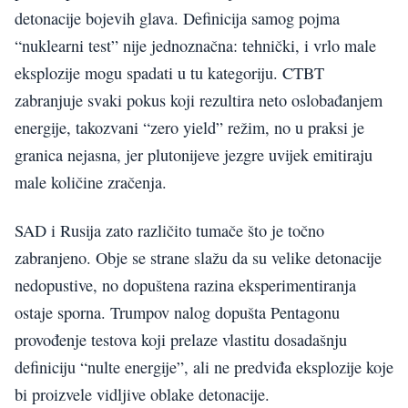
detonacije bojevih glava. Definicija samog pojma
“nuklearni test” nije jednoznačna: tehnički, i vrlo male
eksplozije mogu spadati u tu kategoriju. CTBT
zabranjuje svaki pokus koji rezultira neto oslobađanjem
energije, takozvani “zero yield” režim, no u praksi je
granica nejasna, jer plutonijeve jezgre uvijek emitiraju
male količine zračenja.
SAD i Rusija zato različito tumače što je točno
zabranjeno. Obje se strane slažu da su velike detonacije
nedopustive, no dopuštena razina eksperimentiranja
ostaje sporna. Trumpov nalog dopušta Pentagonu
provođenje testova koji prelaze vlastitu dosadašnju
definiciju “nulte energije”, ali ne predviđa eksplozije koje
bi proizvele vidljive oblake detonacije.