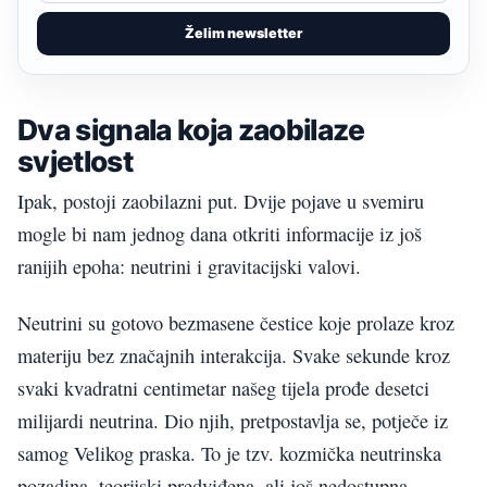
Želim newsletter
Dva signala koja zaobilaze
svjetlost
Ipak, postoji zaobilazni put. Dvije pojave u svemiru
mogle bi nam jednog dana otkriti informacije iz još
ranijih epoha: neutrini i gravitacijski valovi.
Neutrini su gotovo bezmasene čestice koje prolaze kroz
materiju bez značajnih interakcija. Svake sekunde kroz
svaki kvadratni centimetar našeg tijela prođe desetci
milijardi neutrina. Dio njih, pretpostavlja se, potječe iz
samog Velikog praska. To je tzv. kozmička neutrinska
pozadina, teorijski predviđena, ali još nedostupna