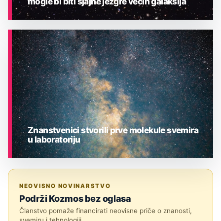
mogle bi biti sjajne jezgre većih galaksija
ASTRONOMIJA
Znanstvenici stvorili prve molekule svemira
u laboratoriju
ASTRONOMIJA
NEOVISNO NOVINARSTVO
Podrži Kozmos bez oglasa
Članstvo pomaže financirati neovisne priče o znanosti,
svemiru i tehnologiji.