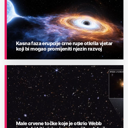
Kasna faza erupcije crne rupe otkrila vjetar
koji bi mogao promijeniti njezin razvoj
ASTRONOMIJA
Male crvene točke koje je otkrio Webb