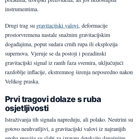
instrumentima.
Drugi trag su
gravitacijski valovi
, deformacije
prostorvremena nastale snažnim gravitacijskim
događajima, poput sudara crnih rupa ili eksplozija
supernova. Vjeruje se da postoji i pozadinski
gravitacijski signal iz ranih faza svemira, uključujući
razdoblje inflacije, ekstremnog širenja neposredno nakon
Velikog praska.
Prvi tragovi dolaze s ruba
osjetljivosti
Istraživanja tih signala napreduju, ali polako. Neutrini su
gotovo neuhvatljivi, a gravitacijski valovi iz najranijih
epoha previše su slabi za izravnu detekciju današnjim