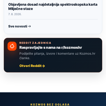
Objavljena dosad najdetaljnija spektroskopska karta
Mliječne staze
7. 8. 2026.
Sve novosti
REDDIT ZAJEDNICA
Raspravljajte s nama na r/kozmoshr
Podijelite pitanja, izvore i komentare uz Kozmos.hr
članke.
Otvori Reddit
KOZMOS BEZ OGLASA