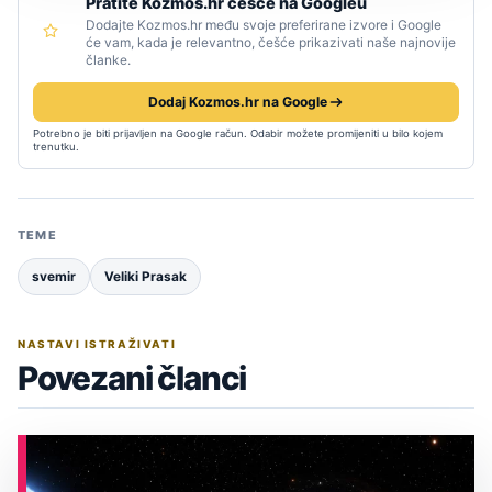
Pratite Kozmos.hr češće na Googleu
Dodajte Kozmos.hr među svoje preferirane izvore i Google
će vam, kada je relevantno, češće prikazivati naše najnovije
članke.
Dodaj Kozmos.hr na Google
Potrebno je biti prijavljen na Google račun. Odabir možete promijeniti u bilo kojem
trenutku.
TEME
svemir
Veliki Prasak
NASTAVI ISTRAŽIVATI
Povezani članci