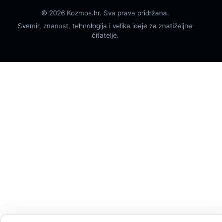
© 2026 Kozmos.hr. Sva prava pridržana.
Svemir, znanost, tehnologija i velike ideje za znatiželjne
čitatelje.