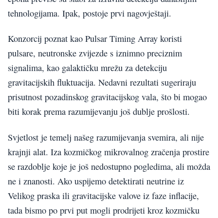
tehnologijama. Ipak, postoje prvi nagovještaji.
Konzorcij poznat kao Pulsar Timing Array koristi
pulsare, neutronske zvijezde s iznimno preciznim
signalima, kao galaktičku mrežu za detekciju
gravitacijskih fluktuacija. Nedavni rezultati sugeriraju
prisutnost pozadinskog gravitacijskog vala, što bi mogao
biti korak prema razumijevanju još dublje prošlosti.
Svjetlost je temelj našeg razumijevanja svemira, ali nije
krajnji alat. Iza kozmičkog mikrovalnog zračenja prostire
se razdoblje koje je još nedostupno pogledima, ali možda
ne i znanosti. Ako uspijemo detektirati neutrine iz
Velikog praska ili gravitacijske valove iz faze inflacije,
tada bismo po prvi put mogli prodrijeti kroz kozmičku