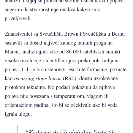
analiza u kojoj su proučene stotine tisuća takvih pojava
sugerira da stvarnost nije onakva kakvu smo
priželjkivali.
Znanstvenici sa Sveučilišta Brown i Sveučilišta u Bernu
sastavili su dosad najveći katalog tamnih pruga na
Marsu, analizirajući više od 86.000 satelitskih snimki
visoke rezolucije i identificirajući preko pola milijuna
pojava. Cilj je bio ustanoviti jesu li te formacije, poznate
recurring slope lineae
kao
(RSL), doista uzrokovane
protokom tekućine. No podaci pokazuju da njihova
pojava nije povezana s temperaturom, vlagom ili
orijentacijom padina, što bi se očekivalo ako bi voda
igrala ulogu.
“Kad smo složili globalnu kartu tih