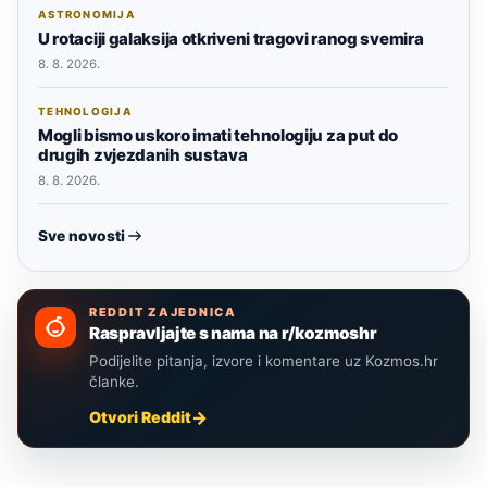
ASTRONOMIJA
U rotaciji galaksija otkriveni tragovi ranog svemira
8. 8. 2026.
TEHNOLOGIJA
Mogli bismo uskoro imati tehnologiju za put do
drugih zvjezdanih sustava
8. 8. 2026.
Sve novosti
REDDIT ZAJEDNICA
Raspravljajte s nama na r/kozmoshr
Podijelite pitanja, izvore i komentare uz Kozmos.hr
članke.
Otvori Reddit