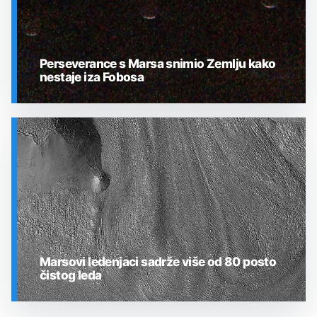
Perseverance s Marsa snimio Zemlju kako
nestaje iza Fobosa
SVEMIR
Marsovi ledenjaci sadrže više od 80 posto
čistog leda