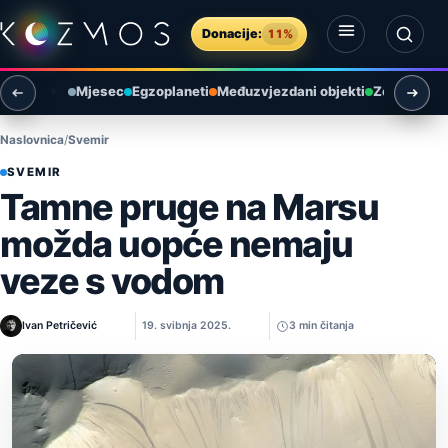
Preskoči na sadržaj
Donacije:
11%
Otvori izbornik
Otvori pretragu
Mjesec
Egzoplaneti
Međuzvjezdani objekti
Zemlja i ok
Naslovnica
Svemir
SVEMIR
Tamne pruge na Marsu
možda uopće nemaju
veze s vodom
Ivan Petričević
19. svibnja 2025.
3 min čitanja