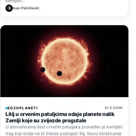
kemijski…
Ivan Petričević
31. 5. 2026.
EGZOPLANETI
Litij u crvenim patuljcima odaje planete nalik
Zemlji koje su zvijezde progutale
U atmosferama šest crvenih patuljaka pronađen je kemijski
trag koji ondje ne bi trebao postojati: litij. Novo istraživanje