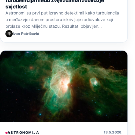
turbulencija među zvijezdama izobličuje
svjetlost
Astronomi su prvi put izravno detektirali kako turbulencija
u međuzvjezdanom prostoru iskrivljuje radiovalove koji
prolaze kroz Mliječnu stazu. Rezultat, objavljen…
Ivan Petričević
13. 5. 2026.
ASTRONOMIJA