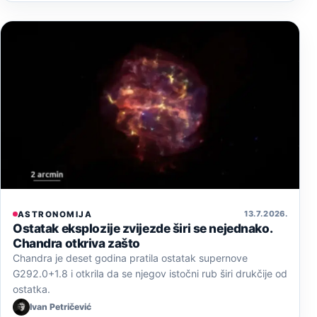
13. 7. 2026.
ASTRONOMIJA
Ostatak eksplozije zvijezde širi se nejednako.
Chandra otkriva zašto
Chandra je deset godina pratila ostatak supernove
G292.0+1.8 i otkrila da se njegov istočni rub širi drukčije od
ostatka.
Ivan Petričević