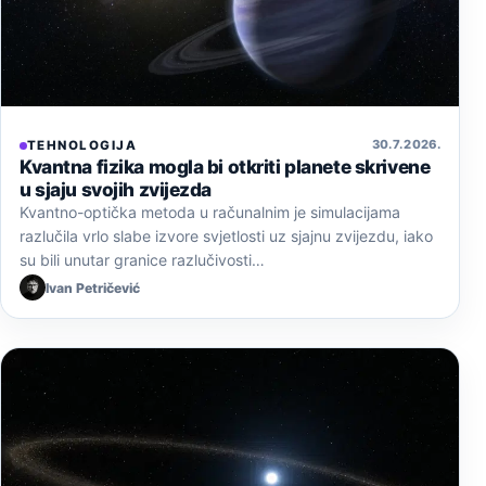
30. 7. 2026.
TEHNOLOGIJA
Kvantna fizika mogla bi otkriti planete skrivene
u sjaju svojih zvijezda
Kvantno-optička metoda u računalnim je simulacijama
razlučila vrlo slabe izvore svjetlosti uz sjajnu zvijezdu, iako
su bili unutar granice razlučivosti…
Ivan Petričević