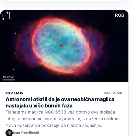
23. 6. 2026.
SVEMIR
Astronomi otkrili da je ova neobična maglica
nastajala u više burnih faza
Planetarna maglica NGC 6563 već gotovo dva stoljeća
intrigira astronome svojim nepravilnim, izduženim oblikom.
Nova opservacija pokazuje da njezina sadašnja…
Ivan Petričević