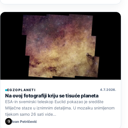
4. 7. 2026.
EGZOPLANETI
Na ovoj fotografiji kriju se tisuće planeta
ESA-in svemirski teleskop Euclid pokazao je središte
Mliječne staze u iznimnim detaljima. U mozaiku snimljenom
tijekom samo 26 sati vide…
Ivan Petričević