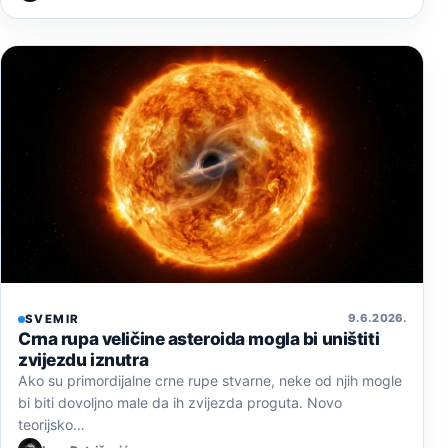
9. 6. 2026.
SVEMIR
Crna rupa veličine asteroida mogla bi uništiti
zvijezdu iznutra
Ako su primordijalne crne rupe stvarne, neke od njih mogle
bi biti dovoljno male da ih zvijezda proguta. Novo
teorijsko…