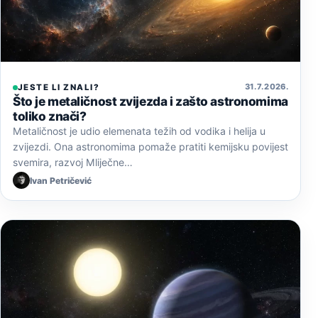
31. 7. 2026.
JESTE LI ZNALI?
Što je metaličnost zvijezda i zašto astronomima
toliko znači?
Metaličnost je udio elemenata težih od vodika i helija u
zvijezdi. Ona astronomima pomaže pratiti kemijsku povijest
svemira, razvoj Mliječne…
Ivan Petričević