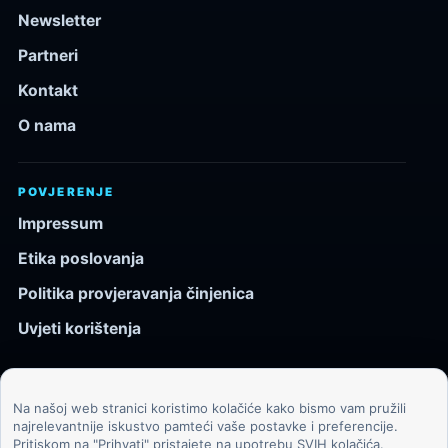
Newsletter
Partneri
Kontakt
O nama
POVJERENJE
Impressum
Etika poslovanja
Politika provjeravanja činjenica
Uvjeti korištenja
Na našoj web stranici koristimo kolačiće kako bismo vam pružili
© 2026 Kozmos.hr. Sva prava pridržana.
najrelevantnije iskustvo pamteći vaše postavke i preferencije.
Pritiskom na "Prihvati" pristajete na upotrebu SVIH kolačića.