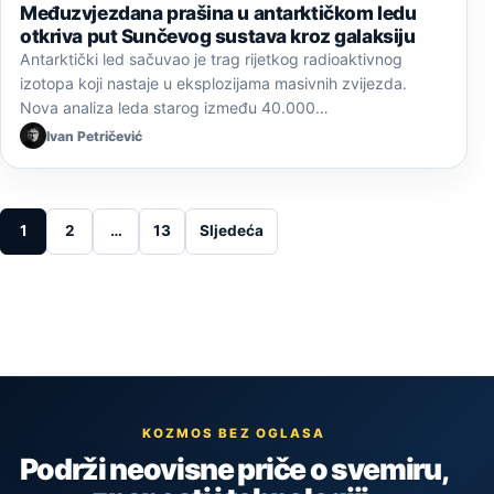
Međuzvjezdana prašina u antarktičkom ledu
otkriva put Sunčevog sustava kroz galaksiju
Antarktički led sačuvao je trag rijetkog radioaktivnog
izotopa koji nastaje u eksplozijama masivnih zvijezda.
Nova analiza leda starog između 40.000…
Ivan Petričević
Posts pagination
1
2
…
13
Sljedeća
KOZMOS BEZ OGLASA
Podrži neovisne priče o svemiru,