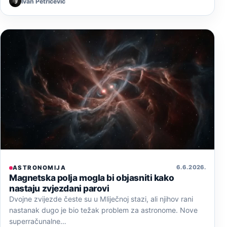
Ivan Petričević
6. 6. 2026.
ASTRONOMIJA
Magnetska polja mogla bi objasniti kako
nastaju zvjezdani parovi
Dvojne zvijezde česte su u Mliječnoj stazi, ali njihov rani
nastanak dugo je bio težak problem za astronome. Nove
superračunalne…