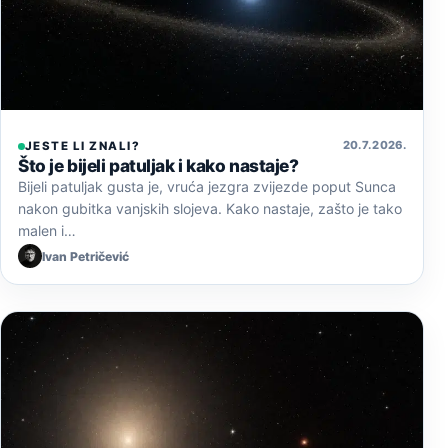
20. 7. 2026.
JESTE LI ZNALI?
Što je bijeli patuljak i kako nastaje?
Bijeli patuljak gusta je, vruća jezgra zvijezde poput Sunca
nakon gubitka vanjskih slojeva. Kako nastaje, zašto je tako
malen i…
Ivan Petričević