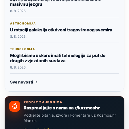
masivnu jezgru
8. 8. 2026.
ASTRONOMIJA
U rotaciji galaksija otkriveni tragovi ranog svemira
8. 8. 2026.
TEHNOLOGIJA
Mogli bismo uskoro imati tehnologiju za put do
drugih zvjezdanih sustava
8. 8. 2026.
Sve novosti
REDDIT ZAJEDNICA
Raspravljajte s nama na r/kozmoshr
Podijelite pitanja, izvore i komentare uz Kozmos.hr
članke.