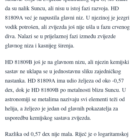
da su nalik Suncu, ali nisu u istoj fazi razvoja. HD
81809A već je napustila glavni niz. U njezinoj je jezgri
vodik potrošen, ali zvijezda još nije ušla u fazu crvenog
diva. Nalazi se u prijelaznoj fazi između zvijezde
glavnog niza i kasnijeg širenja.
HD 81809B još je na glavnom nizu, ali njezin kemijski
sastav ne uklapa se u jednostavnu sliku zajedničkog
nastanka. HD 81809A ima udio željeza od oko -0,57
dex, dok je HD 81809B po metalnosti blizu Suncu. U
astronomiji se metalima nazivaju svi elementi teži od
helija, a željezo je jedan od glavnih pokazatelja za
usporedbu kemijskog sastava zvijezda.
Razlika od 0,57 dex nije mala. Riječ je o logaritamskoj