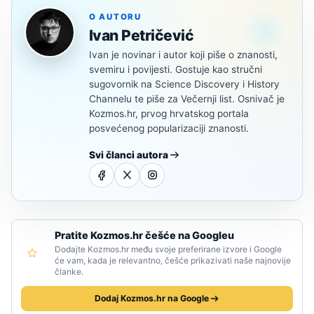
O AUTORU
Ivan Petričević
Ivan je novinar i autor koji piše o znanosti,
svemiru i povijesti. Gostuje kao stručni
sugovornik na Science Discovery i History
Channelu te piše za Večernji list. Osnivač je
Kozmos.hr, prvog hrvatskog portala
posvećenog popularizaciji znanosti.
Svi članci autora
Pratite Kozmos.hr češće na Googleu
Dodajte Kozmos.hr među svoje preferirane izvore i Google
će vam, kada je relevantno, češće prikazivati naše najnovije
članke.
Dodaj Kozmos.hr na Google