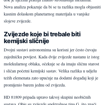
Nova analiza pokazuje da bi se ta razlika mogla objasniti
kasnim dolaskom planetarnog materijala u vanjske
slojeve zvijezde.
Zvijezde koje bi trebale biti
kemijski sličnije
Dvojni sustavi astronomima su korisni jer često čuvaju
zajedničku povijest. Kada dvije zvijezde nastanu iz istog
molekularnog oblaka, očekuje se da imaju sličnu starost
i sličan početni kemijski sastav. Velika razlika u udjelu
težih elemenata zato upućuje na dodatni događaj koji je
promijenio barem jednu od zvijezda.
HD 81809 pripada upravo takvoj skupini neobičnih
sustava. Obje su zvijezde spektralnog tipa G, što znači