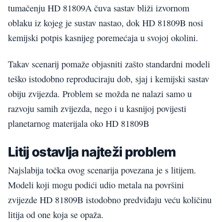
tumačenju HD 81809A čuva sastav bliži izvornom
oblaku iz kojeg je sustav nastao, dok HD 81809B nosi
kemijski potpis kasnijeg poremećaja u svojoj okolini.
Takav scenarij pomaže objasniti zašto standardni modeli
teško istodobno reproduciraju dob, sjaj i kemijski sastav
obiju zvijezda. Problem se možda ne nalazi samo u
razvoju samih zvijezda, nego i u kasnijoj povijesti
planetarnog materijala oko HD 81809B
Litij ostavlja najteži problem
Najslabija točka ovog scenarija povezana je s litijem.
Modeli koji mogu podići udio metala na površini
zvijezde HD 81809B istodobno predviđaju veću količinu
litija od one koja se opaža.