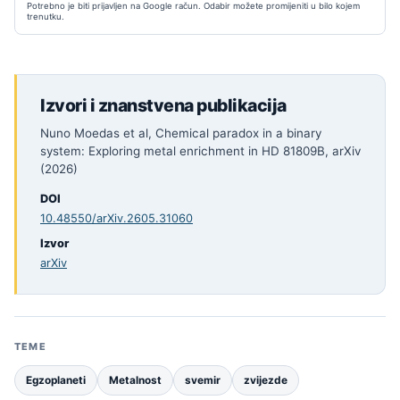
Potrebno je biti prijavljen na Google račun. Odabir možete promijeniti u bilo kojem
trenutku.
Izvori i znanstvena publikacija
Nuno Moedas et al, Chemical paradox in a binary
system: Exploring metal enrichment in HD 81809B, arXiv
(2026)
DOI
10.48550/arXiv.2605.31060
Izvor
arXiv
TEME
Egzoplaneti
Metalnost
svemir
zvijezde