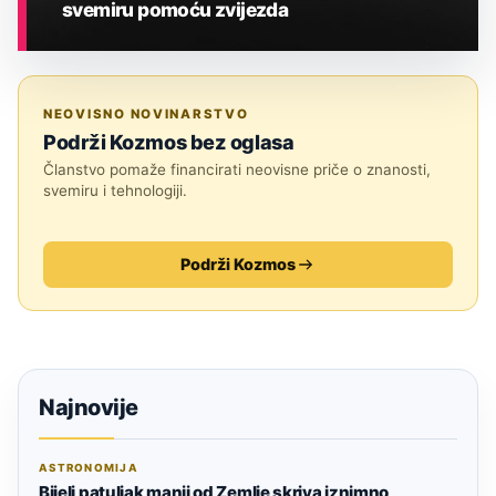
svemiru pomoću zvijezda
ASTRONOMIJA
NEOVISNO NOVINARSTVO
Podrži Kozmos bez oglasa
Članstvo pomaže financirati neovisne priče o znanosti,
svemiru i tehnologiji.
Podrži Kozmos
Najnovije
ASTRONOMIJA
Bijeli patuljak manji od Zemlje skriva iznimno