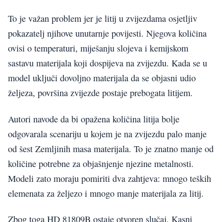
To je važan problem jer je litij u zvijezdama osjetljiv
pokazatelj njihove unutarnje povijesti. Njegova količina
ovisi o temperaturi, miješanju slojeva i kemijskom
sastavu materijala koji dospijeva na zvijezdu. Kada se u
model uključi dovoljno materijala da se objasni udio
željeza, površina zvijezde postaje prebogata litijem.
Autori navode da bi opažena količina litija bolje
odgovarala scenariju u kojem je na zvijezdu palo manje
od šest Zemljinih masa materijala. To je znatno manje od
količine potrebne za objašnjenje njezine metalnosti.
Modeli zato moraju pomiriti dva zahtjeva: mnogo teških
elemenata za željezo i mnogo manje materijala za litij.
Zbog toga HD 81809B ostaje otvoren slučaj. Kasni