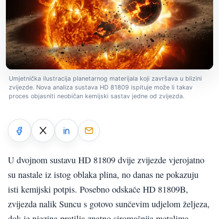
Umjetnička ilustracija planetarnog materijala koji završava u blizini
zvijezde. Nova analiza sustava HD 81809 ispituje može li takav
proces objasniti neobičan kemijski sastav jedne od zvijezda.
U dvojnom sustavu HD 81809 dvije zvijezde vjerojatno
su nastale iz istog oblaka plina, no danas ne pokazuju
isti kemijski potpis. Posebno odskače HD 81809B,
zvijezda nalik Suncu s gotovo sunčevim udjelom željeza,
dok je njezina pratilja znatno siromašnija metalima.