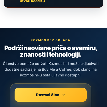
Otvori Reddit
KOZMOS BEZ OGLASA
Podrži neovisne priče o svemiru,
znanosti i tehnologiji.
Članstvo pomaže održati Kozmos.hr i može uključivati
dodatne sadržaje na Buy Me a Coffee, dok članci na
Kozmos.hr-u ostaju javno dostupni.
Postani član