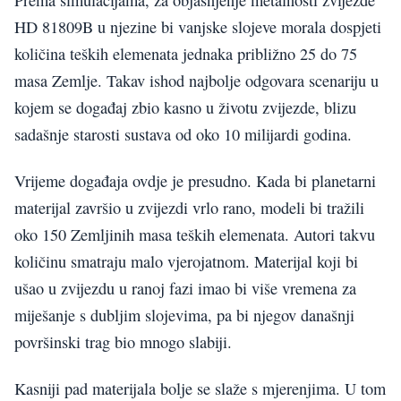
HD 81809B u njezine bi vanjske slojeve morala dospjeti
količina teških elemenata jednaka približno 25 do 75
masa Zemlje. Takav ishod najbolje odgovara scenariju u
kojem se događaj zbio kasno u životu zvijezde, blizu
sadašnje starosti sustava od oko 10 milijardi godina.
Vrijeme događaja ovdje je presudno. Kada bi planetarni
materijal završio u zvijezdi vrlo rano, modeli bi tražili
oko 150 Zemljinih masa teških elemenata. Autori takvu
količinu smatraju malo vjerojatnom. Materijal koji bi
ušao u zvijezdu u ranoj fazi imao bi više vremena za
miješanje s dubljim slojevima, pa bi njegov današnji
površinski trag bio mnogo slabiji.
Kasniji pad materijala bolje se slaže s mjerenjima. U tom