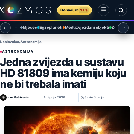
Preskoči na sadržaj
Donacije:
11%
Otvori izbornik
Otvori pretragu
Mjesec
Egzoplaneti
Međuzvjezdani objekti
Zemlja i ok
Naslovnica
Astronomija
ASTRONOMIJA
Jedna zvijezda u sustavu
HD 81809 ima kemiju koju
ne bi trebala imati
Ivan Petričević
6. lipnja 2026.
5 min čitanja