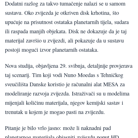
Dodatni razlog za takvo tumačenje nalazi se u samom
sustavu. Oko zvijezda je otkriven disk krhotina, što
upućuje na prisutnost ostataka planetarnih tijela, sudara
ili raspada manjih objekata. Disk ne dokazuje da je taj
materijal završio u zvijezdi, ali pokazuje da u sustavu
postoji mogući izvor planetarnih ostataka.
Nova studija, objavljena 29. svibnja, detaljnije provjerava
taj scenarij. Tim koji vodi Nuno Moedas s Tehničkog
sveučilišta Danske koristio je računalni alat MESA za
modeliranje razvoja zvijezda. Istraživači su u modelima
mijenjali količinu materijala, njegov kemijski sastav i
trenutak u kojem je mogao pasti na zvijezdu.
Pitanje je bilo vrlo jasno: može li naknadni pad
planetarnog materijala objasniti zvijezdu poput HD