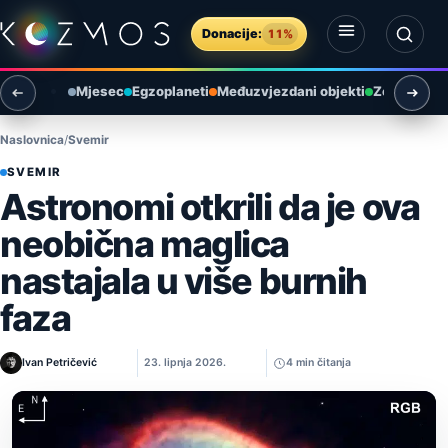
Preskoči na sadržaj
Donacije:
11%
Otvori izbornik
Otvori pretragu
Mjesec
Egzoplaneti
Međuzvjezdani objekti
Zemlja i ok
Naslovnica
Svemir
SVEMIR
Astronomi otkrili da je ova
neobična maglica
nastajala u više burnih
faza
Ivan Petričević
23. lipnja 2026.
4 min čitanja