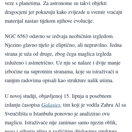
veze s planetima. Za astronome su takvi objekti
dragocjeni jer pokazuju kako zvijezde u svemir vraćaju
materijal nastao tijekom njihove evolucije.
NGC 6563 odavno se izdvaja neobičnim izgledom.
Njezino glavno tijelo je eliptično, ali nepravilno. Jedna
strana je uža od druge, zbog čega maglica izgleda
izduženo i asimetrično. Uz nju se nalaze i dvije manje
izbočine na suprotnim stranama, koje su istraživači u
ranijim radovima opisali kao strukture nalik ušima.
U novoj studiji, objavljenoj 15. lipnja u posebnom
Galaxies
izdanju časopisa
, tim koji je vodila Zahra Al sa
Sveučilišta u Istanbulu ponovno je analizirao ovu
maglicu. Istraživače nije zanimao samo njezin oblik,
nego i gibanje plina u različitim dijelovima strukture.