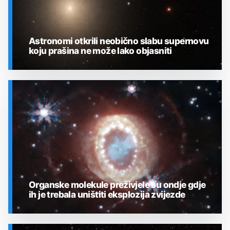
Astronomi otkrili neobično slabu supernovu
koju prašina ne može lako objasniti
SVEMIR
Organske molekule preživjele su ondje gdje
ih je trebala uništiti eksplozija zvijezde