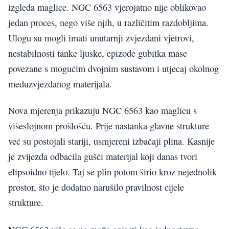
izgleda maglice. NGC 6563 vjerojatno nije oblikovao
jedan proces, nego više njih, u različitim razdobljima.
Ulogu su mogli imati unutarnji zvjezdani vjetrovi,
nestabilnosti tanke ljuske, epizode gubitka mase
povezane s mogućim dvojnim sustavom i utjecaj okolnog
međuzvjezdanog materijala.
Nova mjerenja prikazuju NGC 6563 kao maglicu s
višeslojnom prošlošću. Prije nastanka glavne strukture
već su postojali stariji, usmjereni izbačaji plina. Kasnije
je zvijezda odbacila gušći materijal koji danas tvori
elipsoidno tijelo. Taj se plin potom širio kroz nejednolik
prostor, što je dodatno narušilo pravilnost cijele
strukture.