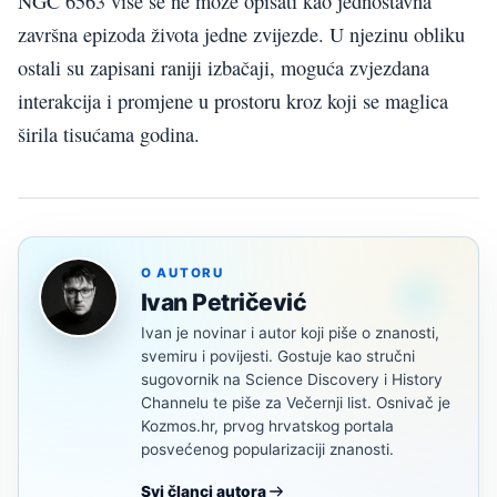
NGC 6563 više se ne može opisati kao jednostavna
završna epizoda života jedne zvijezde. U njezinu obliku
ostali su zapisani raniji izbačaji, moguća zvjezdana
interakcija i promjene u prostoru kroz koji se maglica
širila tisućama godina.
O AUTORU
Ivan Petričević
Ivan je novinar i autor koji piše o znanosti,
svemiru i povijesti. Gostuje kao stručni
sugovornik na Science Discovery i History
Channelu te piše za Večernji list. Osnivač je
Kozmos.hr, prvog hrvatskog portala
posvećenog popularizaciji znanosti.
Svi članci autora