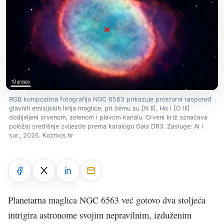
RGB kompozitna fotografija NGC 6563 prikazuje prostorni raspored
glavnih emisijskih linija maglice, pri čemu su [N II], Hα i [O III]
dodijeljeni crvenom, zelenom i plavom kanalu. Crveni križ označava
položaj središnje zvijezde prema katalogu Gaia DR3. Zasluge: Al i
sur., 2026. Kozmos.hr
Planetarna maglica NGC 6563 već gotovo dva stoljeća
intrigira astronome svojim nepravilnim, izduženim