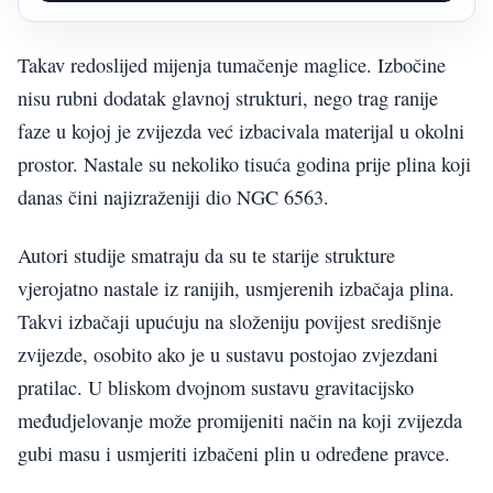
Takav redoslijed mijenja tumačenje maglice. Izbočine
nisu rubni dodatak glavnoj strukturi, nego trag ranije
faze u kojoj je zvijezda već izbacivala materijal u okolni
prostor. Nastale su nekoliko tisuća godina prije plina koji
danas čini najizraženiji dio NGC 6563.
Autori studije smatraju da su te starije strukture
vjerojatno nastale iz ranijih, usmjerenih izbačaja plina.
Takvi izbačaji upućuju na složeniju povijest središnje
zvijezde, osobito ako je u sustavu postojao zvjezdani
pratilac. U bliskom dvojnom sustavu gravitacijsko
međudjelovanje može promijeniti način na koji zvijezda
gubi masu i usmjeriti izbačeni plin u određene pravce.