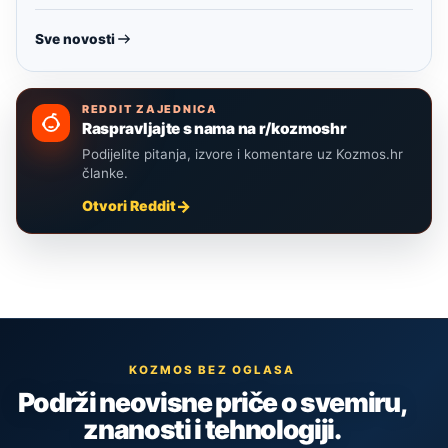
Sve novosti
REDDIT ZAJEDNICA
Raspravljajte s nama na r/kozmoshr
Podijelite pitanja, izvore i komentare uz Kozmos.hr
članke.
Otvori Reddit
KOZMOS BEZ OGLASA
Podrži neovisne priče o svemiru,
znanosti i tehnologiji.