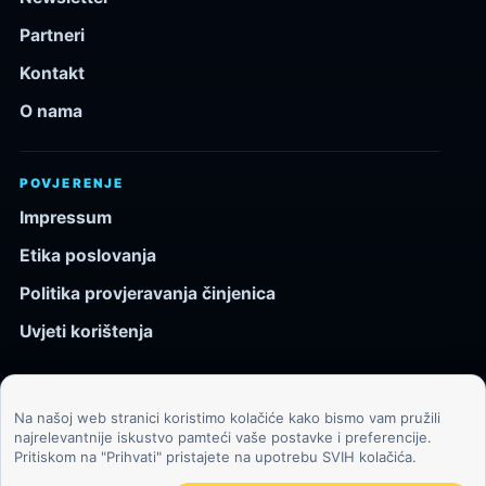
Partneri
Kontakt
O nama
POVJERENJE
Impressum
Etika poslovanja
Politika provjeravanja činjenica
Uvjeti korištenja
Na našoj web stranici koristimo kolačiće kako bismo vam pružili
© 2026 Kozmos.hr. Sva prava pridržana.
najrelevantnije iskustvo pamteći vaše postavke i preferencije.
Pritiskom na "Prihvati" pristajete na upotrebu SVIH kolačića.
Svemir, znanost, tehnologija i velike ideje za znatiželjne
čitatelje.