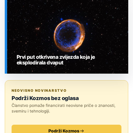
SVEMIR
Prvi put otkrivena zvijezda koja je
eksplodirala dvaput
SVEMIR
NEOVISNO NOVINARSTVO
Podrži Kozmos bez oglasa
Članstvo pomaže financirati neovisne priče o znanosti,
svemiru i tehnologiji.
Podrži Kozmos