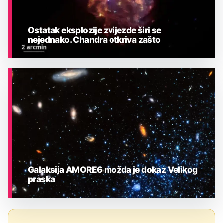
Ostatak eksplozije zvijezde širi se
nejednako. Chandra otkriva zašto
ASTRONOMIJA
Galaksija AMORE6 možda je dokaz Velikog
praska
ASTRONOMIJA