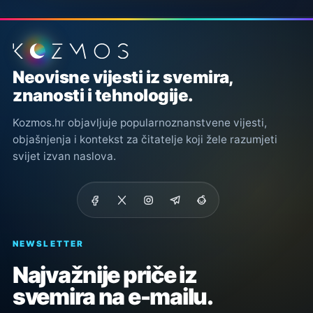
Podnožje stranice
Neovisne vijesti iz svemira,
znanosti i tehnologije.
Kozmos.hr objavljuje popularnoznanstvene vijesti,
objašnjenja i kontekst za čitatelje koji žele razumjeti
svijet izvan naslova.
NEWSLETTER
Najvažnije priče iz
svemira na e-mailu.