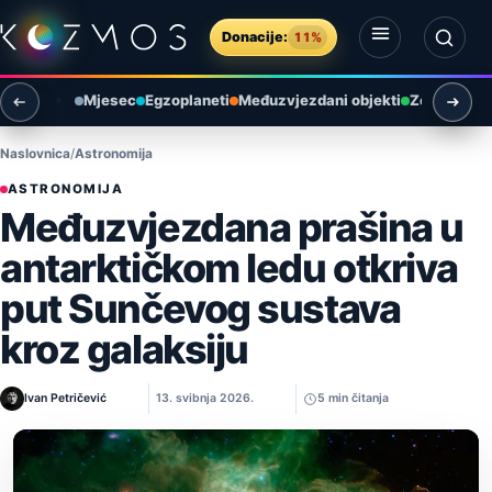
Preskoči na sadržaj
Donacije:
11%
Otvori izbornik
Otvori pretragu
Mjesec
Egzoplaneti
Međuzvjezdani objekti
Zemlja i ok
Naslovnica
Astronomija
ASTRONOMIJA
Međuzvjezdana prašina u
antarktičkom ledu otkriva
put Sunčevog sustava
kroz galaksiju
Ivan Petričević
13. svibnja 2026.
5 min čitanja