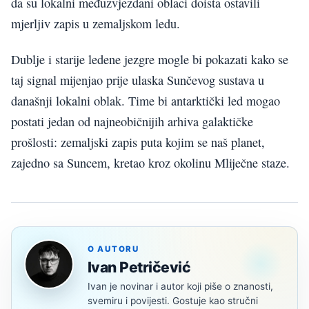
da su lokalni međuzvjezdani oblaci doista ostavili
mjerljiv zapis u zemaljskom ledu.
Dublje i starije ledene jezgre mogle bi pokazati kako se
taj signal mijenjao prije ulaska Sunčevog sustava u
današnji lokalni oblak. Time bi antarktički led mogao
postati jedan od najneobičnijih arhiva galaktičke
prošlosti: zemaljski zapis puta kojim se naš planet,
zajedno sa Suncem, kretao kroz okolinu Mliječne staze.
O AUTORU
Ivan Petričević
Ivan je novinar i autor koji piše o znanosti,
svemiru i povijesti. Gostuje kao stručni