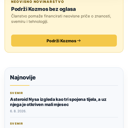
NEOVISNO NOVINARSTVO
Podrži Kozmos bez oglasa
Članstvo pomaže financirati neovisne priče o znanosti,
svemiru i tehnologiji.
Podrži Kozmos
Najnovije
SVEMIR
Asteroid Nysa izgleda kao tri spojena tijela, a uz
njega je otkriven mali mjesec
6. 8. 2026.
SVEMIR