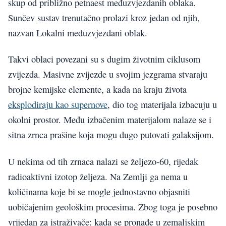
skup od približno petnaest međuzvjezdanih oblaka.
Sunčev sustav trenutačno prolazi kroz jedan od njih,
nazvan Lokalni međuzvjezdani oblak.
Takvi oblaci povezani su s dugim životnim ciklusom
zvijezda. Masivne zvijezde u svojim jezgrama stvaraju
brojne kemijske elemente, a kada na kraju života
eksplodiraju kao supernove
, dio tog materijala izbacuju u
okolni prostor. Među izbačenim materijalom nalaze se i
sitna zrnca prašine koja mogu dugo putovati galaksijom.
U nekima od tih zrnaca nalazi se željezo-60, rijedak
radioaktivni izotop željeza. Na Zemlji ga nema u
količinama koje bi se mogle jednostavno objasniti
uobičajenim geološkim procesima. Zbog toga je posebno
vrijedan za istraživače: kada se pronađe u zemaljskim