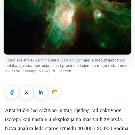
Kompleks molekularnih oblaka u Orionu primjer je međuzvjezdanog
oblaka, golema područja plina i prašine u kojem se mogu rađati nove
zvijezde. Zasluge: NASA/JPL-Caltech.
Antarktički led sačuvao je trag rijetkog radioaktivnog
izotopa koji nastaje u eksplozijama masivnih zvijezda.
Nova analiza leda starog između 40.000 i 80.000 godina