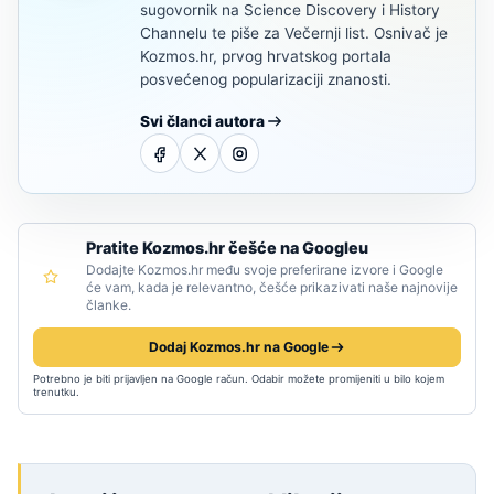
sugovornik na Science Discovery i History
Channelu te piše za Večernji list. Osnivač je
Kozmos.hr, prvog hrvatskog portala
posvećenog popularizaciji znanosti.
Svi članci autora
Pratite Kozmos.hr češće na Googleu
Dodajte Kozmos.hr među svoje preferirane izvore i Google
će vam, kada je relevantno, češće prikazivati naše najnovije
članke.
Dodaj Kozmos.hr na Google
Potrebno je biti prijavljen na Google račun. Odabir možete promijeniti u bilo kojem
trenutku.