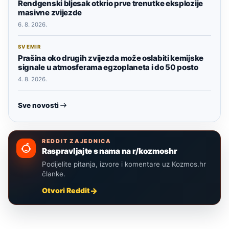
Rendgenski bljesak otkrio prve trenutke eksplozije
masivne zvijezde
6. 8. 2026.
SVEMIR
Prašina oko drugih zvijezda može oslabiti kemijske
signale u atmosferama egzoplaneta i do 50 posto
4. 8. 2026.
Sve novosti
REDDIT ZAJEDNICA
Raspravljajte s nama na r/kozmoshr
Podijelite pitanja, izvore i komentare uz Kozmos.hr
članke.
Otvori Reddit