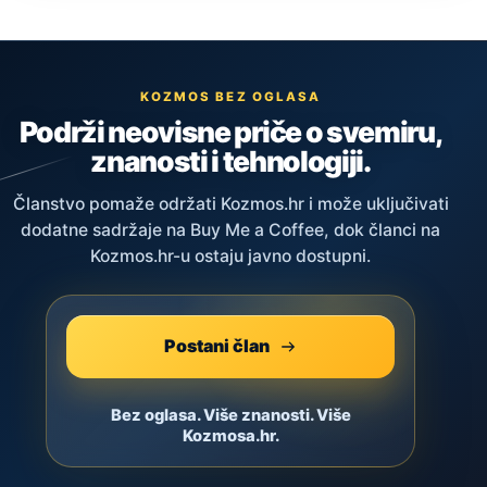
KOZMOS BEZ OGLASA
Podrži neovisne priče o svemiru,
znanosti i tehnologiji.
Članstvo pomaže održati Kozmos.hr i može uključivati
dodatne sadržaje na Buy Me a Coffee, dok članci na
Kozmos.hr-u ostaju javno dostupni.
Postani član
Bez oglasa. Više znanosti. Više
Kozmosa.hr.