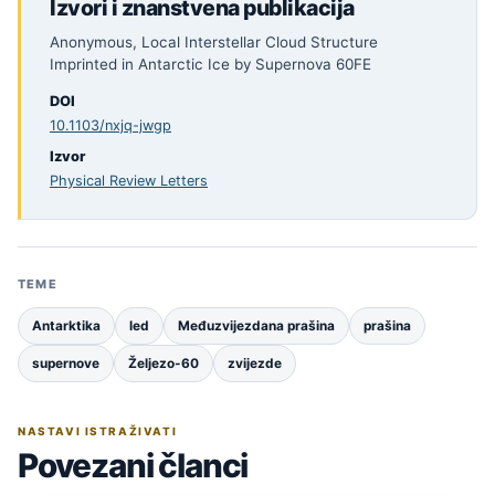
Izvori i znanstvena publikacija
Anonymous, Local Interstellar Cloud Structure
Imprinted in Antarctic Ice by Supernova 60FE
DOI
10.1103/nxjq-jwgp
Izvor
Physical Review Letters
TEME
Antarktika
led
Međuzvijezdana prašina
prašina
supernove
Željezo-60
zvijezde
NASTAVI ISTRAŽIVATI
Povezani članci