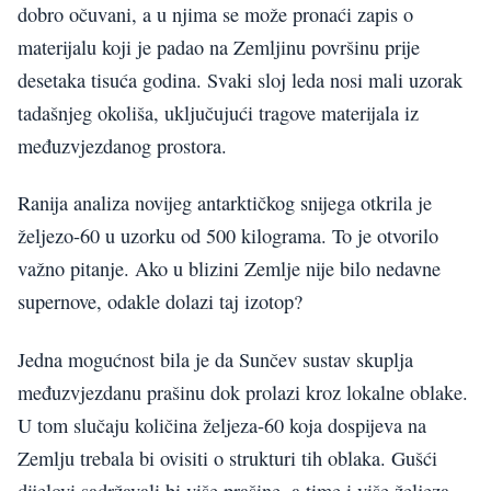
dobro očuvani, a u njima se može pronaći zapis o
materijalu koji je padao na Zemljinu površinu prije
desetaka tisuća godina. Svaki sloj leda nosi mali uzorak
tadašnjeg okoliša, uključujući tragove materijala iz
međuzvjezdanog prostora.
Ranija analiza novijeg antarktičkog snijega otkrila je
željezo-60 u uzorku od 500 kilograma. To je otvorilo
važno pitanje. Ako u blizini Zemlje nije bilo nedavne
supernove, odakle dolazi taj izotop?
Jedna mogućnost bila je da Sunčev sustav skuplja
međuzvjezdanu prašinu dok prolazi kroz lokalne oblake.
U tom slučaju količina željeza-60 koja dospijeva na
Zemlju trebala bi ovisiti o strukturi tih oblaka. Gušći
dijelovi sadržavali bi više prašine, a time i više željeza-