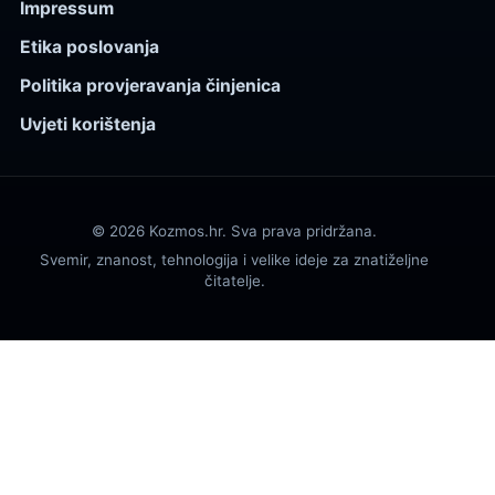
Impressum
Etika poslovanja
Politika provjeravanja činjenica
Uvjeti korištenja
© 2026 Kozmos.hr. Sva prava pridržana.
Svemir, znanost, tehnologija i velike ideje za znatiželjne
čitatelje.