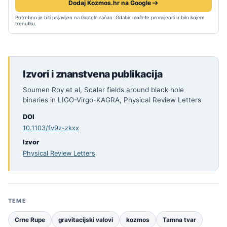
Dodaj Kozmos.hr na Google
Potrebno je biti prijavljen na Google račun. Odabir možete promijeniti u bilo kojem
trenutku.
Izvori i znanstvena publikacija
Soumen Roy et al, Scalar fields around black hole
binaries in LIGO-Virgo-KAGRA, Physical Review Letters
DOI
10.1103/fv9z-zkxx
Izvor
Physical Review Letters
TEME
Crne Rupe
gravitacijski valovi
kozmos
Tamna tvar