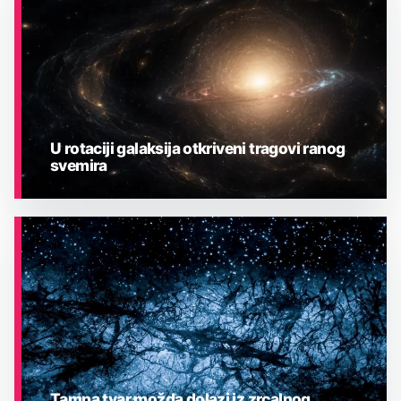
U rotaciji galaksija otkriveni tragovi ranog
svemira
ASTRONOMIJA
Tamna tvar možda dolazi iz zrcalnog