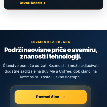
Otvori Reddit
KOZMOS BEZ OGLASA
Podrži neovisne priče o svemiru,
znanosti i tehnologiji.
Članstvo pomaže održati Kozmos.hr i može uključivati
dodatne sadržaje na Buy Me a Coffee, dok članci na
Kozmos.hr-u ostaju javno dostupni.
Postani član