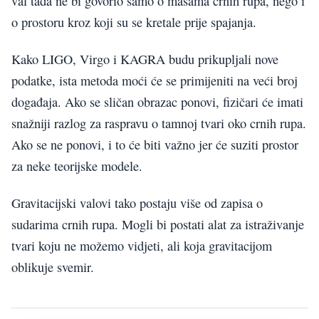
val tada ne bi govorio samo o masama crnih rupa, nego i
o prostoru kroz koji su se kretale prije spajanja.
Kako LIGO, Virgo i KAGRA budu prikupljali nove
podatke, ista metoda moći će se primijeniti na veći broj
događaja. Ako se sličan obrazac ponovi, fizičari će imati
snažniji razlog za raspravu o tamnoj tvari oko crnih rupa.
Ako se ne ponovi, i to će biti važno jer će suziti prostor
za neke teorijske modele.
Gravitacijski valovi tako postaju više od zapisa o
sudarima crnih rupa. Mogli bi postati alat za istraživanje
tvari koju ne možemo vidjeti, ali koja gravitacijom
oblikuje svemir.