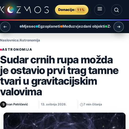
Preskoči na sadržaj
Donacije:
11%
Otvori izbornik
Otvori pretragu
Mjesec
Egzoplaneti
Međuzvjezdani objekti
Zemlja i ok
Naslovnica
Astronomija
ASTRONOMIJA
Sudar crnih rupa možda
je ostavio prvi trag tamne
tvari u gravitacijskim
valovima
Ivan Petričević
13. svibnja 2026.
7 min čitanja