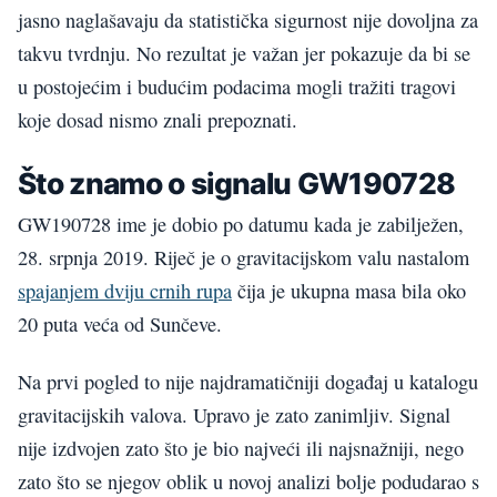
jasno naglašavaju da statistička sigurnost nije dovoljna za
takvu tvrdnju. No rezultat je važan jer pokazuje da bi se
u postojećim i budućim podacima mogli tražiti tragovi
koje dosad nismo znali prepoznati.
Što znamo o signalu GW190728
GW190728 ime je dobio po datumu kada je zabilježen,
28. srpnja 2019. Riječ je o gravitacijskom valu nastalom
spajanjem dviju crnih rupa
čija je ukupna masa bila oko
20 puta veća od Sunčeve.
Na prvi pogled to nije najdramatičniji događaj u katalogu
gravitacijskih valova. Upravo je zato zanimljiv. Signal
nije izdvojen zato što je bio najveći ili najsnažniji, nego
zato što se njegov oblik u novoj analizi bolje podudarao s