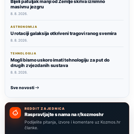
Bijeli patuljak manji od Zemlje skriva iznimno
masivnu jezgru
8. 8. 2026.
ASTRONOMIJA
U rotaciji galaksija otkriveni tragovi ranog svemira
8. 8. 2026.
TEHNOLOGIJA
Mogli bismo uskoro imati tehnologiju za put do
drugih zvjezdanih sustava
8. 8. 2026.
Sve novosti
REDDIT ZAJEDNICA
Raspravljajte s nama na r/kozmoshr
Podijelite pitanja, izvore i komentare uz Kozmos.hr
članke.