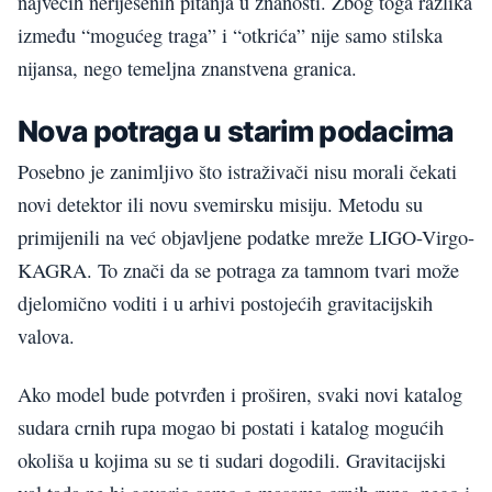
najvećih neriješenih pitanja u znanosti. Zbog toga razlika
između “mogućeg traga” i “otkrića” nije samo stilska
nijansa, nego temeljna znanstvena granica.
Nova potraga u starim podacima
Posebno je zanimljivo što istraživači nisu morali čekati
novi detektor ili novu svemirsku misiju. Metodu su
primijenili na već objavljene podatke mreže LIGO-Virgo-
KAGRA. To znači da se potraga za tamnom tvari može
djelomično voditi i u arhivi postojećih gravitacijskih
valova.
Ako model bude potvrđen i proširen, svaki novi katalog
sudara crnih rupa mogao bi postati i katalog mogućih
okoliša u kojima su se ti sudari dogodili. Gravitacijski