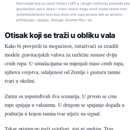
Novi model koji su razvili fizičari s MIT-a i drugih institucija predviđa kak
gravitacijski valovi (plavi i crveni valovi) mogu nositi otiske tamne tvari
(svijetloljubičasto) kroz koju dvije crne rupe prolaze dok se spiralno
približavaju i spajaju. Zasluge: Soumen Roy i sur.
Otisak koji se traži u obliku vala
Kako bi provjerili tu mogućnost, istraživači su izradili
modele gravitacijskih valova za različite sustave dviju
crnih rupa. U simulacijama su mijenjali mase crnih rupa,
njihova svojstva, udaljenost od Zemlje i gustoću tamne
tvari u okolini.
Zatim su uspoređivali dva scenarija. U prvom se crne
rupe spajaju u vakuumu. U drugom se spajanje događa u
području u kojem tamna tvar utječe na signal.
Takav pristup ne traži svjetlost, sjaj ni spektar. Trag