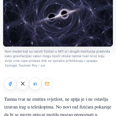
Novi model koji su razvili fizičari s MIT-a i drugih institucija predviđa
kako gravitacijski valovi mogu nositi otiske tamne tvari kroz koju
dvije crne rupe prolaze dok se spiralno približavaju i spajaju.
Zasluge: Soumen Roy i sur.
Tamna tvar ne emitira svjetlost, ne upija je i ne ostavlja
izravan trag u teleskopima. No novi rad fizičara pokazuje
da bi se njezin utjecaj možda mogao prepoznati u