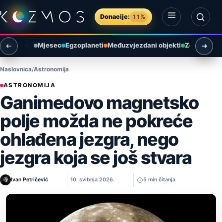
Preskoči na sadržaj
Donacije:
11%
Otvori izbornik
Otvori pretragu
Mjesec
Egzoplaneti
Međuzvjezdani objekti
Zemlja i ok
Naslovnica
Astronomija
ASTRONOMIJA
Ganimedovo magnetsko
polje možda ne pokreće
ohlađena jezgra, nego
jezgra koja se još stvara
Ivan Petričević
10. svibnja 2026.
5 min čitanja