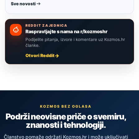
Sve novosti
REDDIT ZAJEDNICA
Raspravljajte s nama na r/kozmoshr
Podijelite pitanja, izvore i komentare uz Kozmos.hr
članke.
Otvori Reddit
KOZMOS BEZ OGLASA
Podrži neovisne priče o svemiru,
znanosti i tehnologiji.
Članstvo pomaže održati Kozmos.hr i može uključivati