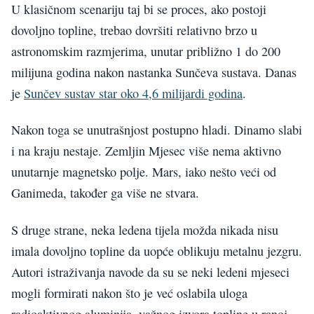
U klasičnom scenariju taj bi se proces, ako postoji
dovoljno topline, trebao dovršiti relativno brzo u
astronomskim razmjerima, unutar približno 1 do 200
milijuna godina nakon nastanka Sunčeva sustava. Danas
je
Sunčev sustav star oko 4,6 milijardi godina
.
Nakon toga se unutrašnjost postupno hladi. Dinamo slabi
i na kraju nestaje. Zemljin Mjesec više nema aktivno
unutarnje magnetsko polje. Mars, iako nešto veći od
Ganimeda, također ga više ne stvara.
S druge strane, neka ledena tijela možda nikada nisu
imala dovoljno topline da uopće oblikuju metalnu jezgru.
Autori istraživanja navode da su se neki ledeni mjeseci
mogli formirati nakon što je već oslabila uloga
radioaktivnog aluminija, važnog izvora topline u ranoj