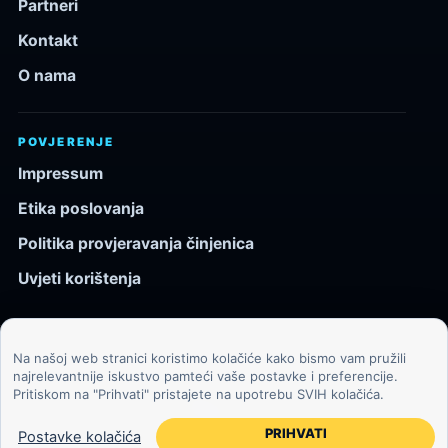
Partneri
Kontakt
O nama
POVJERENJE
Impressum
Etika poslovanja
Politika provjeravanja činjenica
Uvjeti korištenja
Na našoj web stranici koristimo kolačiće kako bismo vam pružili
© 2026 Kozmos.hr. Sva prava pridržana.
najrelevantnije iskustvo pamteći vaše postavke i preferencije.
Pritiskom na "Prihvati" pristajete na upotrebu SVIH kolačića.
Svemir, znanost, tehnologija i velike ideje za znatiželjne
čitatelje.
PRIHVATI
Postavke kolačića