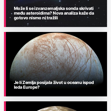
Može li se izvanzemaljska sonda skrivati
među asteroidima? Nova analiza kaže da
gotovo nismo ni tražili
ASTRONOMIJA
Je li Zemlja posijala život u oceanu ispod
leda Europe?
ASTRONOMIJA