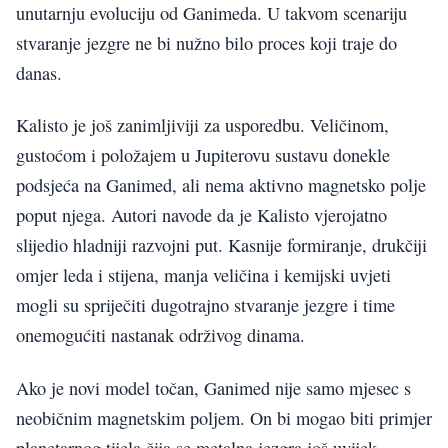
unutarnju evoluciju od Ganimeda. U takvom scenariju
stvaranje jezgre ne bi nužno bilo proces koji traje do
danas.
Kalisto je još zanimljiviji za usporedbu. Veličinom,
gustoćom i položajem u Jupiterovu sustavu donekle
podsjeća na Ganimed, ali nema aktivno magnetsko polje
poput njega. Autori navode da je Kalisto vjerojatno
slijedio hladniji razvojni put. Kasnije formiranje, drukčiji
omjer leda i stijena, manja veličina i kemijski uvjeti
mogli su spriječiti dugotrajno stvaranje jezgre i time
onemogućiti nastanak održivog dinama.
Ako je novi model točan, Ganimed nije samo mjesec s
neobičnim magnetskim poljem. On bi mogao biti primjer
planetarnog tijela čija se metalna jezgra još uvijek