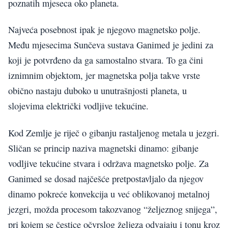
poznatih mjeseca oko planeta.
Najveća posebnost ipak je njegovo magnetsko polje.
Među mjesecima Sunčeva sustava Ganimed je jedini za
koji je potvrđeno da ga samostalno stvara. To ga čini
iznimnim objektom, jer magnetska polja takve vrste
obično nastaju duboko u unutrašnjosti planeta, u
slojevima električki vodljive tekućine.
Kod Zemlje je riječ o gibanju rastaljenog metala u jezgri.
Sličan se princip naziva magnetski dinamo: gibanje
vodljive tekućine stvara i održava magnetsko polje. Za
Ganimed se dosad najčešće pretpostavljalo da njegov
dinamo pokreće konvekcija u već oblikovanoj metalnoj
jezgri, možda procesom takozvanog “željeznog snijega”,
pri kojem se čestice očvrslog željeza odvajaju i tonu kroz