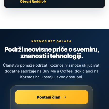
Otvori Reddit
KOZMOS BEZ OGLASA
Podrži neovisne priče o svemiru,
znanosti i tehnologiji.
Članstvo pomaže održati Kozmos.hr i može uključivati
dodatne sadržaje na Buy Me a Coffee, dok članci na
Kozmos.hr-u ostaju javno dostupni.
Postani član