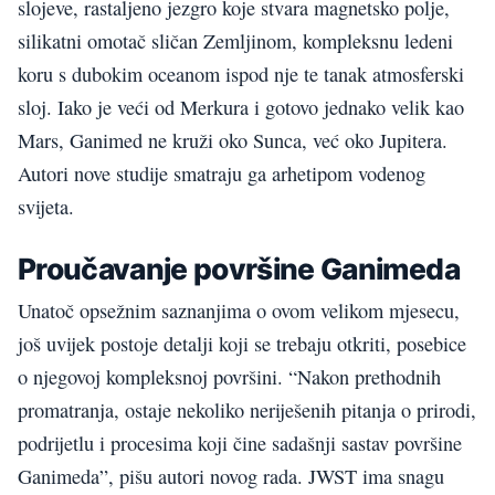
slojeve, rastaljeno jezgro koje stvara magnetsko polje,
silikatni omotač sličan Zemljinom, kompleksnu ledeni
koru s dubokim oceanom ispod nje te tanak atmosferski
sloj. Iako je veći od Merkura i gotovo jednako velik kao
Mars, Ganimed ne kruži oko Sunca, već oko Jupitera.
Autori nove studije smatraju ga arhetipom vodenog
svijeta.
Proučavanje površine Ganimeda
Unatoč opsežnim saznanjima o ovom velikom mjesecu,
još uvijek postoje detalji koji se trebaju otkriti, posebice
o njegovoj kompleksnoj površini. “Nakon prethodnih
promatranja, ostaje nekoliko neriješenih pitanja o prirodi,
podrijetlu i procesima koji čine sadašnji sastav površine
Ganimeda”, pišu autori novog rada. JWST ima snagu