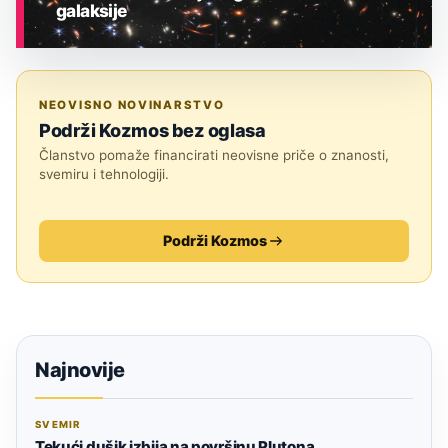
galaksije
ASTRONOMIJA
NEOVISNO NOVINARSTVO
Podrži Kozmos bez oglasa
Članstvo pomaže financirati neovisne priče o znanosti,
svemiru i tehnologiji.
Podrži Kozmos
Najnovije
SVEMIR
Tekući dušik izbija na površinu Plutona