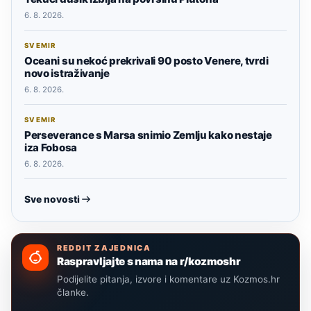
6. 8. 2026.
SVEMIR
Oceani su nekoć prekrivali 90 posto Venere, tvrdi
novo istraživanje
6. 8. 2026.
SVEMIR
Perseverance s Marsa snimio Zemlju kako nestaje
iza Fobosa
6. 8. 2026.
Sve novosti
REDDIT ZAJEDNICA
Raspravljajte s nama na r/kozmoshr
Podijelite pitanja, izvore i komentare uz Kozmos.hr
članke.