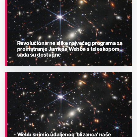
Revolucionarne slike najvećeg programa za
promatranje Jamesa Webba s teleskopom
sada su dostupne
ASTRONOMIJA
Webb snimio udaljenog ‘blizanca’ naše