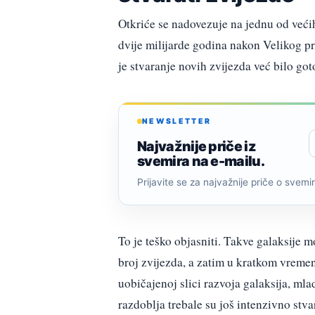
Otkriće se nadovezuje na jednu od veći
dvije milijarde godina nakon Velikog p
je stvaranje novih zvijezda već bilo go
NEWSLETTER
Najvažnije priče iz
svemira na e-mailu.
Prijavite se za najvažnije priče o svemiru
To je teško objasniti. Takve galaksije m
broj zvijezda, a zatim u kratkom vreme
uobičajenoj slici razvoja galaksija, mla
razdoblja trebale su još intenzivno stva