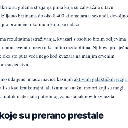
krile su golema strujanja plina koja su zahvaćala čitavu
ta izlijetao brzinama do oko 8.400 kilometara u sekundi, dovoljno
jno promijeni okolinu u kojoj se nalazi.
rema rezultatima istraživanja, kvazari s osobito brzim odljevima
i u ranom svemiru nego u kasnijim razdobljima. Njihova prosječn
 je oko sto puta veća nego kod kvazara na manjim crvenim
m susjedstvu.
 samo udaljene, mlađe inačice kasnijih
aktivnih galaktičkih jezgri
li su kao kratkotrajni, ali iznimno snažni motori koji su mogli
jeći dotok materijala potrebnog za nastanak novih zvijezda.
koje su prerano prestale