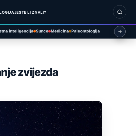
Otvori pr
LOGIJA
JESTE LI ZNALI?
tna inteligencija
Sunce
Medicina
Paleontologija
nje zvijezda