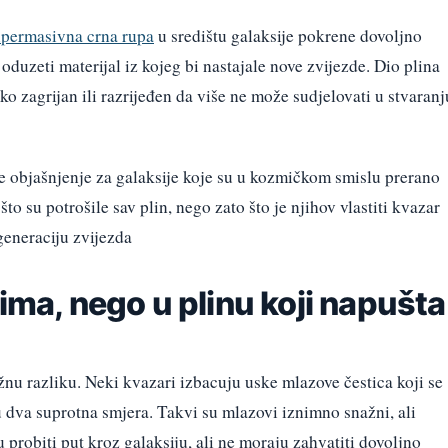
upermasivna crna rupa
u središtu galaksije pokrene dovoljno
oduzeti materijal iz kojeg bi nastajale nove zvijezde. Dio plina
iko zagrijan ili razrijeđen da više ne može sudjelovati u stvaranj
objašnjenje za galaksije koje su u kozmičkom smislu prerano
što su potrošile sav plin, nego zato što je njihov vlastiti kvazar
eneraciju zvijezda
vima, nego u plinu koji napušta
nu razliku. Neki kvazari izbacuju uske mlazove čestica koji se
u dva suprotna smjera. Takvi su mlazovi iznimno snažni, ali
 probiti put kroz galaksiju, ali ne moraju zahvatiti dovoljno