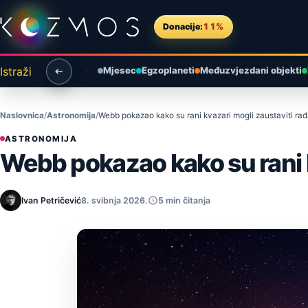
Preskoči na sadržaj
Donacije:
11%
Istraži
Mjesec
Egzoplaneti
Međuzvjezdani objekti
Naslovnica
Astronomija
Webb pokazao kako su rani kvazari mogli zaustaviti rađ
ASTRONOMIJA
Webb pokazao kako su rani k
Ivan Petričević
8. svibnja 2026.
5 min čitanja