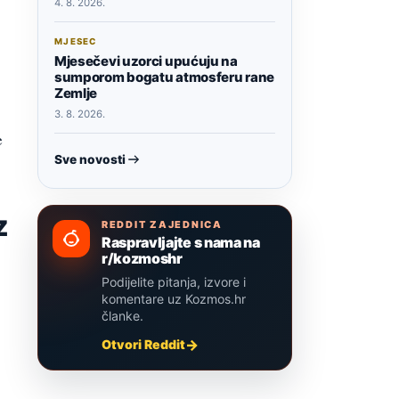
4. 8. 2026.
MJESEC
Mjesečevi uzorci upućuju na
sumporom bogatu atmosferu rane
Zemlje
3. 8. 2026.
e
Sve novosti
z
REDDIT ZAJEDNICA
Raspravljajte s nama na
r/kozmoshr
Podijelite pitanja, izvore i
komentare uz Kozmos.hr
članke.
Otvori Reddit