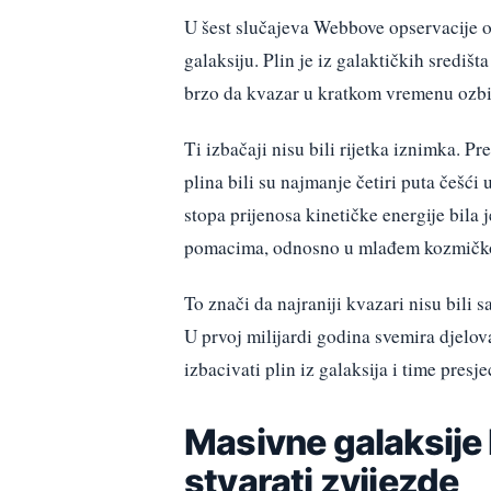
U šest slučajeva Webbove opservacije ot
galaksiju. Plin je iz galaktičkih središ
brzo da kvazar u kratkom vremenu ozbil
Ti izbačaji nisu bili rijetka iznimka. P
plina bili su najmanje četiri puta češć
stopa prijenosa kinetičke energije bila
pomacima, odnosno u mlađem kozmičko
To znači da najraniji kvazari nisu bili
U prvoj milijardi godina svemira djelova
izbacivati plin iz galaksija i time pres
Masivne galaksije 
stvarati zvijezde