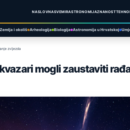
NASLOVNA
SVEMIR
ASTRONOMIJA
ZNANOST
TEHNO
Zemlja i okoliš
Arheologija
Biologija
Astronomija u Hrvatskoj
Umje
anje zvijezda
vazari mogli zaustaviti rađa