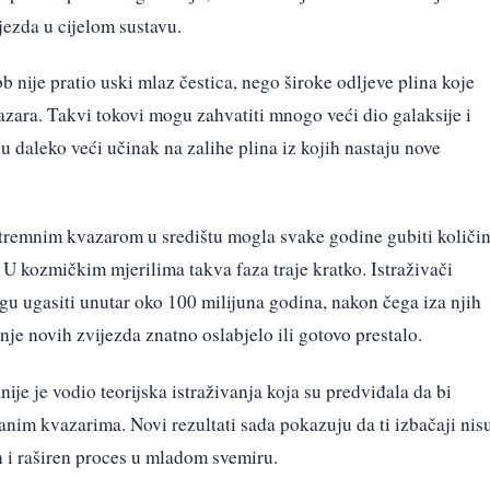
ijezda u cijelom sustavu.
 nije pratio uski mlaz čestica, nego široke odljeve plina koje
azara. Takvi tokovi mogu zahvatiti mnogo veći dio galaksije i
ju daleko veći učinak na zalihe plina iz kojih nastaju nove
stremnim kvazarom u središtu mogla svake godine gubiti količi
U kozmičkim mjerilima takva faza traje kratko. Istraživači
gu ugasiti unutar oko 100 milijuna godina, nakon čega iza njih
anje novih zvijezda znatno oslabjelo ili gotovo prestalo.
ije je vodio teorijska istraživanja koja su predviđala da bi
u ranim kvazarima. Novi rezultati sada pokazuju da ti izbačaji nis
 i raširen proces u mladom svemiru.