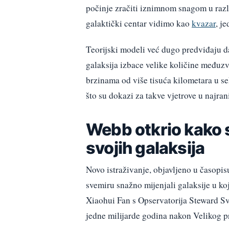
počinje zračiti iznimnom snagom u razl
galaktički centar vidimo kao
kvazar
, j
Teorijski modeli već dugo predviđaju da
galaksija izbace velike količine međuzv
brzinama od više tisuća kilometara u se
što su dokazi za takve vjetrove u najran
Webb otkrio kako su
svojih galaksija
Novo istraživanje, objavljeno u časopi
svemiru snažno mijenjali galaksije u ko
Xiaohui Fan s Opservatorija Steward Sve
jedne milijarde godina nakon Velikog p