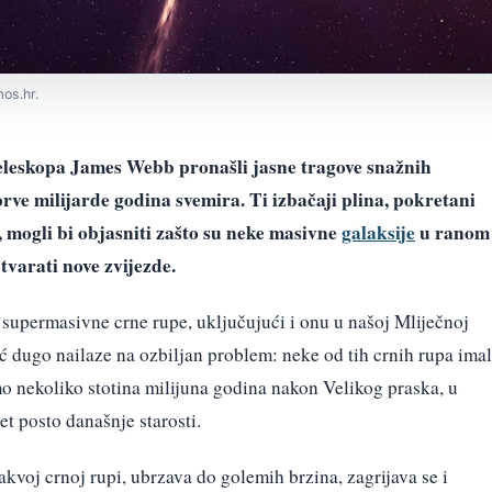
os.hr.
eleskopa James Webb pronašli jasne tragove snažnih
rve milijarde godina svemira. Ti izbačaji plina, pokretani
mogli bi objasniti zašto su neke masivne
galaksije
u ranom
tvarati nove zvijezde.
e supermasivne crne rupe, uključujući i onu u našoj Mliječnoj
ć dugo nailaze na ozbiljan problem: neke od tih crnih rupa ima
o nekoliko stotina milijuna godina nakon Velikog praska, u
t posto današnje starosti.
akvoj crnoj rupi, ubrzava do golemih brzina, zagrijava se i