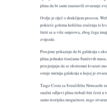
plina da bi sami zaustavili stvaranje zv
Ovdje je riječ o drukčijem procesu. Webb
pokreće golema količina zračenja iz kv
širiti se u više smjerova, zbog čega ima
zvijezde.
Procjene pokazuju da bi galaksija s ek
plina jednaku tisućama Sunčevih masa. 
procjenjuju da se ekstremni kvazari mo
ostaje mirnija galaksija u kojoj je stvar
Tiago Costa sa Sveučilišta Newcastle ran
snažni odljevi plina trebali biti česti 
samo teorijska mogućnost, nego stvaran