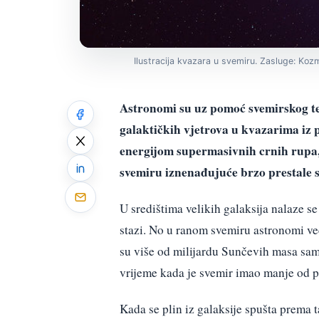
Ilustracija kvazara u svemiru. Zasluge: Kozm
Astronomi su uz pomoć svemirskog t
galaktičkih vjetrova u kvazarima iz p
energijom supermasivnih crnih rupa, 
svemiru iznenađujuće brzo prestale s
U središtima velikih galaksija nalaze s
stazi. No u ranom svemiru astronomi ve
su više od milijardu Sunčevih masa sam
vrijeme kada je svemir imao manje od pe
Kada se plin iz galaksije spušta prema t