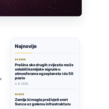
Najnovije
SVEMIR
Prašina oko drugih zvijezda može
oslabiti kemijske signale u
atmosferama egzoplaneta i do 50
posto
le
4. 8. 2026.
SUNCE
Zemlja bi mogla preživjeti smrt
Sunca uz golemu infrastrukturu