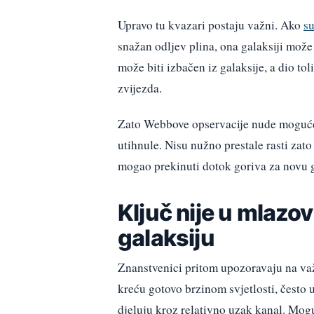
Upravo tu kvazari postaju važni. Ako
s
snažan odljev plina, ona galaksiji može 
može biti izbačen iz galaksije, a dio tol
zvijezda.
Zato Webbove opservacije nude moguće 
utihnule. Nisu nužno prestale rasti zato 
mogao prekinuti dotok goriva za novu g
Ključ nije u mlazo
galaksiju
Znanstvenici pritom upozoravaju na važ
kreću gotovo brzinom svjetlosti, često 
djeluju kroz relativno uzak kanal. Mogu