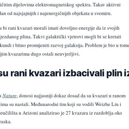
ičitim dijelovima elektromagnetskog spektra. Takav aktivni
edan od najsjajnijih i najenergičnijih objekata u svemiru.
 bi rani kvazari morali imati dovoljno energije da iz svojih
jezdanog plina. Takvi galaktički vjetrovi mogli bi se kretati
kundi i bitno promijeniti razvoj galaksija. Problem je bio u tom
ijim kvazarima dugo ostali neuvjerljivi.
 rani kvazari izbacivali plin i
su
Nature
, donosi najjasniji dokaz dosad da su kvazari u ranom
jima su nastali. Međunarodni tim koji su vodili Weizhe Liu i
učilišta u Arizoni analizirao je 27 kvazara iz razdoblja oko
raska.