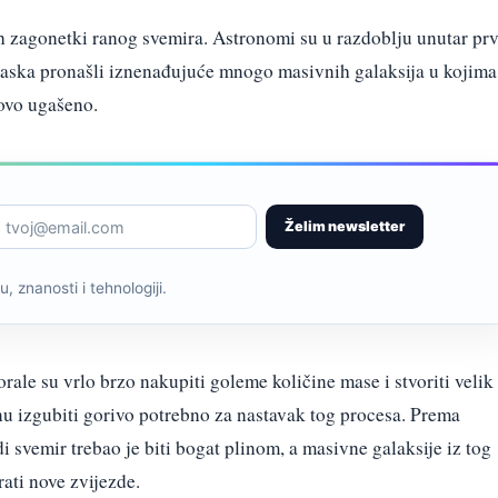
h zagonetki ranog svemira. Astronomi su u razdoblju unutar pr
raska pronašli iznenađujuće mnogo masivnih galaksija u kojima
tovo ugašeno.
Želim newsletter
, znanosti i tehnologiji.
orale su vrlo brzo nakupiti goleme količine mase i stvoriti velik
nu izgubiti gorivo potrebno za nastavak tog procesa. Prema
di svemir trebao je biti bogat plinom, a masivne galaksije iz tog
rati nove zvijezde.