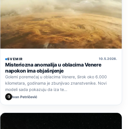
10. 5. 2026.
SVEMIR
Misteriozna anomalija u oblacima Venere
napokon ima objašnjenje
Golemi poremećaj u oblacima Venere, širok oko 6.000
kilometara, godinama je zbunjivao znanstvenike. Novi
modeli sada pokazuju da iza te…
Ivan Petričević