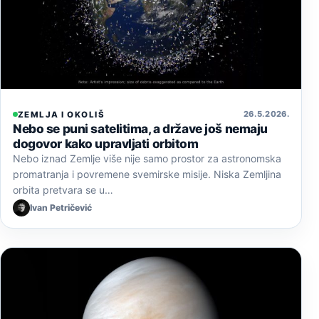
26. 5. 2026.
ZEMLJA I OKOLIŠ
Nebo se puni satelitima, a države još nemaju
dogovor kako upravljati orbitom
Nebo iznad Zemlje više nije samo prostor za astronomska
promatranja i povremene svemirske misije. Niska Zemljina
orbita pretvara se u…
Ivan Petričević