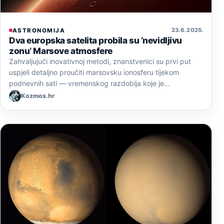
23. 6. 2025.
ASTRONOMIJA
Dva europska satelita probila su ‘nevidljivu
zonu’ Marsove atmosfere
Zahvaljujući inovativnoj metodi, znanstvenici su prvi put
uspjeli detaljno proučiti marsovsku ionosferu tijekom
podnevnih sati — vremenskog razdoblja koje je…
Kozmos.hr