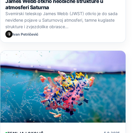
James Webb otkrio neobične strukture u
atmosferi Saturna
Svemirski teleskop James Webb (JWST) otkrio je do sada
neviđene pojave u Saturnovoj atmosferi, tamne kuglaste
strukture i zvjezdolike obrasce…
Ivan Petričević
5. 9. 2025.