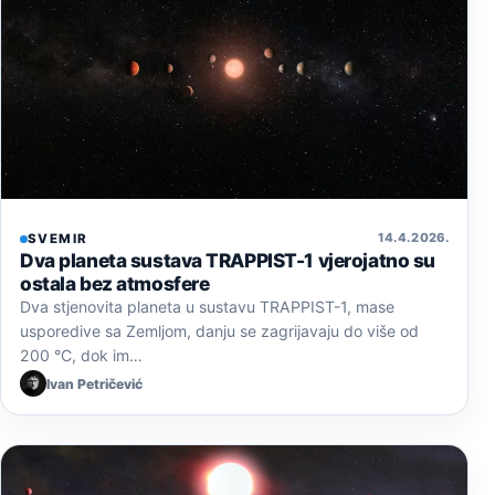
14. 4. 2026.
SVEMIR
Dva planeta sustava TRAPPIST-1 vjerojatno su
ostala bez atmosfere
Dva stjenovita planeta u sustavu TRAPPIST-1, mase
usporedive sa Zemljom, danju se zagrijavaju do više od
200 °C, dok im…
Ivan Petričević