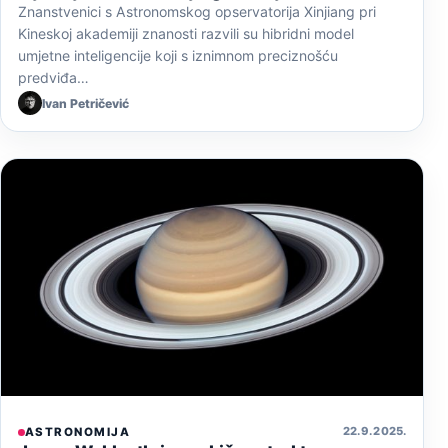
Znanstvenici s Astronomskog opservatorija Xinjiang pri
Kineskoj akademiji znanosti razvili su hibridni model
umjetne inteligencije koji s iznimnom preciznošću
predviđa…
Ivan Petričević
22. 9. 2025.
ASTRONOMIJA