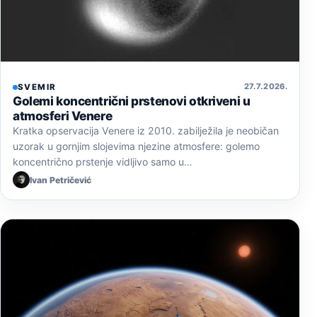
27. 7. 2026.
SVEMIR
Golemi koncentrični prstenovi otkriveni u
atmosferi Venere
Kratka opservacija Venere iz 2010. zabilježila je neobičan
uzorak u gornjim slojevima njezine atmosfere: golemo
koncentrično prstenje vidljivo samo u…
Ivan Petričević