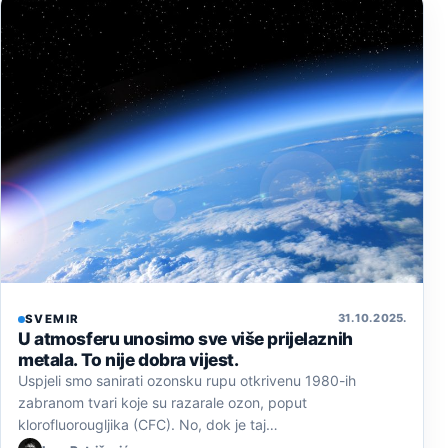
31. 10. 2025.
SVEMIR
U atmosferu unosimo sve više prijelaznih
metala. To nije dobra vijest.
Uspjeli smo sanirati ozonsku rupu otkrivenu 1980-ih
zabranom tvari koje su razarale ozon, poput
klorofluorougljika (CFC). No, dok je taj…