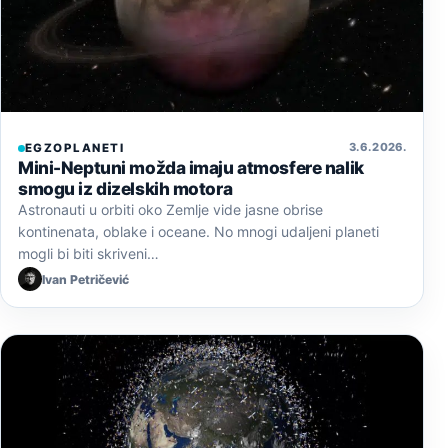
3. 6. 2026.
EGZOPLANETI
Mini-Neptuni možda imaju atmosfere nalik
smogu iz dizelskih motora
Astronauti u orbiti oko Zemlje vide jasne obrise
kontinenata, oblake i oceane. No mnogi udaljeni planeti
mogli bi biti skriveni…
Ivan Petričević