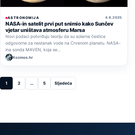
4. 6. 2025.
ASTRONOMIJA
NASA-in satelit prvi put snimio kako Sunčev
vjetar uništava atmosferu Marsa
Novi podaci potvrđuju teoriju da su solarne čestice
odgovorne za nestanak vode na Crvenom planetu. NASA-
ina sonda MAVEN, koja se…
Kozmos.hr
Posts pagination
1
2
…
5
Sljedeća