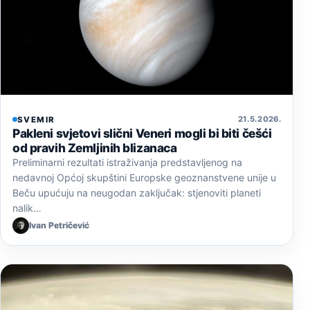
21. 5. 2026.
SVEMIR
Pakleni svjetovi slični Veneri mogli bi biti češći
od pravih Zemljinih blizanaca
Preliminarni rezultati istraživanja predstavljenog na
nedavnoj Općoj skupštini Europske geoznanstvene unije u
Beču upućuju na neugodan zaključak: stjenoviti planeti
nalik…
Ivan Petričević