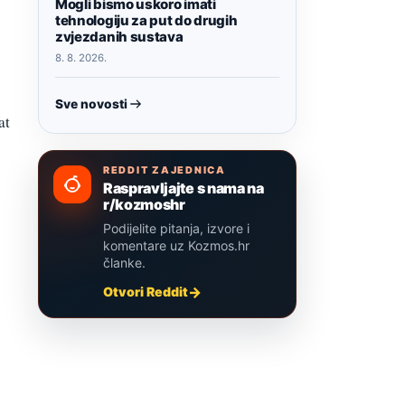
Mogli bismo uskoro imati
tehnologiju za put do drugih
zvjezdanih sustava
8. 8. 2026.
Sve novosti
at
REDDIT ZAJEDNICA
Raspravljajte s nama na
r/kozmoshr
Podijelite pitanja, izvore i
komentare uz Kozmos.hr
članke.
Otvori Reddit