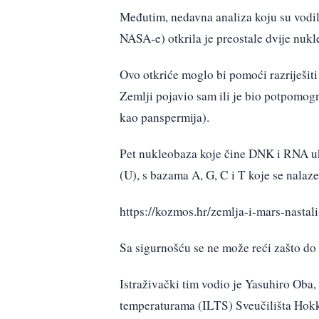
Međutim, nedavna analiza koju su vodil
NASA-e) otkrila je preostale dvije nukle
Ovo otkriće moglo bi pomoći razriješiti 
Zemlji pojavio sam ili je bio potpomogn
kao panspermija).
Pet nukleobaza koje čine DNK i RNA uklj
(U), s bazama A, G, C i T koje se nala
https://kozmos.hr/zemlja-i-mars-nastal
Sa sigurnošću se ne može reći zašto do 
Istraživački tim vodio je Yasuhiro Oba,
temperaturama (ILTS) Sveučilišta Hok