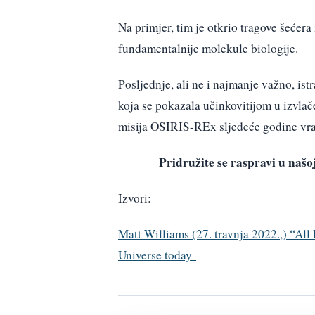
Na primjer, tim je otkrio tragove šećera
fundamentalnije molekule biologije.
Posljednje, ali ne i najmanje važno, is
koja se pokazala učinkovitijom u izvla
misija OSIRIS-REx sljedeće godine vra
Pridružite se raspravi u na
Izvori:
Matt Williams (27. travnja 2022.,) “Al
Universe today