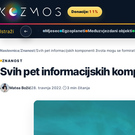
Preskoči na sadržaj
Donacije:
11%
Istraži
Mjesec
Egzoplaneti
Međuzvjezdani objekti
Naslovnica
Znanost
Svih pet informacijskih komponenti života mogu se formirat
ZNANOST
Svih pet informacijskih kom
Matea Božić
28. travnja 2022.
3 min čitanja