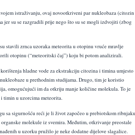
vojem istraživanju, ovaj novootkriveni par nukleobaza (citozin 
jer su se razgradili prije nego što su se mogli izdvojiti (zbog
su stavili zrnca uzoraka meteorita u otopinu vruće mravlje
orili otopinu (“meteoritski čaj”) koju bi potom analizirali.
korištenja hladne vode za ekstrakciju citozina i timina umjesto
o nukleobaze u prethodnim studijama. Drugo, tim je koristio
dija, omogućujući im da otkriju manje količine molekula. To je
 i timin u uzorcima meteorita.
u sa sigurnošću reći je li život započeo u prebiotskom ribnjak
e organske molekule iz svemira. Međutim, otkrivanje preostale
nađenih u uzorku pružilo je neke dodatne dijelove slagalice.