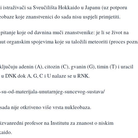
i istraživači sa Sveučilišta Hokkaido u Japanu (uz potporu
obaze koje znanstvenici do sada nisu uspjeli primjetiti.
pitanje koje od davnina muči znanstvenike: je li se život na
ut organskim spojevima koje su taložili meteoriti (proces pozn
učuju adenin (A), citozin (C), gvanin (G), timin (T) i uracil
ze u DNK dok A, G, C i U nalaze se u RNK.
i-su-od-materijala-unutarnjeg-suncevog-sustava/
sada nije otkriveno više vrsta nukleobaza.
 izvanredni profesor na Institutu za znanost o niskim
kaido.