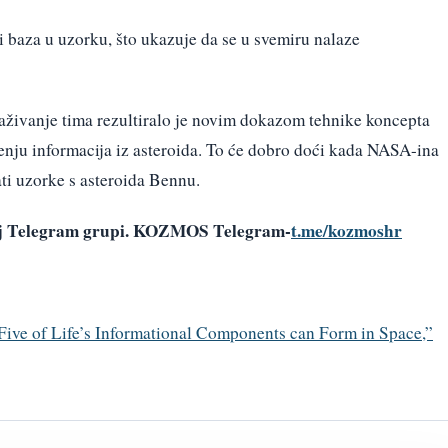
 i baza u uzorku, što ukazuje da se u svemiru nalaze
traživanje tima rezultiralo je novim dokazom tehnike koncepta
čenju informacija iz asteroida. To će dobro doći kada NASA-ina
ti uzorke s asteroida Bennu.
šoj Telegram grupi. KOZMOS Telegram-
t.me/kozmoshr
l Five of Life’s Informational Components can Form in Space,”