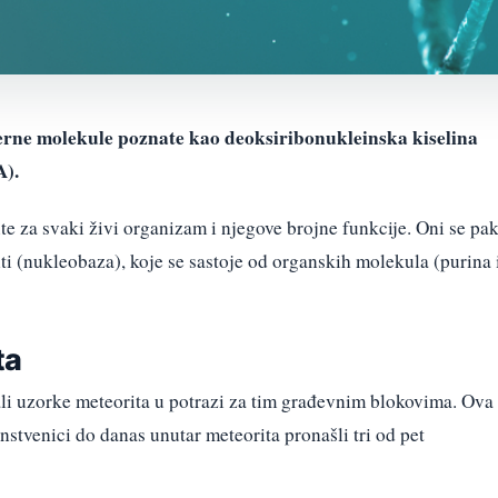
merne molekule poznate kao deoksiribonukleinska kiselina
A).
e za svaki živi organizam i njegove brojne funkcije. Oni se pa
i (nukleobaza), koje se sastoje od organskih molekula (purina 
ta
ali uzorke meteorita u potrazi za tim građevnim blokovima. Ova
nstvenici do danas unutar meteorita pronašli tri od pet