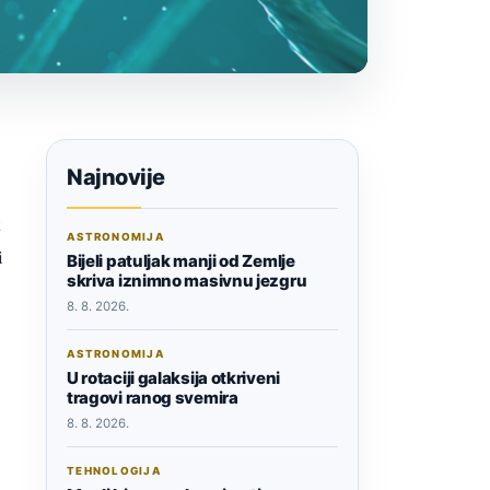
Najnovije
k
ASTRONOMIJA
i
Bijeli patuljak manji od Zemlje
skriva iznimno masivnu jezgru
8. 8. 2026.
ASTRONOMIJA
U rotaciji galaksija otkriveni
tragovi ranog svemira
8. 8. 2026.
TEHNOLOGIJA