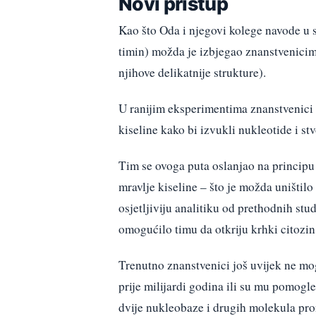
Novi pristup
Kao što Oda i njegovi kolege navode u s
timin) možda je izbjegao znanstvenicima 
njihove delikatnije strukture).
U ranijim eksperimentima znanstvenici 
kiseline kako bi izvukli nukleotide i stv
Tim se ovoga puta oslanjao na principu 
mravlje kiseline – što je možda uništil
osjetljiviju analitiku od prethodnih stu
omogućilo timu da otkriju krhki citozin
Trenutno znanstvenici još uvijek ne mog
prije milijardi godina ili su mu pomogl
dvije nukleobaze i drugih molekula pro