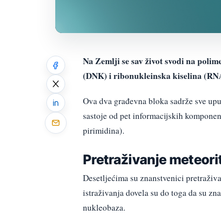
Na Zemlji se sav život svodi na poli
(DNK) i ribonukleinska kiselina (RN
Ova dva građevna bloka sadrže sve uput
sastoje od pet informacijskih komponent
pirimidina).
Pretraživanje meteori
Desetljećima su znanstvenici pretraživ
istraživanja dovela su do toga da su zna
nukleobaza.