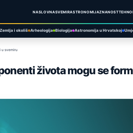
NASLOVNA
SVEMIR
ASTRONOMIJA
ZNANOST
TEHNO
Zemlja i okoliš
Arheologija
Biologija
Astronomija u Hrvatskoj
Umje
i u svemiru
ponenti života mogu se formi