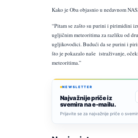
Kako je Oba objasnio u nedavnom NASA
“Pitam se zašto su purini i pirimidini i
ugljičnim meteoritima za razliku od dru
ugljikovodici. Budući da se purini i pi
što je pokazalo naše istraživanje, oček
meteoritima.”
NEWSLETTER
Najvažnije priče iz
svemira na e-mailu.
Prijavite se za najvažnije priče o svemiru