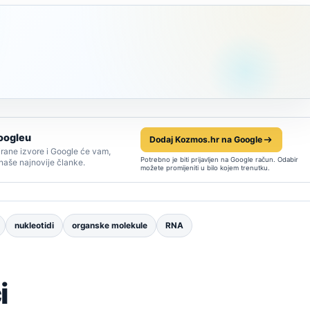
oogleu
Dodaj Kozmos.hr na Google
rane izvore i Google će vam,
Potrebno je biti prijavljen na Google račun. Odabir
 naše najnovije članke.
možete promijeniti u bilo kojem trenutku.
nukleotidi
organske molekule
RNA
i