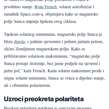
prvobitno stanje.
Ryan French
, solarni astrofizičar i
suradnik Space.com-a, objašnjava kako se magnetsko
polje Sunca mijenja tijekom ovog ciklusa.
Tijekom solarnog minimuma, magnetsko polje Sunca je
blizu
dipola
, s jednim sjevernim i jednim južnim polom,
slično Zemljinom magnetskom polju. Kako se
približavamo solarnom maksimumu, “magnetsko polje
Sunca postaje složenije, bez jasne podjele na sjeverni i
južni pol,” kaže French. Kada solarni maksimum prođe i
stigne solarni minimum, Sunce se vraća u dipolno stanje,
ali s obrnutim polaritetom.
Uzroci preokreta polariteta
Preokret polariteta potaknut je sunčevim pjegama,