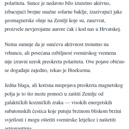
polariteta. Sunce je nedavno bilo izuzetno aktivno,
izbacujući brojne snažne solarne baklje, izazivajući jake
geomagnetske oluje na Zemlji koje su, zauzvrat,
proizvele nevjerojatne aurore čak i kod nas u Hrvatskoj.
Nema sumnje da je sunčeva aktivnost trenutno na
vrhuncu, ali povećana ozbiljnost svemirskog vremena
nije izravni uzrok preokreta polariteta. Ove pojave obično
se događaju zajedno, rekao je Hoeksema.
Jedna blaga, ali korisna nuspojava preokreta magnetskog
polja je to što može pomoći u zaštiti Zemlje od
galaktičkih kozmičkih zraka — visokih energetskih
subatomskih čestica koje putuju brzinom bliskom brzini
svjetlosti i mogu oštetiti svemirske letjelice i naštetiti
astronautima.