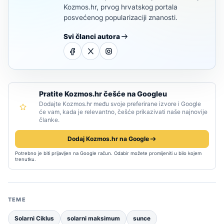
Kozmos.hr, prvog hrvatskog portala
posvećenog popularizaciji znanosti.
Svi članci autora
Pratite Kozmos.hr češće na Googleu
Dodajte Kozmos.hr među svoje preferirane izvore i Google
će vam, kada je relevantno, češće prikazivati naše najnovije
članke.
Dodaj Kozmos.hr na Google
Potrebno je biti prijavljen na Google račun. Odabir možete promijeniti u bilo kojem
trenutku.
TEME
Solarni Ciklus
solarni maksimum
sunce