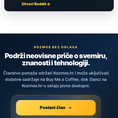
Otvori Reddit
KOZMOS BEZ OGLASA
Podrži neovisne priče o svemiru,
znanosti i tehnologiji.
Članstvo pomaže održati Kozmos.hr i može uključivati
dodatne sadržaje na Buy Me a Coffee, dok članci na
Kozmos.hr-u ostaju javno dostupni.
Postani član