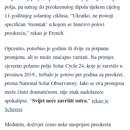
polja, pa natrag do preokrenutog dipola tijekom cijelog
11-godišnjeg solarnog ciklusa. “Ukratko, ne postoji
specifičan ‘trenutak’ u kojem se Sunčevi polovi
preokreću,” rekao je French.
Općenito, potrebno je godinu ili dvije za potpunu
promjenu, ali to može značajno varirati. Na primjer,
sjeverno polarno polje Solar Cycle 24, koje je završilo u
prosincu 2019., trebalo je gotovo pet godina za preokret,
prema National Solar Observatory. Iako se ova promjena
može činiti dramatičnom, nije znak nadolazeće
Svijet neće završiti sutra
apokalipse. “
,”
rekao je
Scherrer
.
Međutim, doživjet ćemo neke nuspojave preokreta