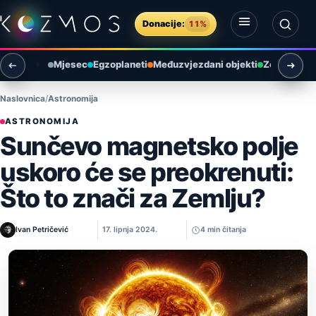
Preskoči na sadržaj
Donacije:
11%
Otvori izbornik
Otvori pretragu
Mjesec
Egzoplaneti
Međuzvjezdani objekti
Zemlja i ok
Naslovnica
Astronomija
ASTRONOMIJA
Sunčevo magnetsko polje
uskoro će se preokrenuti:
Što to znači za Zemlju?
Ivan Petričević
17. lipnja 2024.
4 min čitanja