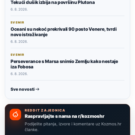
Tekući dušik izbija na površinu Plutona
6. 8. 2026.
SVEMIR
Oceani su nekoć prekrivali 90 posto Venere, tvrdi
novo istraživanje
6. 8. 2026.
SVEMIR
Perseverance s Marsa snimio Zemlju kako nestaje
iza Fobosa
6. 8. 2026.
Sve novosti
REDDIT ZAJEDNICA
Raspravljajte s nama na r/kozmoshr
Podijelite pitanja, izvore i komentare uz Kozmos.hr
članke.