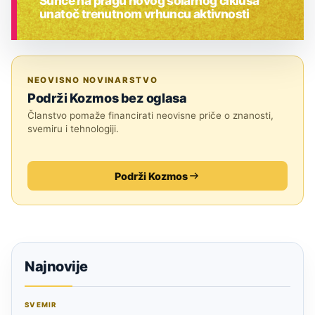
Sunce na pragu novog solarnog ciklusa
unatoč trenutnom vrhuncu aktivnosti
ASTRONOMIJA
NEOVISNO NOVINARSTVO
Podrži Kozmos bez oglasa
Članstvo pomaže financirati neovisne priče o znanosti,
svemiru i tehnologiji.
Podrži Kozmos
Najnovije
SVEMIR