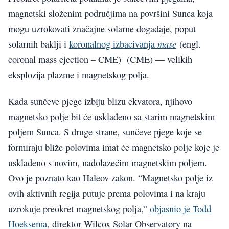
magnetski složenim područjima na površini Sunca koja
mogu uzrokovati značajne solarne događaje, poput
mase
solarnih baklji i
koronalnog izbacivanja
(engl.
coronal mass ejection – CME) (CME) — velikih
eksplozija plazme i magnetskog polja.
Kada sunčeve pjege izbiju blizu ekvatora, njihovo
magnetsko polje bit će usklađeno sa starim magnetskim
poljem Sunca. S druge strane, sunčeve pjege koje se
formiraju bliže polovima imat će magnetsko polje koje je
usklađeno s novim, nadolazećim magnetskim poljem.
Ovo je poznato kao Haleov zakon. “Magnetsko polje iz
ovih aktivnih regija putuje prema polovima i na kraju
uzrokuje preokret magnetskog polja,”
objasnio je Todd
Hoeksema
, direktor Wilcox Solar Observatory na