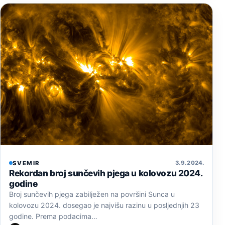
3. 9. 2024.
SVEMIR
Rekordan broj sunčevih pjega u kolovozu 2024.
godine
Broj sunčevih pjega zabilježen na površini Sunca u
kolovozu 2024. dosegao je najvišu razinu u posljednjih 23
godine. Prema podacima…