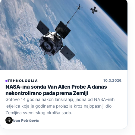
10. 3. 2026.
TEHNOLOGIJA
NASA-ina sonda Van Allen Probe A danas
nekontrolirano pada prema Zemlji
Gotovo 14 godina nakon lansiranja, jedna od NASA-inih
letjelica koja je godinama prolazila kroz najopasniji dio
Zemljina svemirskog okoliša sada…
Ivan Petričević