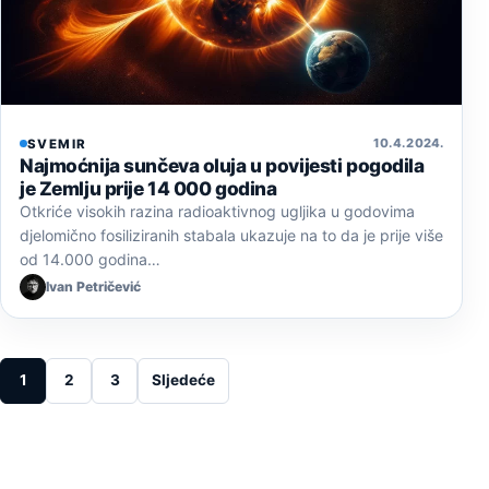
10. 4. 2024.
SVEMIR
Najmoćnija sunčeva oluja u povijesti pogodila
je Zemlju prije 14 000 godina
Otkriće visokih razina radioaktivnog ugljika u godovima
djelomično fosiliziranih stabala ukazuje na to da je prije više
od 14.000 godina…
Ivan Petričević
Posts pagination
1
2
3
Sljedeće