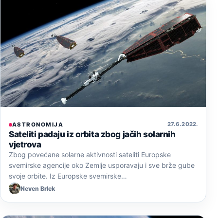
27. 6. 2022.
ASTRONOMIJA
Sateliti padaju iz orbita zbog jačih solarnih
vjetrova
Zbog povećane solarne aktivnosti sateliti Europske
svemirske agencije oko Zemlje usporavaju i sve brže gube
svoje orbite. Iz Europske svemirske…
Neven Brlek