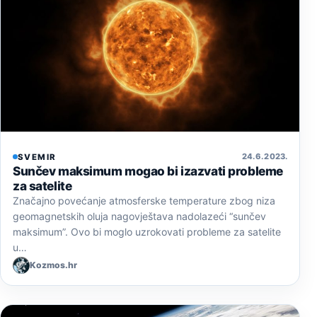
24. 6. 2023.
SVEMIR
Sunčev maksimum mogao bi izazvati probleme
za satelite
Značajno povećanje atmosferske temperature zbog niza
geomagnetskih oluja nagovještava nadolazeći “sunčev
maksimum”. Ovo bi moglo uzrokovati probleme za satelite
u…
Kozmos.hr