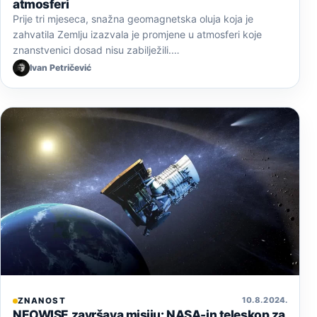
atmosferi
Prije tri mjeseca, snažna geomagnetska oluja koja je
zahvatila Zemlju izazvala je promjene u atmosferi koje
znanstvenici dosad nisu zabilježili.…
Ivan Petričević
10. 8. 2024.
ZNANOST
NEOWISE završava misiju: NASA-in teleskop za