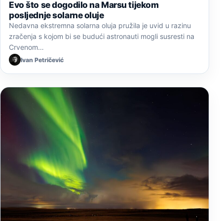
Evo što se dogodilo na Marsu tijekom
posljednje solarne oluje
Nedavna ekstremna solarna oluja pružila je uvid u razinu
zračenja s kojom bi se budući astronauti mogli susresti na
Crvenom…
Ivan Petričević