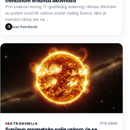
trenutnom vrhuncu aktivnosti
Prvi znakovi novog 11-godišnjeg solarnog ciklusa otkriveni
su putem zvučnih valova unutar našeg Sunca, iako je
trenutni ciklus tek na…
Ivan Petričević
17. 6. 2024.
ASTRONOMIJA
Sunčevo magnetsko polje uskoro će se