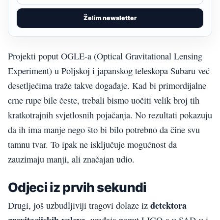
Želim newsletter
Projekti poput OGLE-a (Optical Gravitational Lensing
Experiment) u Poljskoj i japanskog teleskopa Subaru već
desetljećima traže takve događaje. Kad bi primordijalne
crne rupe bile česte, trebali bismo uočiti velik broj tih
kratkotrajnih svjetlosnih pojačanja. No rezultati pokazuju
da ih ima manje nego što bi bilo potrebno da čine svu
tamnu tvar. To ipak ne isključuje mogućnost da
zauzimaju manji, ali značajan udio.
Odjeci iz prvih sekundi
detektora
Drugi, još uzbudljiviji tragovi dolaze iz
gravitacijskih valova,
uređaja poput LIGO-a u SAD-u i