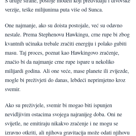
S druge strane, postoje modeli koji predviđaju i divovske
verzije, teške milijunima puta više od Sunca.
One najmanje, ako su doista postojale, već su odavno
nestale. Prema Stephenovu Hawkingu, crne rupe bi zbog
kvantnih učinaka trebale zračiti energiju i polako gubiti
masu. Taj proces, poznat kao Hawkingovo zračenje,
značio bi da najmanje crne rupe ispare u nekoliko
milijardi godina. Ali one veće, mase planete ili zvijezde,
mogle bi preživjeti do danas, lebdeći neprimjetno kroz
svemir.
Ako su preživjele, svemir bi mogao biti ispunjen
nevidljivim ostacima svojega najranijeg doba. Oni ne
svijetle, ne emitiraju nikakvo zračenje i ne mogu se
izravno otkriti, ali njihova gravitacija može odati njihovu