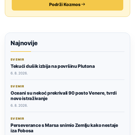
Podrži Kozmos
Najnovije
SVEMIR
Tekući dušik izbija na površinu Plutona
6. 8. 2026.
SVEMIR
Oceani su nekoć prekrivali 90 posto Venere, tvrdi
novo istraživanje
6. 8. 2026.
SVEMIR
Perseverance s Marsa snimio Zemlju kako nestaje
iza Fobosa