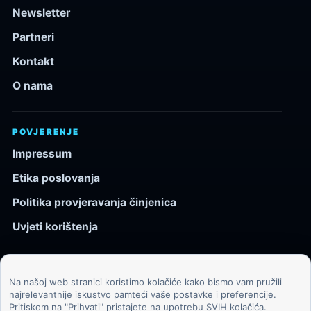
Newsletter
Partneri
Kontakt
O nama
POVJERENJE
Impressum
Etika poslovanja
Politika provjeravanja činjenica
Uvjeti korištenja
Na našoj web stranici koristimo kolačiće kako bismo vam pružili
© 2026 Kozmos.hr. Sva prava pridržana.
najrelevantnije iskustvo pamteći vaše postavke i preferencije.
Pritiskom na "Prihvati" pristajete na upotrebu SVIH kolačića.