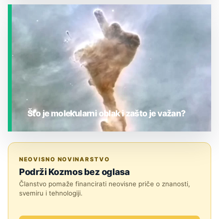
JESTE LI ZNALI?
Što je molekularni oblak i zašto je važan?
JESTE LI ZNALI?
NEOVISNO NOVINARSTVO
Podrži Kozmos bez oglasa
Članstvo pomaže financirati neovisne priče o znanosti,
svemiru i tehnologiji.