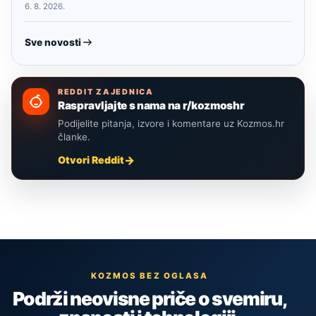
6. 8. 2026.
Sve novosti
REDDIT ZAJEDNICA
Raspravljajte s nama na r/kozmoshr
Podijelite pitanja, izvore i komentare uz Kozmos.hr
članke.
Otvori Reddit
KOZMOS BEZ OGLASA
Podrži neovisne priče o svemiru,