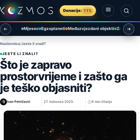
Preskoči na sadržaj
Donacije:
11%
Otvori izbornik
Otvori pretragu
Mjesec
Egzoplaneti
Međuzvjezdani objekti
Zemlja i ok
Naslovnica
Jeste li znali?
JESTE LI ZNALI?
Što je zapravo
prostorvrijeme i zašto ga
je teško objasniti?
Ivan Petričević
27. kolovoza 2025.
6 min čitanja