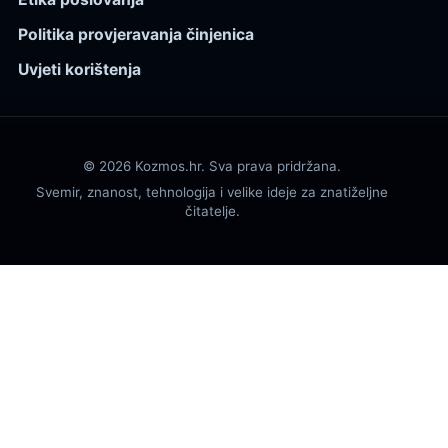
Politika provjeravanja činjenica
Uvjeti korištenja
© 2026 Kozmos.hr. Sva prava pridržana.
Svemir, znanost, tehnologija i velike ideje za znatiželjne
čitatelje.