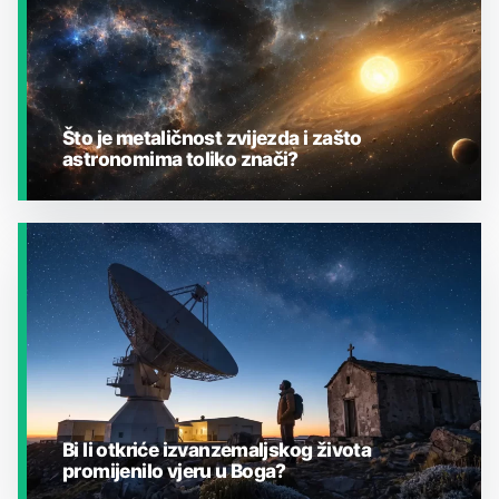
Što je metaličnost zvijezda i zašto
astronomima toliko znači?
JESTE LI ZNALI?
Bi li otkriće izvanzemaljskog života
promijenilo vjeru u Boga?