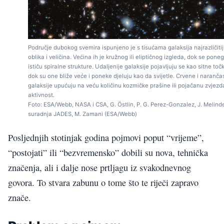
Područje dubokog svemira ispunjeno je s tisućama galaksija najrazličitij
oblika i veličina. Većina ih je kružnog ili eliptičnog izgleda, dok se pone
ističu spiralne strukture. Udaljenije galaksije pojavljuju se kao sitne toč
dok su one bliže veće i poneke djeluju kao da svijetle. Crvene i naranča
galaksije upućuju na veću količinu kozmičke prašine ili pojačanu zvjez
aktivnost.
Foto: ESA/Webb, NASA i CSA, G. Östlin, P. G. Perez-Gonzalez, J. Melinde
suradnja JADES, M. Zamani (ESA/Webb)
Posljednjih stotinjak godina pojmovi poput “vrijeme”,
“postojati” ili “bezvremensko” dobili su nova, tehnička
značenja, ali i dalje nose prtljagu iz svakodnevnog
govora. To stvara zabunu o tome što te riječi zapravo
znače.