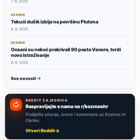
7. 8. 2026.
SVEMIR
Tekući dušik izbija na površinu Plutona
6. 8. 2026.
SVEMIR
Oceani su nekoć prekrivali 90 posto Venere, tvrdi
novo istraživanje
6. 8. 2026.
Sve novosti
REDDIT ZAJEDNICA
Raspravljajte s nama na r/kozmoshr
Podijelite pitanja, izvore i komentare uz Kozmos.hr
članke.
Otvori Reddit