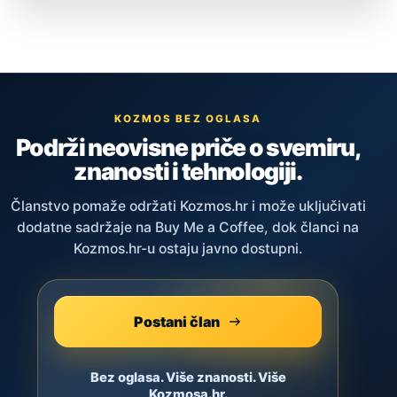
KOZMOS BEZ OGLASA
Podrži neovisne priče o svemiru,
znanosti i tehnologiji.
Članstvo pomaže održati Kozmos.hr i može uključivati
dodatne sadržaje na Buy Me a Coffee, dok članci na
Kozmos.hr-u ostaju javno dostupni.
Postani član
Bez oglasa. Više znanosti. Više
Kozmosa.hr.