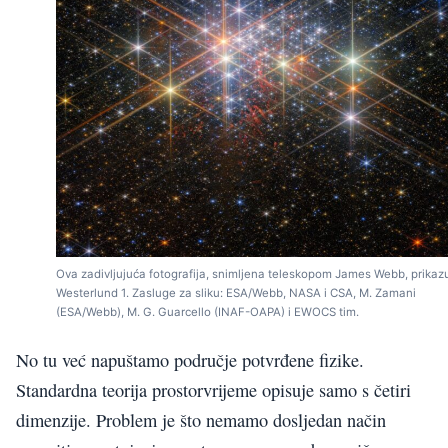
Ova zadivljujuća fotografija, snimljena teleskopom James Webb, prikaz
Westerlund 1. Zasluge za sliku: ESA/Webb, NASA i CSA, M. Zamani
(ESA/Webb), M. G. Guarcello (INAF-OAPA) i EWOCS tim.
No tu već napuštamo područje potvrđene fizike.
Standardna teorija prostorvrijeme opisuje samo s četiri
dimenzije. Problem je što nemamo dosljedan način