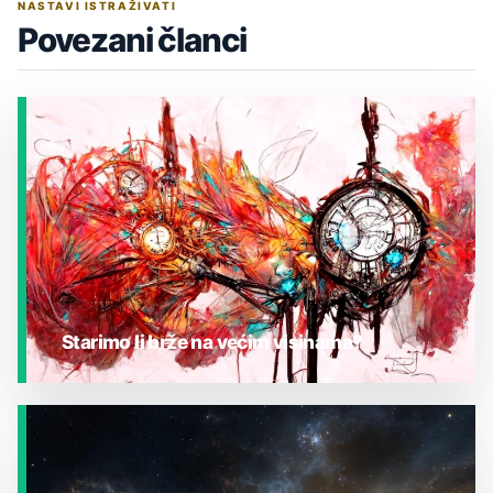
NASTAVI ISTRAŽIVATI
Povezani članci
Starimo li brže na većim visinama?
JESTE LI ZNALI?