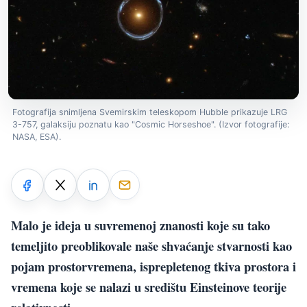
Fotografija snimljena Svemirskim teleskopom Hubble prikazuje LRG
3-757, galaksiju poznatu kao "Cosmic Horseshoe". (Izvor fotografije:
NASA, ESA).
Malo je ideja u suvremenoj znanosti koje su tako
temeljito preoblikovale naše shvaćanje stvarnosti kao
pojam prostorvremena, isprepletenog tkiva prostora i
vremena koje se nalazi u središtu Einsteinove teorije