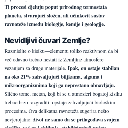
Ti procesi djeluju poput prirodnog termostata
planeta, stvarajući složen, ali učinkovit sustav
ravnoteže između biologije, kemije i geologije.
Nevidljivi čuvari Zemlje?
Razmislite o kisiku—elementu toliko reaktivnom da bi
već odavno trebao nestati iz Zemljine atmosfere
Ipak, on ostaje stabilan
vezanjem za druge materijale.
na oko 21% zahvaljujući biljkama, algama i
mikroorganizmima koji ga neprestano obnavljaju.
Slično tome, metan, koji bi se u atmosferi bogatoj kisiku
trebao brzo razgraditi, opstaje zahvaljujući biološkim
procesima. Ova delikatna ravnoteža sugerira nešto
život ne samo da se prilagođava svojem
nevjerojatno:
okolišu, već ga i oblikuje, stabilizirajući uvjete