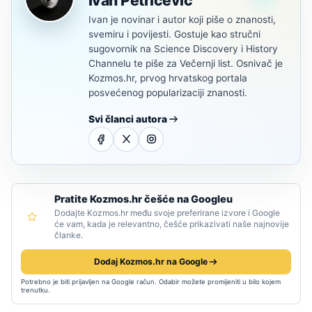
Ivan Petričević
Ivan je novinar i autor koji piše o znanosti,
svemiru i povijesti. Gostuje kao stručni
sugovornik na Science Discovery i History
Channelu te piše za Večernji list. Osnivač je
Kozmos.hr, prvog hrvatskog portala
posvećenog popularizaciji znanosti.
Svi članci autora
Pratite Kozmos.hr češće na Googleu
Dodajte Kozmos.hr među svoje preferirane izvore i Google
će vam, kada je relevantno, češće prikazivati naše najnovije
članke.
Dodaj Kozmos.hr na Google
Potrebno je biti prijavljen na Google račun. Odabir možete promijeniti u bilo kojem
trenutku.