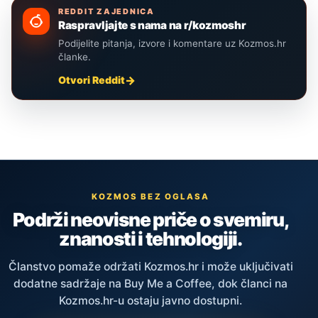
REDDIT ZAJEDNICA
Raspravljajte s nama na r/kozmoshr
Podijelite pitanja, izvore i komentare uz Kozmos.hr
članke.
Otvori Reddit
KOZMOS BEZ OGLASA
Podrži neovisne priče o svemiru,
znanosti i tehnologiji.
Članstvo pomaže održati Kozmos.hr i može uključivati
dodatne sadržaje na Buy Me a Coffee, dok članci na
Kozmos.hr-u ostaju javno dostupni.