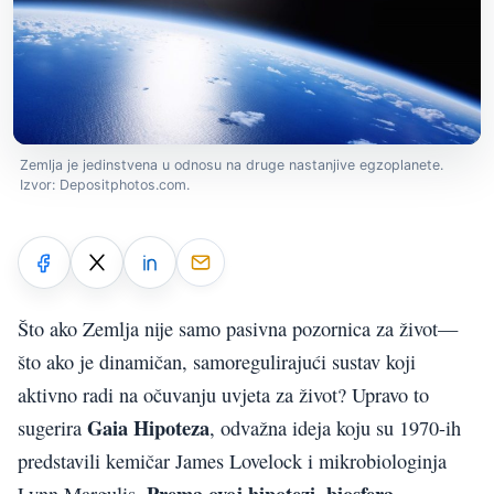
Zemlja je jedinstvena u odnosu na druge nastanjive egzoplanete.
Izvor: Depositphotos.com.
Što ako Zemlja nije samo pasivna pozornica za život—
što ako je dinamičan, samoregulirajući sustav koji
aktivno radi na očuvanju uvjeta za život? Upravo to
Gaia Hipoteza
sugerira
, odvažna ideja koju su 1970-ih
predstavili kemičar James Lovelock i mikrobiologinja
Prema ovoj hipotezi, biosfera,
Lynn Margulis.