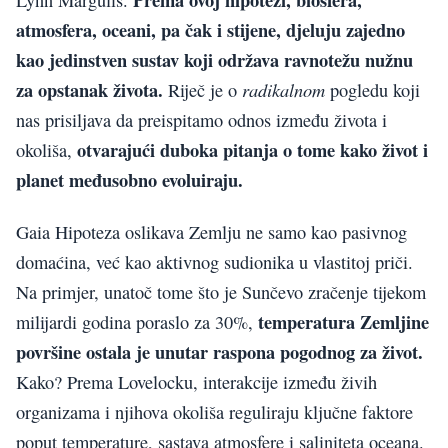
atmosfera, oceani, pa čak i stijene, djeluju zajedno
kao jedinstven sustav koji održava ravnotežu nužnu
za opstanak života.
radikalnom
Riječ je o
pogledu koji
nas prisiljava da preispitamo odnos između života i
otvarajući duboka pitanja o tome kako život i
okoliša,
planet međusobno evoluiraju.
Gaia Hipoteza oslikava Zemlju ne samo kao pasivnog
domaćina, već kao aktivnog sudionika u vlastitoj priči.
Na primjer, unatoč tome što je Sunčevo zračenje tijekom
temperatura Zemljine
milijardi godina poraslo za 30%,
površine ostala je unutar raspona pogodnog za život.
Kako? Prema Lovelocku, interakcije između živih
organizama i njihova okoliša reguliraju ključne faktore
poput temperature, sastava atmosfere i saliniteta oceana.