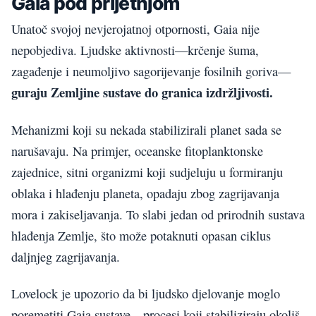
Gaia pod prijetnjom
Unatoč svojoj nevjerojatnoj otpornosti, Gaia nije
nepobjediva. Ljudske aktivnosti—krčenje šuma,
zagađenje i neumoljivo sagorijevanje fosilnih goriva—
guraju Zemljine sustave do granica izdržljivosti.
Mehanizmi koji su nekada stabilizirali planet sada se
narušavaju. Na primjer, oceanske fitoplanktonske
zajednice, sitni organizmi koji sudjeluju u formiranju
oblaka i hlađenju planeta, opadaju zbog zagrijavanja
mora i zakiseljavanja. To slabi jedan od prirodnih sustava
hlađenja Zemlje, što može potaknuti opasan ciklus
daljnjeg zagrijavanja.
Lovelock je upozorio da bi ljudsko djelovanje moglo
poremetiti Gaia sustave—procesi koji stabiliziraju okoliš