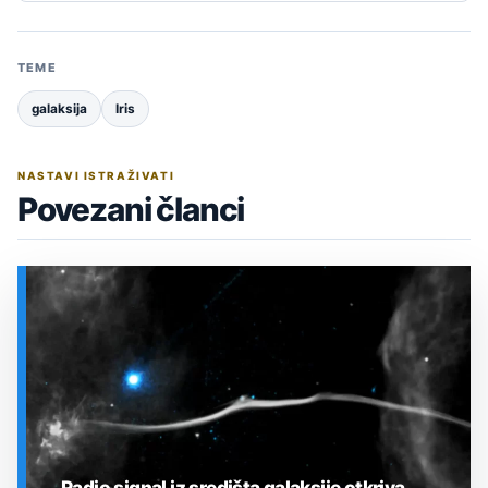
TEME
galaksija
Iris
NASTAVI ISTRAŽIVATI
Povezani članci
Radio signal iz središta galaksije otkriva