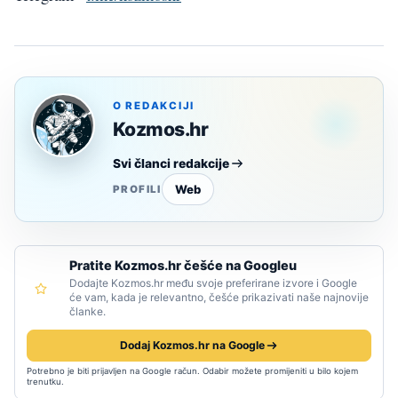
O REDAKCIJI
Kozmos.hr
Svi članci redakcije
Web
PROFILI
Pratite Kozmos.hr češće na Googleu
Dodajte Kozmos.hr među svoje preferirane izvore i Google
će vam, kada je relevantno, češće prikazivati naše najnovije
članke.
Dodaj Kozmos.hr na Google
Potrebno je biti prijavljen na Google račun. Odabir možete promijeniti u bilo kojem
trenutku.