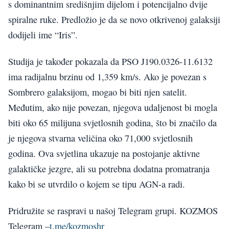
s dominantnim središnjim dijelom i potencijalno dvije
spiralne ruke. Predložio je da se novo otkrivenoj galaksiji
dodijeli ime “Iris”.
Studija je također pokazala da PSO J190.0326-11.6132
ima radijalnu brzinu od 1,359 km/s. Ako je povezan s
Sombrero galaksijom, mogao bi biti njen satelit.
Međutim, ako nije povezan, njegova udaljenost bi mogla
biti oko 65 milijuna svjetlosnih godina, što bi značilo da
je njegova stvarna veličina oko 71,000 svjetlosnih
godina. Ova svjetlina ukazuje na postojanje aktivne
galaktičke jezgre, ali su potrebna dodatna promatranja
kako bi se utvrdilo o kojem se tipu AGN-a radi.
Pridružite se raspravi u našoj Telegram grupi. KOZMOS
Telegram –
t.me/kozmoshr