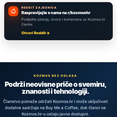
REDDIT ZAJEDNICA
Raspravljajte s nama na r/kozmoshr
Podijelite pitanja, izvore i komentare uz Kozmos.hr
članke.
Otvori Reddit
KOZMOS BEZ OGLASA
Podrži neovisne priče o svemiru,
znanosti i tehnologiji.
Članstvo pomaže održati Kozmos.hr i može uključivati
dodatne sadržaje na Buy Me a Coffee, dok članci na
Kozmos.hr-u ostaju javno dostupni.