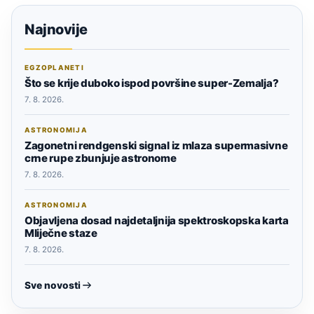
Najnovije
EGZOPLANETI
Što se krije duboko ispod površine super-Zemalja?
7. 8. 2026.
ASTRONOMIJA
Zagonetni rendgenski signal iz mlaza supermasivne
crne rupe zbunjuje astronome
7. 8. 2026.
ASTRONOMIJA
Objavljena dosad najdetaljnija spektroskopska karta
Mliječne staze
7. 8. 2026.
Sve novosti