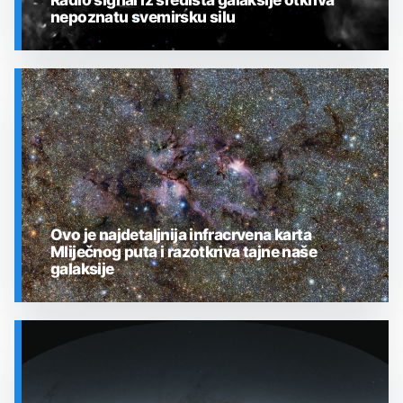
nepoznatu svemirsku silu
SVEMIR
Ovo je najdetaljnija infracrvena karta
Mliječnog puta i razotkriva tajne naše
galaksije
SVEMIR