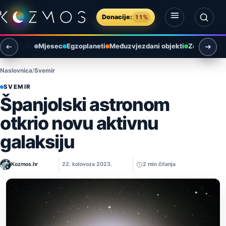
Preskoči na sadržaj
Donacije:
11%
Otvori izbornik
Otvori pretragu
Mjesec
Egzoplaneti
Međuzvjezdani objekti
Zemlja i ok
Naslovnica
Svemir
SVEMIR
Španjolski astronom
otkrio novu aktivnu
galaksiju
Kozmos.hr
22. kolovoza 2023.
2 min čitanja