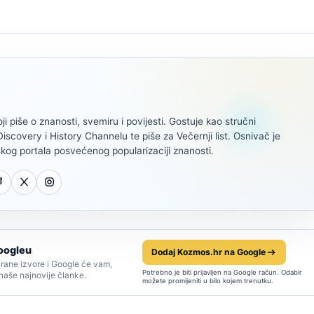
oji piše o znanosti, svemiru i povijesti. Gostuje kao stručni
scovery i History Channelu te piše za Večernji list. Osnivač je
kog portala posvećenog popularizaciji znanosti.
oogleu
Dodaj Kozmos.hr na Google
rane izvore i Google će vam,
Potrebno je biti prijavljen na Google račun. Odabir
 naše najnovije članke.
možete promijeniti u bilo kojem trenutku.