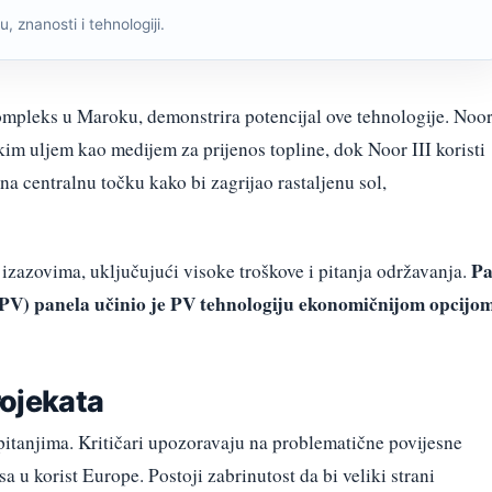
, znanosti i tehnologiji.
ompleks u Maroku, demonstrira potencijal ove tehnologije. Noor
ičkim uljem kao medijem za prijenos topline, dok Noor III koristi
na centralnu točku kako bi zagrijao rastaljenu sol,
P
izazovima, uključujući visoke troškove i pitanja održavanja.
 PV) panela učinio je PV tehnologiju ekonomičnijom opcijom
rojekata
 pitanjima. Kritičari upozoravaju na problematične povijesne
a u korist Europe. Postoji zabrinutost da bi veliki strani