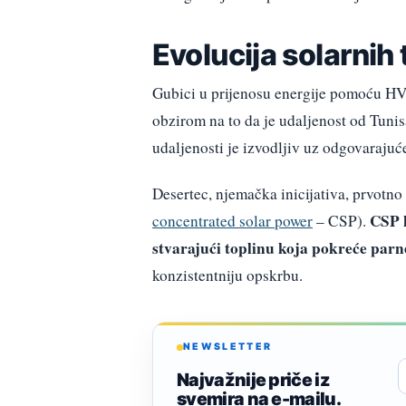
Evolucija solarnih
Gubici u prijenosu energije pomoću HVD
obzirom na to da je udaljenost od Tunis
udaljenosti je izvodljiv uz odgovarajuće
Desertec, njemačka inicijativa, prvotno 
CSP k
concentrated solar power
– CSP).
stvarajući toplinu koja pokreće parn
konzistentniju opskrbu.
NEWSLETTER
Najvažnije priče iz
svemira na e-mailu.