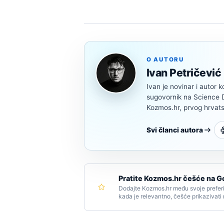
O AUTORU
Ivan Petričević
Ivan je novinar i autor k
sugovornik na Science Di
Kozmos.hr, prvog hrvats
Svi članci autora
Pratite Kozmos.hr češće na G
Dodajte Kozmos.hr među svoje preferi
kada je relevantno, češće prikazivati