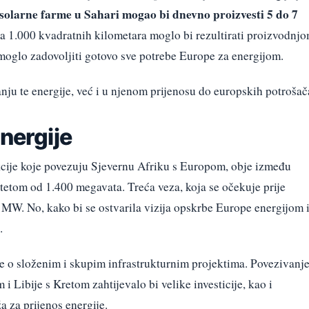
solarne farme u Sahari mogao bi dnevno proizvesti 5 do 7
na 1.000 kvadratnih kilometara moglo bi rezultirati proizvodnj
moglo zadovoljiti gotovo sve potrebe Europe za energijom.
anju te energije, već i u njenom prijenosu do europskih potrošač
energije
kcije koje povezuju Sjevernu Afriku s Europom, obje između
etom od 1.400 megavata. Treća veza, koja se očekuje prije
0 MW. No, kako bi se ostvarila vizija opskrbe Europe energijom 
.
se o složenim i skupim infrastrukturnim projektima. Povezivanj
 i Libije s Kretom zahtijevalo bi velike investicije, kao i
 za prijenos energije.