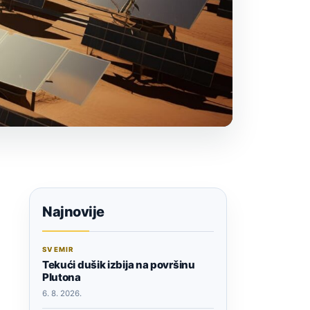
Najnovije
SVEMIR
Tekući dušik izbija na površinu
Plutona
6. 8. 2026.