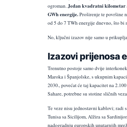
Jedan kvadratni kilometar 
ogroman.
GWh energije.
Proširenje te površine 
od 5 do 7 TWh energije dnevno, što bi 
No, ključni izazov nije samo u prikuplj
Izazovi prijenosa 
Trenutno postoje samo dvije interkone
Maroka i Španjolske, s ukupnim kapacit
2030., povećat će taj kapacitet na 2.10
Sahare, potrebne su stotine sličnih veza
Te veze nisu jednostavni kablovi; radi 
Tunisa sa Sicilijom, Alžira sa Sardinijom
nadogradnju europskih unutarnjih mreža