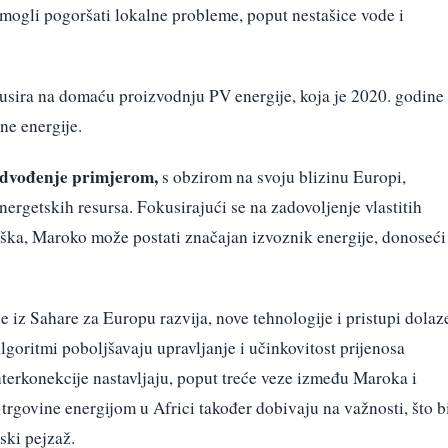
i mogli pogoršati lokalne probleme, poput nestašice vode i
kusira na domaću proizvodnju PV energije, koja je 2020. godine
ne energije.
edvođenje primjerom,
s obzirom na svoju blizinu Europi,
energetskih resursa. Fokusirajući se na zadovoljenje vlastitih
ška, Maroko može postati značajan izvoznik energije, donoseći
e iz Sahare za Europu razvija, nove tehnologije i pristupi dolaz
lgoritmi poboljšavaju upravljanje i učinkovitost prijenosa
interkonekcije nastavljaju, poput treće veze između Maroka i
rgovine energijom u Africi također dobivaju na važnosti, što b
ski pejzaž.