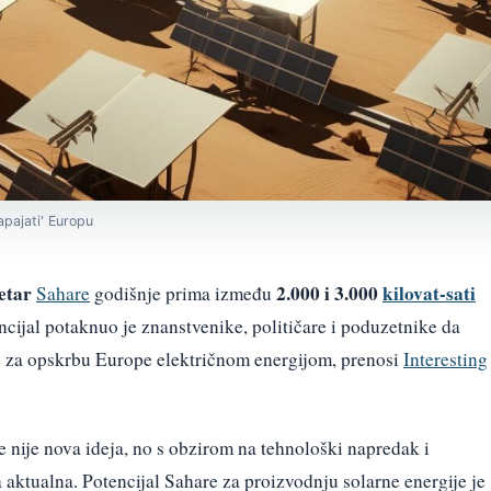
apajati' Europu
etar
2.000 i 3.000
kilovat-sati
Sahare
godišnje prima između
ncijal potaknuo je znanstvenike, političare i poduzetnike da
je za opskrbu Europe električnom energijom, prenosi
Interesting
e nije nova ideja, no s obzirom na tehnološki napredak i
aktualna. Potencijal Sahare za proizvodnju solarne energije je