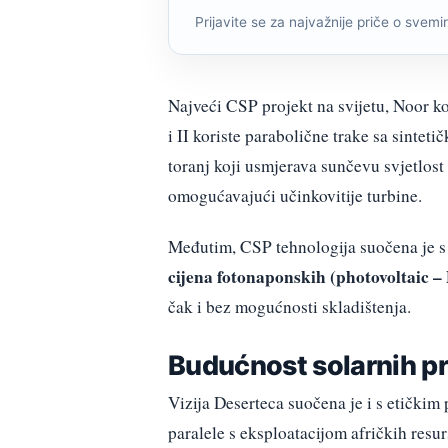
Prijavite se za najvažnije priče o svemiru
Najveći CSP projekt na svijetu, Noor k
i II koriste parabolične trake sa sintet
toranj koji usmjerava sunčevu svjetlost 
omogućavajući učinkovitije turbine.
Međutim, CSP tehnologija suočena je s 
cijena fotonaponskih (photovoltaic –
čak i bez mogućnosti skladištenja.
Budućnost solarnih p
Vizija Deserteca suočena je i s etičkim
paralele s eksploatacijom afričkih resurs