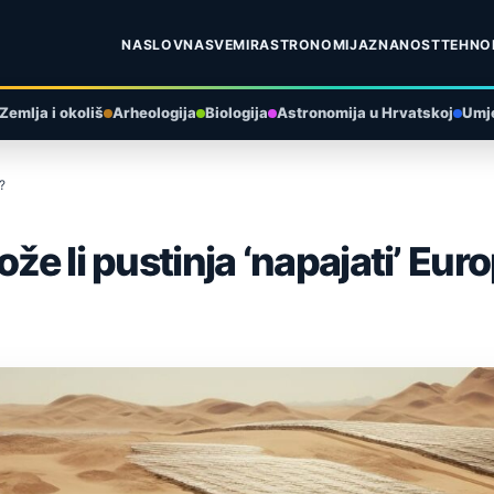
NASLOVNA
SVEMIR
ASTRONOMIJA
ZNANOST
TEHNO
Zemlja i okoliš
Arheologija
Biologija
Astronomija u Hrvatskoj
Umje
?
že li pustinja ‘napajati’ Eur