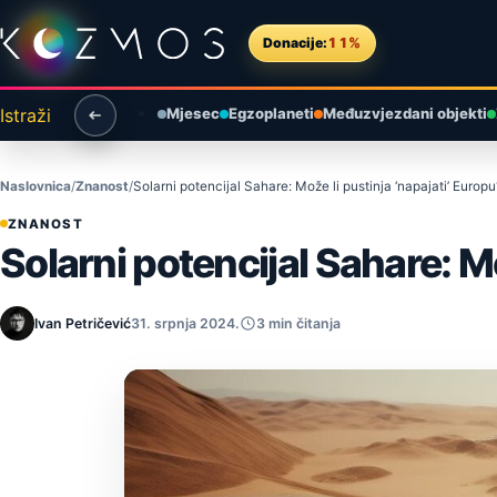
Preskoči na sadržaj
Donacije:
11%
Istraži
Mjesec
Egzoplaneti
Međuzvjezdani objekti
Naslovnica
Znanost
Solarni potencijal Sahare: Može li pustinja ‘napajati’ Europu
ZNANOST
Solarni potencijal Sahare: Mo
Ivan Petričević
31. srpnja 2024.
3 min čitanja