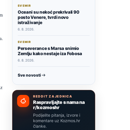
SVEMIR
Oceani su nekoć prekrivali 90
om
posto Venere, tvrdi novo
istraživanje
6. 8. 2026.
a.
SVEMIR
Perseverance s Marsa snimio
Zemlju kako nestaje iza Fobosa
6. 8. 2026.
Sve novosti
iz
REDDIT ZAJEDNICA
Raspravljajte s nama na
r/kozmoshr
e
Podijelite pitanja, izvore i
komentare uz Kozmos.hr
članke.