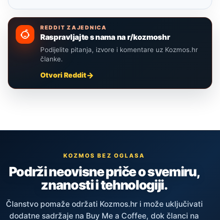
REDDIT ZAJEDNICA
Raspravljajte s nama na r/kozmoshr
Podijelite pitanja, izvore i komentare uz Kozmos.hr
članke.
Otvori Reddit
KOZMOS BEZ OGLASA
Podrži neovisne priče o svemiru,
znanosti i tehnologiji.
Članstvo pomaže održati Kozmos.hr i može uključivati
dodatne sadržaje na Buy Me a Coffee, dok članci na