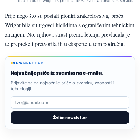
Treći let braće Wright 17. prosinca 1903. Izvor: National Park Service.
Prije nego što su postali pioniri zrakoplovstva, braća
Wright bila su trgovci biciklima s ograničenim tehničkim
znanjem. No, njihova strast prema letenju prevladala je
te prepreke i pretvorila ih u eksperte u tom području.
NEWSLETTER
Najvažnije priče iz svemira na e-mailu.
Prijavite se za najvažnije priče o svemiru, znanosti i
tehnologiji.
Želim newsletter