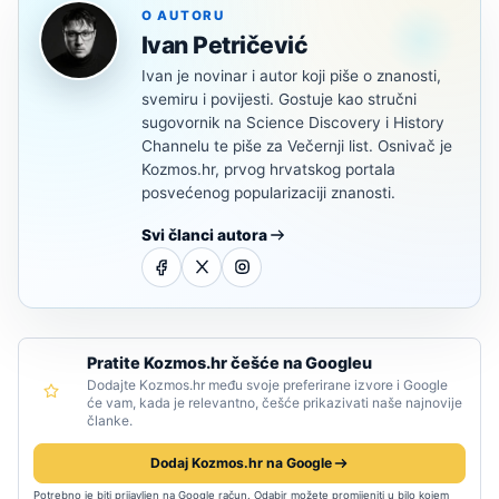
O AUTORU
Ivan Petričević
Ivan je novinar i autor koji piše o znanosti,
svemiru i povijesti. Gostuje kao stručni
sugovornik na Science Discovery i History
Channelu te piše za Večernji list. Osnivač je
Kozmos.hr, prvog hrvatskog portala
posvećenog popularizaciji znanosti.
Svi članci autora
Pratite Kozmos.hr češće na Googleu
Dodajte Kozmos.hr među svoje preferirane izvore i Google
će vam, kada je relevantno, češće prikazivati naše najnovije
članke.
Dodaj Kozmos.hr na Google
Potrebno je biti prijavljen na Google račun. Odabir možete promijeniti u bilo kojem