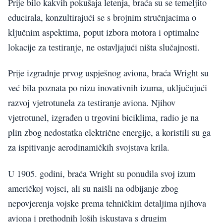
Prije bilo kakvih pokušaja letenja, braća su se temeljito
educirala, konzultirajući se s brojnim stručnjacima o
ključnim aspektima, poput izbora motora i optimalne
lokacije za testiranje, ne ostavljajući ništa slučajnosti.
Prije izgradnje prvog uspješnog aviona, braća Wright su
već bila poznata po nizu inovativnih izuma, uključujući
razvoj vjetrotunela za testiranje aviona. Njihov
vjetrotunel, izgrađen u trgovini biciklima, radio je na
plin zbog nedostatka električne energije, a koristili su ga
za ispitivanje aerodinamičkih svojstava krila.
U 1905. godini, braća Wright su ponudila svoj izum
američkoj vojsci, ali su naišli na odbijanje zbog
nepovjerenja vojske prema tehničkim detaljima njihova
aviona i prethodnih loših iskustava s drugim