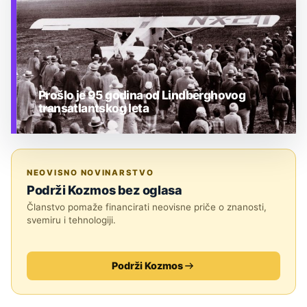
Prošlo je 95 godina od Lindberghovog
transatlantskog leta
TEHNOLOGIJA
NEOVISNO NOVINARSTVO
Podrži Kozmos bez oglasa
Članstvo pomaže financirati neovisne priče o znanosti,
svemiru i tehnologiji.
Podrži Kozmos